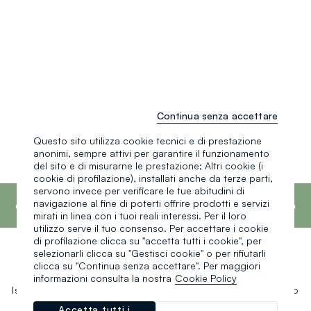
Continua senza accettare
Questo sito utilizza cookie tecnici e di prestazione
anonimi, sempre attivi per garantire il funzionamento
del sito e di misurarne le prestazione; Altri cookie (i
cookie di profilazione), installati anche da terze parti,
footer.ariatitle
servono invece per verificare le tue abitudini di
OVS è il quarto marchio più trasparente al
navigazione al fine di poterti offrire prodotti e servizi
mondo secondo il report What Fuels Fashion?
mirati in linea con i tuoi reali interessi. Per il loro
2025 di Fashion Revolution.
Scopri di più
utilizzo serve il tuo consenso. Per accettare i cookie
di profilazione clicca su "accetta tutti i cookie", per
selezionarli clicca su "Gestisci cookie" o per rifiutarli
Un click, un regalo:
clicca su "Continua senza accettare". Per maggiori
informazioni consulta la nostra
Cookie Policy
Iscriviti ora alla newsletter e ottieni il
-10% di sconto
sul tuo
prossimo acquisto!
Accetta tutti i