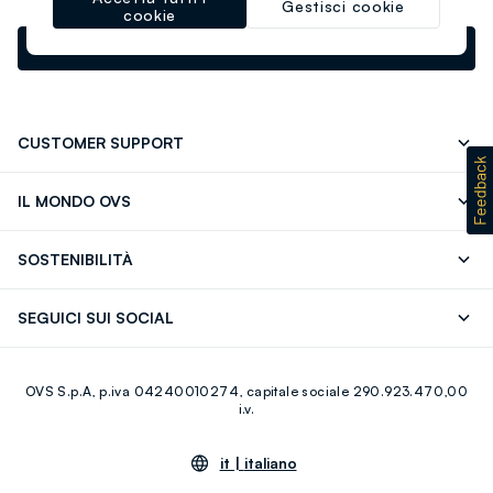
Gestisci cookie
cookie
newsletter.footer.subscribe
CUSTOMER SUPPORT
Segui il tuo ordine
Contattaci: 0418520342 (lun-ven 9-
IL MONDO OVS
17)
OVS ❤️ friends
Stampa
FAQ
Store locator
SOSTENIBILITÀ
Careers
Franchising
Scopri il nostro percorso
Cotone Italiano
SEGUICI SUI SOCIAL
Giftcard
Eco Valore
Raccolta abiti usati
Facebook
Instagram
RE-UP
OVS S.p.A, p.iva 04240010274, capitale sociale 290.923.470,00
Youtube
Linkedin
i.v.
it |
italiano