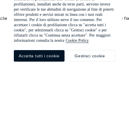
profilazione), installati anche da terze parti, servono invece
per verificare le tue abitudini di navigazione al fine di poterti
offrire prodotti e servizi mirati in linea con i tuoi reali
a client-side exception has occurred (see the browser console f
interessi. Per il loro utilizzo serve il tuo consenso. Per
accettare i cookie di profilazione clicca su "accetta tutti i
cookie", per selezionarli clicca su "Gestisci cookie" o per
rifiutarli clicca su "Continua senza accettare". Per maggiori
informazioni consulta la nostra
Cookie Policy
Accetta tutti i cookie
Gestisci cookie