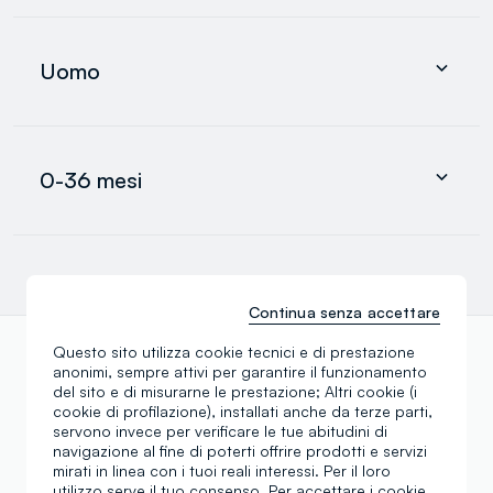
Abbigliamento
Intimo e pigiami
Uomo
Accessori
search.noproducts.suggestedcategory.allproducts
Abbigliamento
Intimo e pigiami
0-36 mesi
Accessori
search.noproducts.suggestedcategory.allproducts
Neonato
Neonata
Bimbo
Continua senza accettare
search.noproducts.suggestedcategory.allproducts
Questo sito utilizza cookie tecnici e di prestazione
anonimi, sempre attivi per garantire il funzionamento
Scopri altre nostre categorie
del sito e di misurarne le prestazione; Altri cookie (i
cookie di profilazione), installati anche da terze parti,
servono invece per verificare le tue abitudini di
navigazione al fine di poterti offrire prodotti e servizi
Pantaloni in cotone bambino
Giubbino neonato
mirati in linea con i tuoi reali interessi. Per il loro
utilizzo serve il tuo consenso. Per accettare i cookie