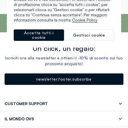
di profilazione clicca su "accetta tutti i cookie", per
selezionarli clicca su "Gestisci cookie" o per rifiutarli
clicca su "Continua senza accettare". Per maggiori
footer.ariatitle
OVS è il quarto marchio più trasparente al
informazioni consulta la nostra
Cookie Policy
mondo secondo il report What Fuels Fashion?
2025 di Fashion Revolution.
Scopri di più
Accetta tutti i
Gestisci cookie
cookie
Un click, un regalo:
Iscriviti ora alla newsletter e ottieni il
-10% di sconto
sul tuo
prossimo acquisto!
newsletter.footer.subscribe
CUSTOMER SUPPORT
Segui il tuo ordine
Contattaci: 0418520342 (lun-ven 9-
IL MONDO OVS
17)