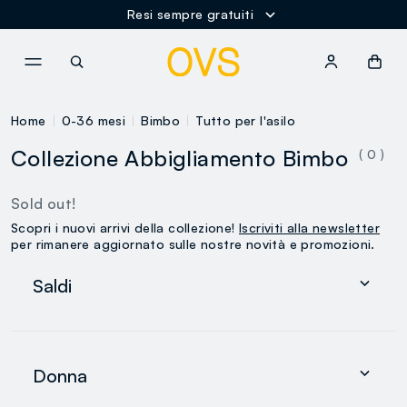
Resi sempre gratuiti
NAVIGATION.ARIA.GOTOMAINCONTENT
NAVIGATION.ARIA.GOTOFOOT
Home
0-36 mesi
Bimbo
Tutto per l'asilo
Collezione Abbigliamento Bimbo
( 0 )
Sold out!
Scopri i nuovi arrivi della collezione!
Iscriviti alla newsletter
per rimanere aggiornato sulle nostre novità e promozioni.
Saldi
Donna
Uomo
Donna
0-36 mesi
search.noproducts.suggestedcategory.allproducts