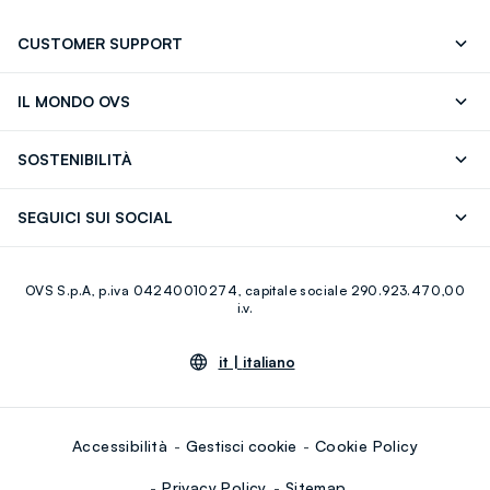
CUSTOMER SUPPORT
Segui il tuo ordine
Contattaci: 0418520342 (lun-ven 9-
IL MONDO OVS
17)
OVS ❤️ friends
Stampa
FAQ
Store locator
SOSTENIBILITÀ
Careers
Franchising
Scopri il nostro percorso
Cotone Italiano
SEGUICI SUI SOCIAL
Giftcard
Eco Valore
Raccolta abiti usati
Facebook
Instagram
RE-UP
OVS S.p.A, p.iva 04240010274, capitale sociale 290.923.470,00
Youtube
Linkedin
i.v.
it |
italiano
Accessibilità
Gestisci cookie
Cookie Policy
Privacy Policy
Sitemap