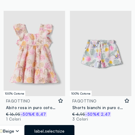
100% Cotone
100% Cotone
FAGOTTINO
FAGOTTINO
Abito rosa in puro cotone con stampa tropicale
Shorts bianchi in puro cotone organico con fantasia floreale per bimba
€ 16,95
-50%
€ 8,47
€ 4,95
-50%
€ 2,47
1 Colori
3 Colori
Beige
label.selectsize