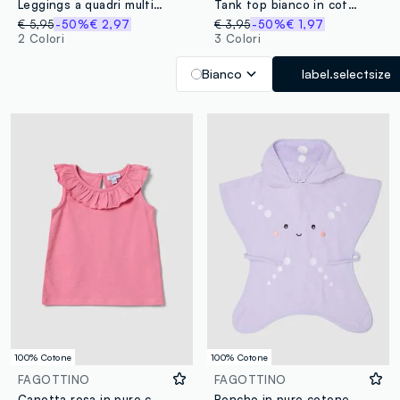
Leggings a quadri multicolor in cotone elasticizzato da bimba slim fit
Tank top bianco in cotone organico con nodo sul fondo
€ 5,95
-50%
€ 2,97
€ 3,95
-50%
€ 1,97
2 Colori
3 Colori
Bianco
label.selectsize
100% Cotone
100% Cotone
FAGOTTINO
FAGOTTINO
Canotta rosa in puro cotone con volant regular fit
Poncho in puro cotone viola da neonata a forma di stella marina