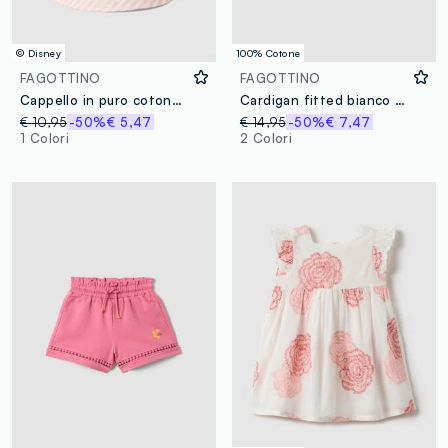
© Disney
100% Cotone
FAGOTTINO
FAGOTTINO
Cappello in puro cotone a righe multicolor da bimba con Minnie
Cardigan fitted bianco in puro cotone da bimba lavorato a maglia
€ 10,95
-50%
€ 5,47
€ 14,95
-50%
€ 7,47
1 Colori
2 Colori