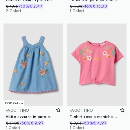
€ 4,95
-50%
€ 2,47
€ 17,95
-16%
€ 15,00
2 Colori
1 Colori
100% Cotone
FAGOTTINO
FAGOTTINO
Abito azzurro in puro cotone con ricami floreali
T-shirt rosa a maniche corte in cotone elasticizzato con stampa floreale per bimba regular fit
€ 19,95
-50%
€ 9,97
€ 9,95
-50%
€ 4,97
1 Colori
1 Colori