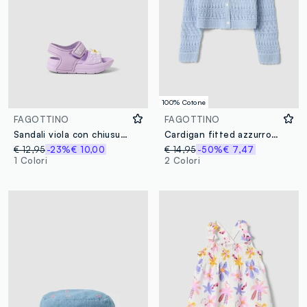
100% Cotone
FAGOTTINO
FAGOTTINO
Sandali viola con chiusura a strappo e fiore applicato
Cardigan fitted azzurro in puro cotone da bimba lavorato a maglia
€ 12,95
-23%
€ 10,00
€ 14,95
-50%
€ 7,47
1 Colori
2 Colori