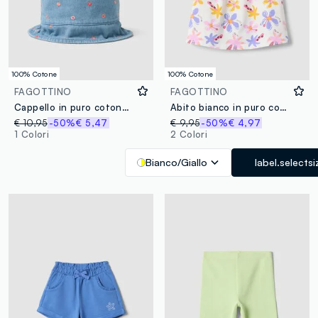
100% Cotone
100% Cotone
FAGOTTINO
FAGOTTINO
Cappello in puro cotone denim azzurro da bimba con ricami floreali
Abito bianco in puro cotone con fantasia floreale per bimba
€ 10,95
-50%
€ 5,47
€ 9,95
-50%
€ 4,97
1 Colori
2 Colori
Bianco/Giallo
label.selectsi