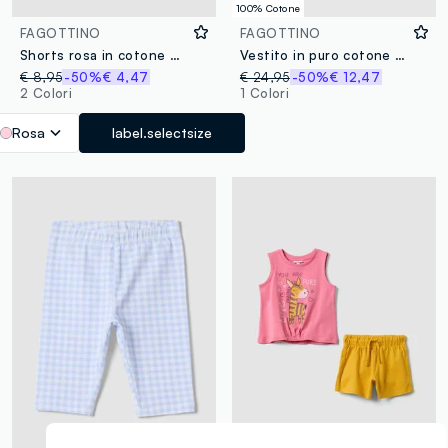
100% Cotone
FAGOTTINO
FAGOTTINO
Shorts rosa in cotone elasticizzato per bimba regular fit
Vestito in puro cotone multicolor da bimba regular fit con fiori
€ 8,95
-50%
€ 4,47
€ 24,95
-50%
€ 12,47
2 Colori
1 Colori
Rosa
label.selectsize