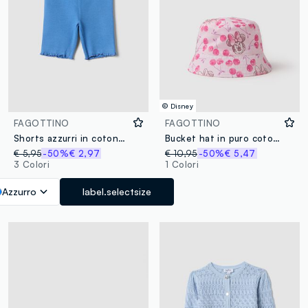
© Disney
FAGOTTINO
FAGOTTINO
Shorts azzurri in cotone elasticizzato a costine da bimba regular fit
Bucket hat in puro cotone rosa da bimba con Minnie e ciliegie
€ 5,95
-50%
€ 2,97
€ 10,95
-50%
€ 5,47
3 Colori
1 Colori
Azzurro
label.selectsize