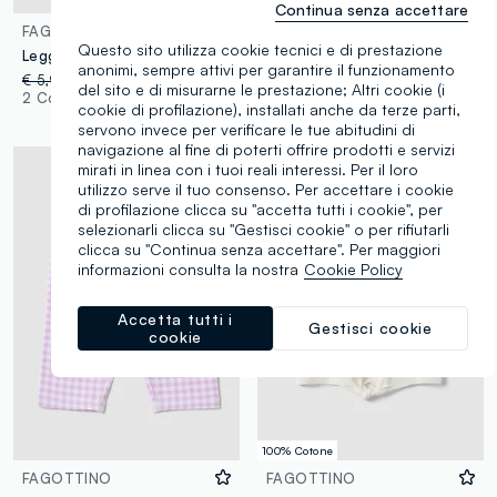
100% Cotone
Continua senza accettare
FAGOTTINO
FAGOTTINO
Questo sito utilizza cookie tecnici e di prestazione
Leggings a quadri multicolor in cotone elasticizzato da bimba slim fit
Completo rosa e giallo in puro cotone con top e shorts per bimba
anonimi, sempre attivi per garantire il funzionamento
€ 5,95
-50%
€ 2,97
€ 8,95
-50%
€ 4,47
del sito e di misurarne le prestazione; Altri cookie (i
2 Colori
3 Colori
cookie di profilazione), installati anche da terze parti,
servono invece per verificare le tue abitudini di
navigazione al fine di poterti offrire prodotti e servizi
mirati in linea con i tuoi reali interessi. Per il loro
utilizzo serve il tuo consenso. Per accettare i cookie
di profilazione clicca su "accetta tutti i cookie", per
selezionarli clicca su "Gestisci cookie" o per rifiutarli
clicca su "Continua senza accettare". Per maggiori
informazioni consulta la nostra
Cookie Policy
Accetta tutti i
Gestisci cookie
cookie
100% Cotone
FAGOTTINO
FAGOTTINO