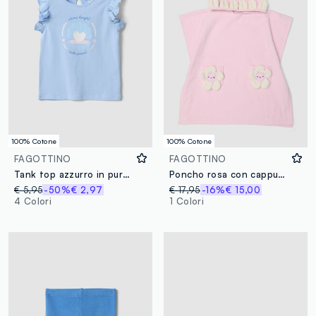
100% Cotone
100% Cotone
FAGOTTINO
FAGOTTINO
Tank top azzurro in puro cotone organico da bimba con stampa e volant
Poncho rosa con cappuccio in puro cotone
€ 5,95
-50%
€ 2,97
€ 17,95
-16%
€ 15,00
4 Colori
1 Colori