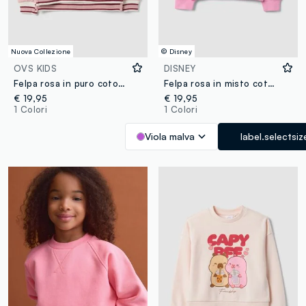
Nuova Collezione
© Disney
OVS KIDS
DISNEY
Felpa rosa in puro cotone con girocollo e ricamo frontale per bambina
Felpa rosa in misto cotone con stampa frontale Lilo & Stitch per bambina
€ 19,95
€ 19,95
1 Colori
1 Colori
Viola malva
label.selectsiz