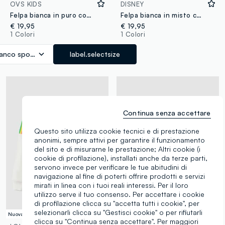
OVS KIDS
DISNEY
Felpa bianca in puro cotone con scritta in strass e cuore ricamato per bambina
Felpa bianca in misto cotone a girocollo con stampa Minnie per bambina
€ 19,95
€ 19,95
1 Colori
1 Colori
ianco sporco
label.selectsize
Continua senza accettare
Questo sito utilizza cookie tecnici e di prestazione
anonimi, sempre attivi per garantire il funzionamento
del sito e di misurarne le prestazione; Altri cookie (i
cookie di profilazione), installati anche da terze parti,
servono invece per verificare le tue abitudini di
navigazione al fine di poterti offrire prodotti e servizi
mirati in linea con i tuoi reali interessi. Per il loro
utilizzo serve il tuo consenso. Per accettare i cookie
di profilazione clicca su "accetta tutti i cookie", per
selezionarli clicca su "Gestisci cookie" o per rifiutarli
Nuova Collezione
Nuova Collezione
clicca su "Continua senza accettare". Per maggiori