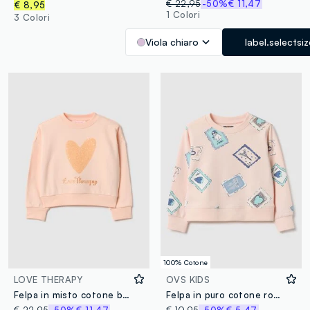
€ 22,95
-50%
€ 11,47
€ 8,95
1 Colori
3 Colori
Viola chiaro
label.selectsiz
100% Cotone
LOVE THERAPY
OVS KIDS
Felpa in misto cotone beige regular fit con cuore per bambina
Felpa in puro cotone rosa da bambina regular fit con stampa