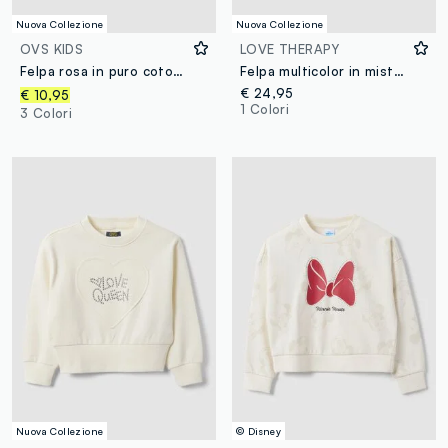
Nuova Collezione
Nuova Collezione
OVS KIDS
LOVE THERAPY
Felpa rosa in puro cotone con stampa cuori e girocollo per bambina
Felpa multicolor in misto cotone con girocollo e fantasia floreale
€ 24,95
€ 10,95
1 Colori
3 Colori
Nuova Collezione
© Disney