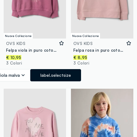
Nuova Collezione
Nuova Collezione
OVS KIDS
OVS KIDS
Felpa viola in puro cotone con stampa stella regular fit per bambina
Felpa rosa in puro cotone con girocollo e cuore per bambina
€ 10,95
€ 8,95
3 Colori
3 Colori
iola malva
label.selectsize