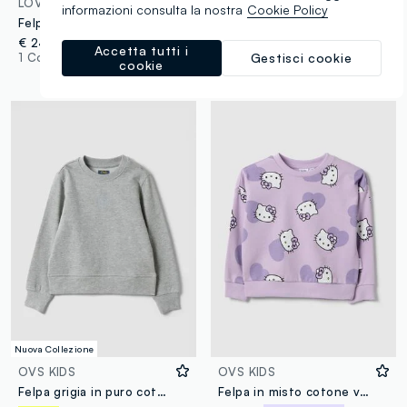
LOVE THERAPY
OVS KIDS
informazioni consulta la nostra
Cookie Policy
Felpa bianca in misto cotone con scritta Love Therapy per bambina
Felpa rossa in puro cotone con girocollo e fiocco per bambina
€ 24,95
€ 8,95
Accetta tutti i
Gestisci cookie
1 Colori
3 Colori
cookie
Nuova Collezione
OVS KIDS
OVS KIDS
Felpa grigia in puro cotone con girocollo e fiocco per bambina
Felpa in misto cotone viola da bambina regular fit con stampa Hello Kitty