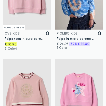
Nuova Collezione
OVS KIDS
PIOMBO KIDS
Felpa rosa in puro cotone con stampa cuore regular fit per bambina
Felpa in misto cotone multicolor da bambina regular fit con motivo Tie-dye
€ 24,95
-52%
€ 12,00
€ 10,95
1 Colori
3 Colori