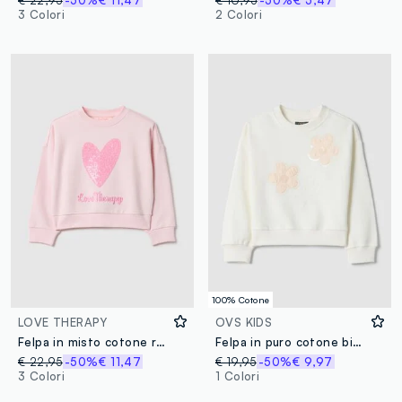
€ 22,95
-50%
€ 11,47
€ 10,95
-50%
€ 5,47
3 Colori
2 Colori
100% Cotone
LOVE THERAPY
OVS KIDS
Felpa in misto cotone rosa regular fit con cuore per bambina
Felpa in puro cotone bianca da bambina regular fit con ricami floreali
€ 22,95
-50%
€ 11,47
€ 19,95
-50%
€ 9,97
3 Colori
1 Colori