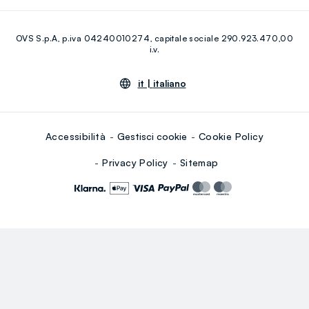
Eco Valore
Raccolta abiti usati
Facebook
Instagram
RE-UP
OVS S.p.A, p.iva 04240010274, capitale sociale 290.923.470,00
Youtube
Linkedin
i.v.
it |
italiano
Accessibilità
Gestisci cookie
Cookie Policy
Privacy Policy
Sitemap