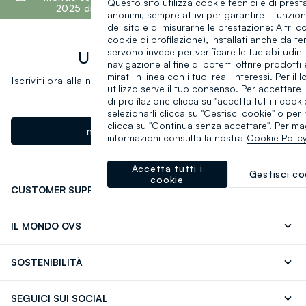
Questo sito utilizza cookie tecnici e di prest
2025 di Fashion Revolution.
Scopri di più
anonimi, sempre attivi per garantire il funzi
del sito e di misurarne le prestazione; Altri co
cookie di profilazione), installati anche da ter
servono invece per verificare le tue abitudini
Un click, un regalo:
navigazione al fine di poterti offrire prodotti 
mirati in linea con i tuoi reali interessi. Per il l
Iscriviti ora alla newsletter e ottieni il
-10% di sconto
sul tuo
utilizzo serve il tuo consenso. Per accettare 
prossimo acquisto!
di profilazione clicca su "accetta tutti i cooki
selezionarli clicca su "Gestisci cookie" o per ri
clicca su "Continua senza accettare". Per ma
newsletter.footer.subscribe
informazioni consulta la nostra
Cookie Polic
Accetta tutti i
Gestisci co
cookie
CUSTOMER SUPPORT
Segui il tuo ordine
Contattaci: 0418520342 (lun-ven 9-
IL MONDO OVS
17)
OVS ❤️ friends
Stampa
FAQ
Store locator
SOSTENIBILITÀ
Careers
Franchising
Scopri il nostro percorso
Cotone Italiano
SEGUICI SUI SOCIAL
Giftcard