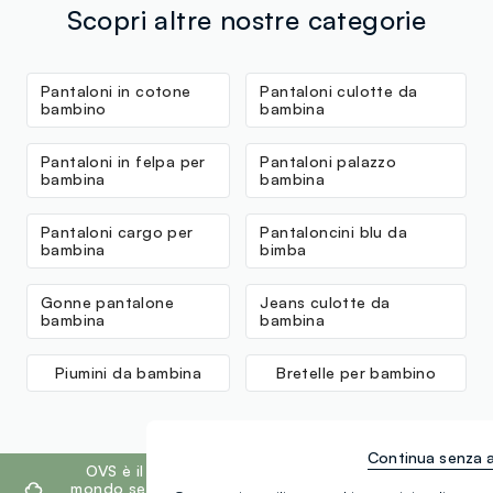
Scopri altre nostre categorie
Pantaloni in cotone
Pantaloni culotte da
bambino
bambina
Pantaloni in felpa per
Pantaloni palazzo
bambina
bambina
Pantaloni cargo per
Pantaloncini blu da
bambina
bimba
Gonne pantalone
Jeans culotte da
bambina
bambina
Piumini da bambina
Bretelle per bambino
Continua senza 
footer.ariatitle
OVS è il quarto marchio più trasparente al
mondo secondo il report What Fuels Fashion?