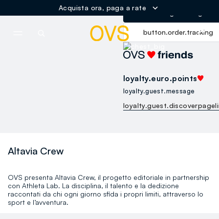
Acquista ora, paga a rate
button.loginandregister
NAVIGATION.ARIA.GOTOMAINCONTENT
NAVIGATION.ARIA.GOTOFOOT
button.order.tracking
loyalty.euro.points
loyalty.guest.message
loyalty.guest.discoverpagel
Altavia Crew
OVS presenta Altavia Crew, il progetto editoriale in partnership
con Athleta Lab. La disciplina, il talento e la dedizione
raccontati da chi ogni giorno sfida i propri limiti, attraverso lo
sport e l’avventura.