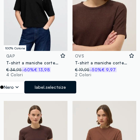
100% Cotone
GAP
OVS
T-shirt a maniche corte in cotone con logo GAP
T-shirt a maniche corte in misto viscosa marrone regular fit
€ 34,95
-60%
€ 13,98
€ 19,95
-50%
€ 9,97
4 Colori
2 Colori
Nero
label.selectsize