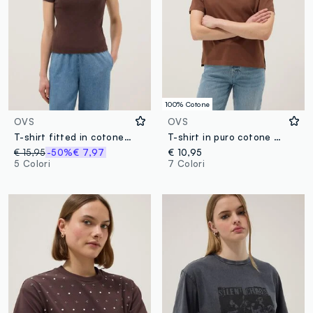
100% Cotone
OVS
OVS
T-shirt fitted in cotone elasticizzato marrone
T-shirt in puro cotone marrone regular fit
€ 15,95
-50%
€ 7,97
€ 10,95
5 Colori
7 Colori