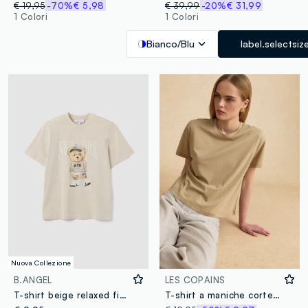
€ 19,95
-70%
€ 5,98
€ 39,99
-20%
€ 31,99
1 Colori
1 Colori
Bianco/Blu
label.selectsiz
Nuova Collezione
B.ANGEL
LES COPAINS
T-shirt beige relaxed fit in puro cotone con stampa teddy
T-shirt a maniche corte beige in misto lyocell e cotone regular fit