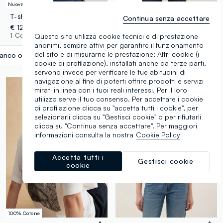
Nuova Collezione
© Disney
T-shirt bianca in puro cotone jersey e stampa cagnolino regular fit
DISNEY
Continua senza accettare
€ 12,95
T-shirt in puro cotone bianco regular fit con stampa Topolino
1 Colori
Questo sito utilizza cookie tecnici e di prestazione
€ 17,95
-70%
€ 5,38
anonimi, sempre attivi per garantire il funzionamento
1 Colori
del sito e di misurarne le prestazione; Altri cookie (i
ianco ottico
label.selectsize
cookie di profilazione), installati anche da terze parti,
servono invece per verificare le tue abitudini di
navigazione al fine di poterti offrire prodotti e servizi
mirati in linea con i tuoi reali interessi. Per il loro
utilizzo serve il tuo consenso. Per accettare i cookie
di profilazione clicca su "accetta tutti i cookie", per
selezionarli clicca su "Gestisci cookie" o per rifiutarli
clicca su "Continua senza accettare". Per maggiori
informazioni consulta la nostra
Cookie Policy
Accetta tutti i
Gestisci cookie
cookie
100% Cotone