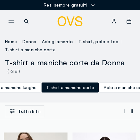
Resi sempre gratuiti
NAVIGATION.ARIA.GOTOMAINCONTENT
NAVIGATION.ARIA.GOTOFOOT
Home
Donna
Abbigliamento
T-shirt, polo e top
T-shirt a maniche corte
T-shirt a maniche corte da Donna
( 618 )
t a maniche lunghe
T-shirt a maniche corte
Polo a maniche c
Tutti i filtri