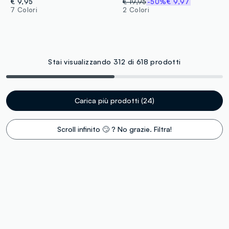
€ 9,95
€ 19,95
-50%
€ 9,97
7 Colori
2 Colori
Stai visualizzando 312 di 618 prodotti
Carica più prodotti (24)
Scroll infinito 🙄 ? No grazie. Filtra!