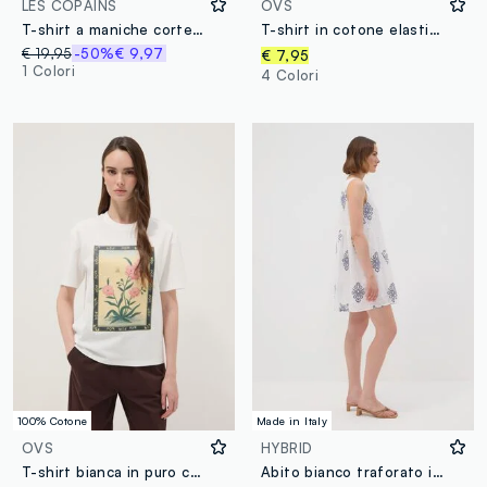
LES COPAINS
OVS
T-shirt a maniche corte bianca in puro cotone regular fit con frase
T-shirt in cotone elasticizzato bianca regular fit deep V
€ 19,95
-50%
€ 9,97
€ 7,95
1 Colori
4 Colori
100% Cotone
Made in Italy
OVS
HYBRID
T-shirt bianca in puro cotone con stampa floreale
Abito bianco traforato in puro cotone con ricami blu regular fit