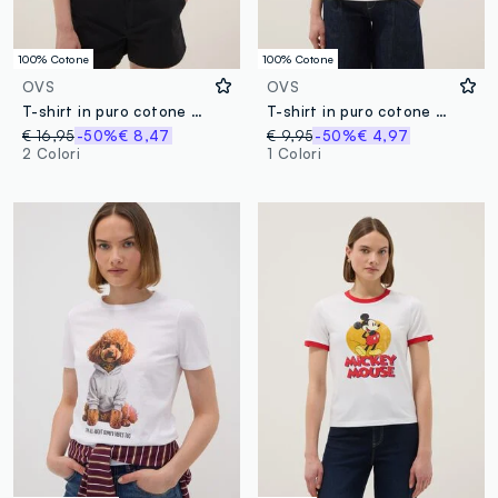
100% Cotone
100% Cotone
OVS
OVS
T-shirt in puro cotone bianca regular fit con dettaglio traforato
T-shirt in puro cotone bianca regular fit con stampa
€ 16,95
-50%
€ 8,47
€ 9,95
-50%
€ 4,97
2 Colori
1 Colori