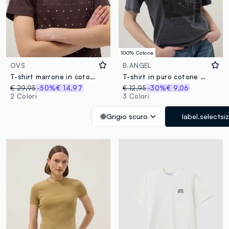
100% Cotone
OVS
B.ANGEL
T-shirt marrone in cotone elasticizzato con borchie regular fit
T-shirt in puro cotone grigia relaxed fit con stampa
€ 29,95
-50%
€ 14,97
€ 12,95
-30%
€ 9,06
2 Colori
3 Colori
Grigio scuro
label.selectsi