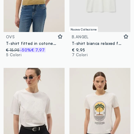
Nuova Collezione
OVS
B.ANGEL
T-shirt fitted in cotone elasticizzato giallo
T-shirt bianca relaxed fit in puro cotone con scritta sul petto
€ 15,95
-50%
€ 7,97
€ 9,95
5 Colori
7 Colori