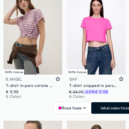
100% Cotone
100% Cotone
B.ANGEL
GAP
T-shirt in puro cotone a righe multicolor regular fit
T-shirt cropped in puro cotone
€ 9,95
€ 24,95
-60%
€ 9,98
6 Colori
6 Colori
Rosa fuxia
label.selectsiz