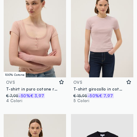
100% Cotone
OVS
OVS
T-shirt in puro cotone rosa regular fit con scollo serafino profondo
T-shirt girocollo in cotone elasticizzato rosa slim fit
€ 7,95
-50%
€ 3,97
€ 15,95
-50%
€ 7,97
4 Colori
5 Colori