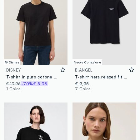
© Disney
Nuova Collezione
DISNEY
B.ANGEL
T-shirt in puro cotone nero regular fit con Topolino brillantinato
T-shirt nera relaxed fit in puro cotone con scritta ricamata
€ 19,95
-70%
€ 5,98
€ 9,95
1 Colori
7 Colori