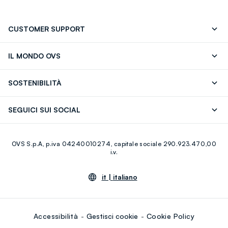
CUSTOMER SUPPORT
Segui il tuo ordine
Contattaci: 0418520342 (lun-ven 9-
IL MONDO OVS
17)
OVS ❤️ friends
Stampa
FAQ
Store locator
SOSTENIBILITÀ
Careers
Franchising
Scopri il nostro percorso
Cotone Italiano
SEGUICI SUI SOCIAL
Giftcard
Eco Valore
Raccolta abiti usati
Facebook
Instagram
RE-UP
OVS S.p.A, p.iva 04240010274, capitale sociale 290.923.470,00
Youtube
Linkedin
i.v.
it |
italiano
Accessibilità
Gestisci cookie
Cookie Policy