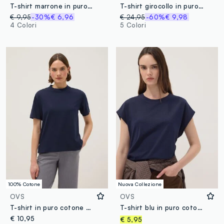
T-shirt marrone in puro cotone con ricamo boxy fit
T-shirt girocollo in puro cotone regular fit
€ 9,95
-30%
€ 6,96
€ 24,95
-60%
€ 9,98
4 Colori
5 Colori
100% Cotone
Nuova Collezione
OVS
OVS
T-shirt in puro cotone blu regular fit
T-shirt blu in puro cotone a maniche corte regular fit
€ 10,95
€ 5,95