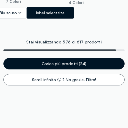
7 Colori
4 Colori
Blu scuro
label.selectsize
Stai visualizzando 576 di 617 prodotti
Carica più prodotti (24)
Scroll infinito 🙄 ? No grazie. Filtra!