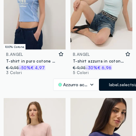
100% Cotone
B.ANGEL
B.ANGEL
T-shirt in puro cotone azzurra slim fit con collo a V e stampa
T-shirt azzurra in cotone elasticizzato a maniche corte fitted
€ 9,95
-50%
€ 4,97
€ 9,95
-30%
€ 6,96
3 Colori
5 Colori
Azzurro acquamarina
label.selectsi