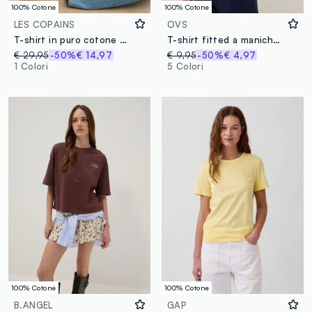
100% Cotone
100% Cotone
LES COPAINS
OVS
T-shirt in puro cotone marrone regular fit con ricami
T-shirt fitted a maniche corte in puro cotone marrone
€ 29,95
-50%
€ 14,97
€ 9,95
-50%
€ 4,97
1 Colori
5 Colori
100% Cotone
100% Cotone
B.ANGEL
GAP