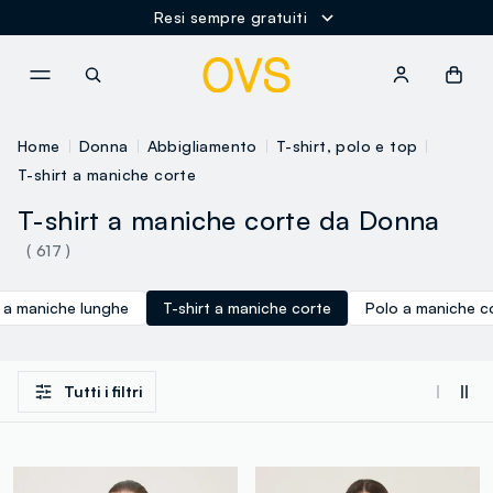
Resi sempre gratuiti
NAVIGATION.ARIA.GOTOMAINCONTENT
NAVIGATION.ARIA.GOTOFOOT
Home
Donna
Abbigliamento
T-shirt, polo e top
T-shirt a maniche corte
T-shirt a maniche corte da Donna
( 617 )
t a maniche lunghe
T-shirt a maniche corte
Polo a maniche c
Tutti i filtri