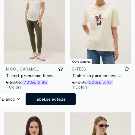
100% Cotone
NICOL CARAMEL
E-TEES
T-shirt premaman bianca con scollo a V in cotone e modal elasticizzato
T-shirt in puro cotone beige regular fit con stampa
€ 22,95
-70%
€ 6,88
€ 10,95
-50%
€ 5,47
1 Colori
1 Colori
Bianco
label.selectsize