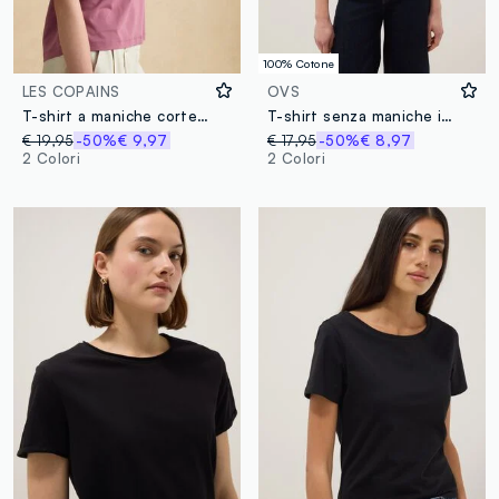
100% Cotone
LES COPAINS
OVS
T-shirt a maniche corte rosa in misto lyocell e cotone regular fit
T-shirt senza maniche in puro cotone nera regular fit
€ 19,95
-50%
€ 9,97
€ 17,95
-50%
€ 8,97
2 Colori
2 Colori