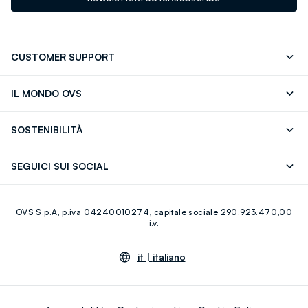
CUSTOMER SUPPORT
Segui il tuo ordine
Contattaci: 0418520342 (lun-ven 9-
IL MONDO OVS
17)
OVS ❤️ friends
Stampa
FAQ
Store locator
SOSTENIBILITÀ
Careers
Franchising
Scopri il nostro percorso
Cotone Italiano
SEGUICI SUI SOCIAL
Giftcard
Eco Valore
Raccolta abiti usati
Facebook
Instagram
RE-UP
OVS S.p.A, p.iva 04240010274, capitale sociale 290.923.470,00
Youtube
Linkedin
i.v.
it |
italiano