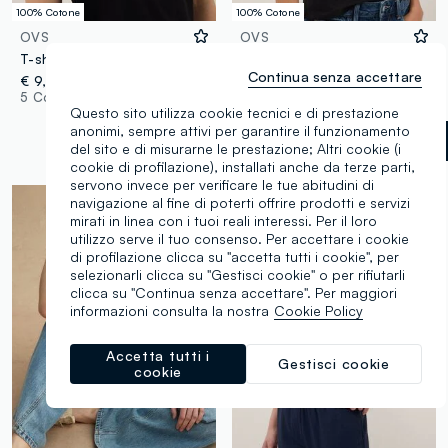
100% Cotone
100% Cotone
OVS
OVS
T-shirt a maniche corte in puro cotone nera regular fit
T-shirt nera in puro cotone a maniche corte
Continua senza accettare
€ 9,95
€ 4,95
5 Colori
6 Colori
Questo sito utilizza cookie tecnici e di prestazione
anonimi, sempre attivi per garantire il funzionamento
Nero
label.selectsize
del sito e di misurarne le prestazione; Altri cookie (i
cookie di profilazione), installati anche da terze parti,
servono invece per verificare le tue abitudini di
navigazione al fine di poterti offrire prodotti e servizi
mirati in linea con i tuoi reali interessi. Per il loro
utilizzo serve il tuo consenso. Per accettare i cookie
di profilazione clicca su "accetta tutti i cookie", per
selezionarli clicca su "Gestisci cookie" o per rifiutarli
clicca su "Continua senza accettare". Per maggiori
informazioni consulta la nostra
Cookie Policy
Accetta tutti i
Gestisci cookie
cookie