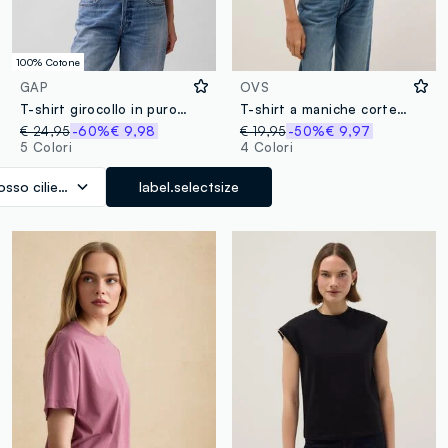
100% Cotone
GAP
OVS
T-shirt girocollo in puro cotone regular fit
T-shirt a maniche corte in misto cotone e lino rossa regular fit
€ 24,95
-60%
€ 9,98
€ 19,95
-50%
€ 9,97
5 Colori
4 Colori
osso ciliegia
label.selectsize