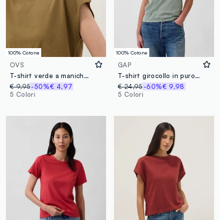
100% Cotone
100% Cotone
OVS
GAP
T-shirt verde a maniche corte in puro cotone fitted
T-shirt girocollo in puro cotone regular fit
€ 9,95
-50%
€ 4,97
€ 24,95
-60%
€ 9,98
5 Colori
5 Colori