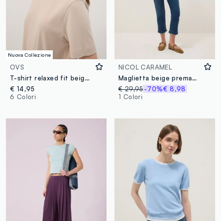
Nuova Collezione
OVS
NICOL CARAMEL
T-shirt relaxed fit beige in puro cotone a maniche corte
Maglietta beige premaman a maniche corte in viscosa elasticizzata
€ 14,95
€ 29,95
-70%
€ 8,98
6 Colori
1 Colori