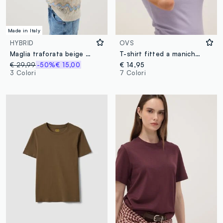
Made in Italy
HYBRID
OVS
Maglia traforata beige a righe azzurre in cotone elasticizzato regular fit
T-shirt fitted a maniche corte in cotone elasticizzato viola
€ 29,99
-50%
€ 15,00
€ 14,95
3 Colori
7 Colori