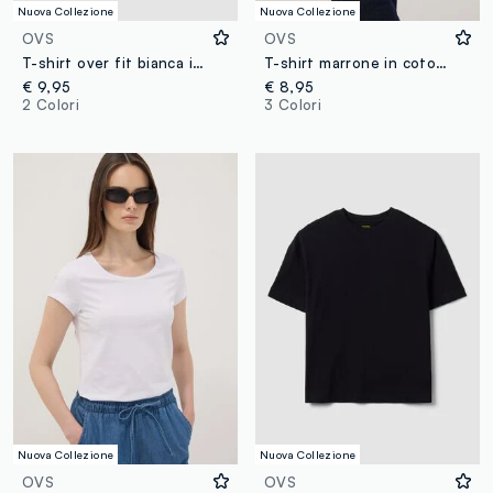
Nuova Collezione
Nuova Collezione
OVS
OVS
T-shirt over fit bianca in puro cotone a maniche corte
T-shirt marrone in cotone elasticizzato a girocollo regular fit
€ 9,95
€ 8,95
2 Colori
3 Colori
Nuova Collezione
Nuova Collezione
OVS
OVS