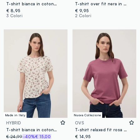
T-shirt bianca in cotone elasticizzato a girocollo regular fit
T-shirt over fit nera in puro cotone a maniche corte
€ 8,95
€ 9,95
3 Colori
2 Colori
Made in Italy
Nuova Collezione
HYBRID
OVS
T-shirt bianca in cotone elasticizzato a fiori regular fit
T-shirt relaxed fit rosa in puro cotone a maniche corte
€ 24,99
-40%
€ 15,00
€ 14,95