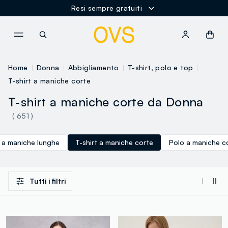
Spedizione Gratuita oltre i 60€
NAVIGATION.ARIA.GOTOMAINCONTENT
NAVIGATION.ARIA.GOTOFOOT
Home
Donna
Abbigliamento
T-shirt, polo e top
T-shirt a maniche corte
T-shirt a maniche corte da Donna
( 651 )
t a maniche lunghe
T-shirt a maniche corte
Polo a maniche c
Tutti i filtri