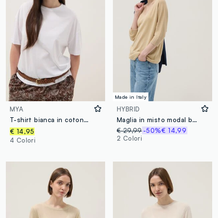
Made in Italy
MYA
HYBRID
T-shirt bianca in cotone e modal elasticizzato regular fit
Maglia in misto modal beige regular fit con design scintillante
€ 29,99
-50%
€ 14,99
€ 14,95
2 Colori
4 Colori