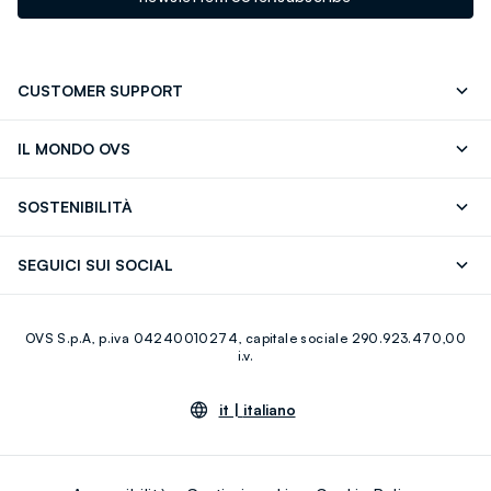
CUSTOMER SUPPORT
Segui il tuo ordine
Contattaci: 0418520342 (lun-ven 9-
IL MONDO OVS
17)
OVS ❤️ friends
Stampa
FAQ
Store locator
SOSTENIBILITÀ
Careers
Franchising
Scopri il nostro percorso
Cotone Italiano
SEGUICI SUI SOCIAL
Giftcard
Eco Valore
Raccolta abiti usati
Facebook
Instagram
RE-UP
OVS S.p.A, p.iva 04240010274, capitale sociale 290.923.470,00
Youtube
Linkedin
i.v.
it |
italiano