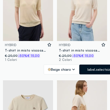
HYBRID
HYBRID
T-shirt in misto viscosa beige regular fit con trasparenze
T-shirt in misto viscosa beige regular fit
€ 29,99
-50%
€ 15,00
€ 29,99
-50%
€ 15,00
1 Colori
2 Colori
Beige chiaro
label.selectsi