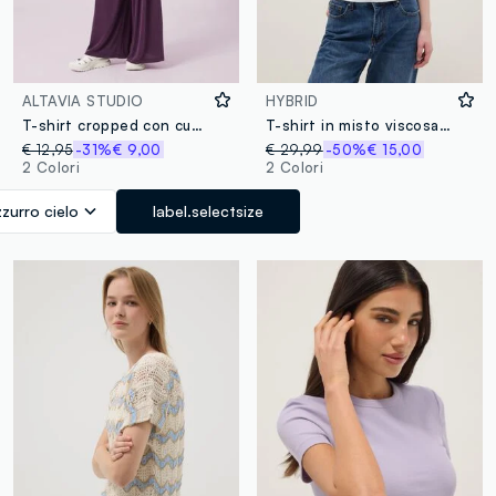
ALTAVIA STUDIO
HYBRID
T-shirt cropped con cuciture a vista ALTAVIA STUDIO
T-shirt in misto viscosa azzurra regular fit con collo a contrasto
€ 12,95
-31%
€ 9,00
€ 29,99
-50%
€ 15,00
2 Colori
2 Colori
zurro cielo
label.selectsize