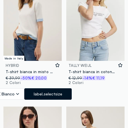
Made in Italy
HYBRID
TALLY WEIJL
T-shirt bianca in misto viscosa con profili azzurri
T-shirt bianca in cotone elasticizzato a maniche corte con scritta
€ 39,99
-50%
€ 20,00
€ 12,99
-14%
€ 11,19
2 Colori
2 Colori
Bianco
label.selectsize