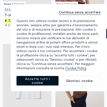
Nuova Collezione
Nuova Collezione
ESSENTIALS
OVS
Continua senza accettare
T-shirt verde in puro cotone organico a girocollo regular fit
T-shirt viola in puro cotone relaxed fit
€ 14,95
Questo sito utilizza cookie tecnici e di prestazione
€ 7,95
6 Colori
anonimi, sempre attivi per garantire il funzionamento
4 Colori
del sito e di misurarne le prestazione; Altri cookie (i
cookie di profilazione), installati anche da terze parti,
Viola
label.selectsize
servono invece per verificare le tue abitudini di
navigazione al fine di poterti offrire prodotti e servizi
mirati in linea con i tuoi reali interessi. Per il loro
utilizzo serve il tuo consenso. Per accettare i cookie
di profilazione clicca su "accetta tutti i cookie", per
selezionarli clicca su "Gestisci cookie" o per rifiutarli
clicca su "Continua senza accettare". Per maggiori
informazioni consulta la nostra
Cookie Policy
Accetta tutti i
Gestisci cookie
cookie