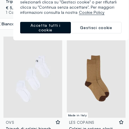
Tripack di calzini bianchi in misto cotone organico con bordo smerlato
Multipack di sette calzini multicolor in cotone organico elasticizzato
selezionarli clicca su "Gestisci cookie" o per rifiutarli
clicca su "Continua senza accettare". Per maggiori
€ 5,95
€ 9,95
informazioni consulta la nostra
Cookie Policy
1 Colori
1 Colori
Bianco
label.selectsize
Accetta tutti i
Gestisci cookie
cookie
Made in Italy
OVS
LES COPAINS
Tripack di calzini bianchi in misto cotone
Calzini in cotone elasticizzato marroni con glitter