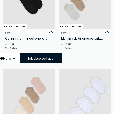
Nuova Collezione
Nuova Collezione
OVS
OVS
Calzini neri in cotone organico elasticizzato con strass
Multipack di cinque calzini multicolor in misto cotone organico
€ 3,95
€ 7,95
2 Colori
1 Colori
Nero
label.selectsize