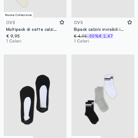
Nuova Collezione
OVS
OVS
Multipack di sette calzini beige in cotone organico elasticizzato
Bipack calzini invisibili in misto cotone elasticizzato multicolor
€ 9,95
€ 4,95
-50%
€ 2,47
1 Colori
1 Colori