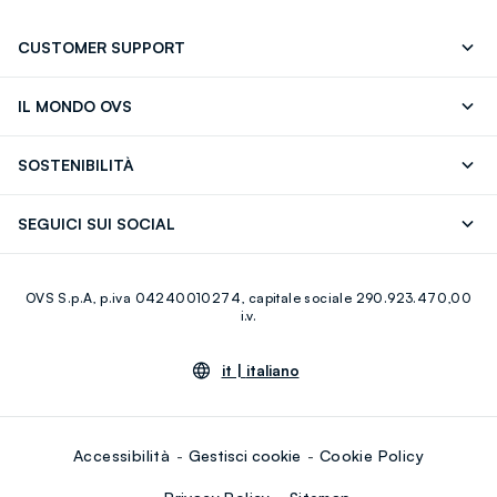
CUSTOMER SUPPORT
Segui il tuo ordine
Contattaci: 0418520342 (lun-ven 9-
IL MONDO OVS
17)
OVS ❤️ friends
Stampa
FAQ
Store locator
SOSTENIBILITÀ
Careers
Franchising
Scopri il nostro percorso
Cotone Italiano
SEGUICI SUI SOCIAL
Giftcard
Eco Valore
Raccolta abiti usati
Facebook
Instagram
RE-UP
OVS S.p.A, p.iva 04240010274, capitale sociale 290.923.470,00
Youtube
Linkedin
i.v.
it |
italiano
Accessibilità
Gestisci cookie
Cookie Policy