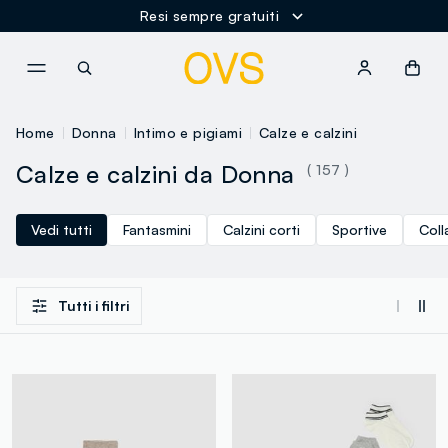
Resi sempre gratuiti
NAVIGATION.ARIA.GOTOMAINCONTENT
NAVIGATION.ARIA.GOTOFOOT
Home
Donna
Intimo e pigiami
Calze e calzini
Calze e calzini da Donna
( 157 )
Vedi tutti
Fantasmini
Calzini corti
Sportive
Coll
Tutti i filtri