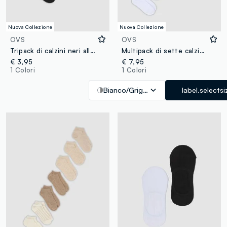
Nuova Collezione
Nuova Collezione
OVS
OVS
Tripack di calzini neri alla caviglia in misto cotone jersey organico
Multipack di sette calzini bianchi in cotone organico
€ 3,95
€ 7,95
1 Colori
1 Colori
Bianco/Grigio
label.selectsi