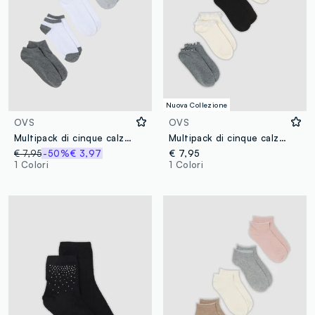
Nuova Collezione
OVS
OVS
Multipack di cinque calzini alla caviglia grigi e bianchi in misto cotone
Multipack di cinque calzini multicolor in misto cotone organico con volant
€ 7,95
-50%
€ 3,97
€ 7,95
1 Colori
1 Colori