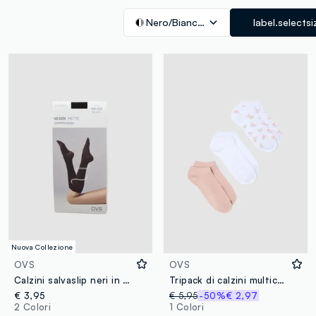
Nero/Bianco/Grigio
label.selectsi
Nuova Collezione
OVS
OVS
Calzini salvaslip neri in tessuto elasticizzato
Tripack di calzini multicolor in misto cotone organico
€ 3,95
€ 5,95
-50%
€ 2,97
2 Colori
1 Colori