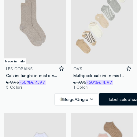
Made in Italy
LES COPAINS
OVS
Calzini lunghi in misto viscosa elasticizzata beige
Multipack calzini in misto cotone organico multicolor
€ 9,95
-50%
€ 4,97
€ 9,95
-50%
€ 4,97
5 Colori
1 Colori
Beige/Grigio
label.selectsi