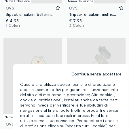
Nuova Collezione
Nuova Collezione
OVS
OVS
Bipack di calzini ballerina neri in cotone organico
Tripack di calzini multicolor in cotone organico elasticizzato a righe
€ 4,95
€ 7,95
1 Colori
3 Colori
Continua senza accettare
Questo sito utilizza cookie tecnici e di prestazione
anonimi, sempre attivi per garantire il funzionamento
del sito e di misurarne le prestazione; Altri cookie (i
cookie di profilazione), installati anche da terze parti,
servono invece per verificare le tue abitudini di
navigazione al fine di poterti offrire prodotti e servizi
mirati in linea con i tuoi reali interessi. Per il loro
Nuova Collezione
Nuova Collezione
utilizzo serve il tuo consenso. Per accettare i cookie
OVS
OVS
di profilazione clicca su "accetta tutti i cookie", per