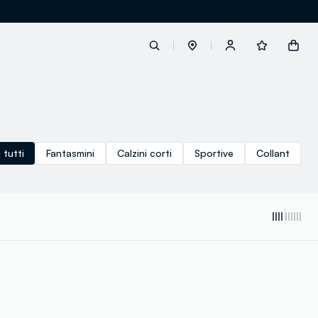
label.account.login
 tutti
Fantasmini
Calzini corti
Sportive
Collant
button.loginandregister
button.order.tracking
loyalty.euro.points
loyalty.guest.message