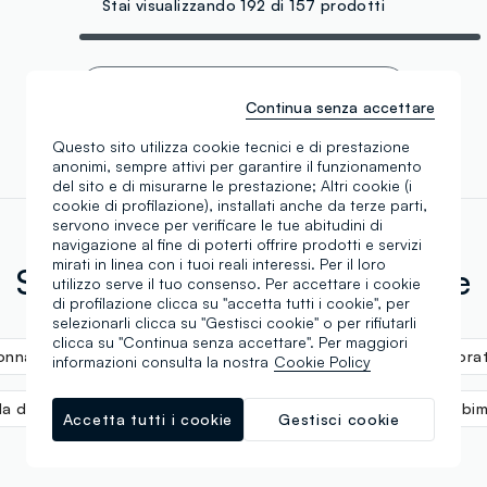
Stai visualizzando 192 di 157 prodotti
Scroll infinito 🙄 ? No grazie. Filtra!
Continua senza accettare
Questo sito utilizza cookie tecnici e di prestazione
anonimi, sempre attivi per garantire il funzionamento
del sito e di misurarne le prestazione; Altri cookie (i
cookie di profilazione), installati anche da terze parti,
servono invece per verificare le tue abitudini di
navigazione al fine di poterti offrire prodotti e servizi
mirati in linea con i tuoi reali interessi. Per il loro
Scopri altre nostre categorie
utilizzo serve il tuo consenso. Per accettare i cookie
di profilazione clicca su "accetta tutti i cookie", per
selezionarli clicca su "Gestisci cookie" o per rifiutarli
clicca su "Continua senza accettare". Per maggiori
donna
Calze eleganti uomo
Calze da uomo colora
informazioni consulta la nostra
Cookie Policy
 da donna
Calze bianche uomo
Calze di cotone per bi
Accetta tutti i cookie
Gestisci cookie