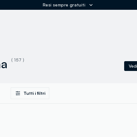
Resi sempre gratuiti
ER
na
( 157 )
Vedi
Tutti i filtri