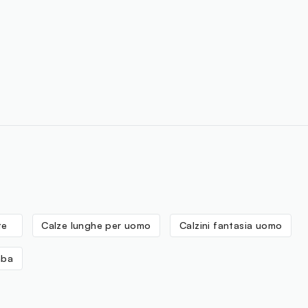
loyalty.guest.discoverpagelink
te
Calze lunghe per uomo
Calzini fantasia uomo
mba