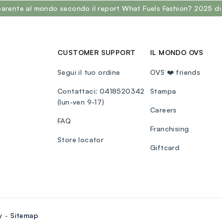
sparente al mondo secondo il report What Fuels Fashion? 2025 di
CUSTOMER SUPPORT
IL MONDO OVS
Segui il tuo ordine
OVS ❤️ friends
Contattaci: 0418520342
Stampa
(lun-ven 9-17)
Careers
FAQ
Franchising
Store locator
Giftcard
y
Sitemap