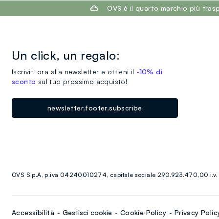
footer.ariatitle
OVS è il quarto marchio più tra
Un click, un regalo:
Iscriviti ora alla newsletter e ottieni il
-10% di
sconto
sul tuo prossimo acquisto!
newsletter.footer.subscribe
OVS S.p.A, p.iva 04240010274, capitale sociale 290.923.470,00 i.v.
Accessibilità
Gestisci cookie
Cookie Policy
Privacy Polic