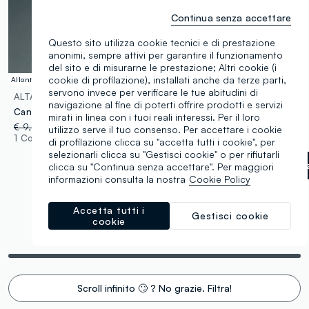
Continua senza accettare
Questo sito utilizza cookie tecnici e di prestazione
anonimi, sempre attivi per garantire il funzionamento
del sito e di misurarne le prestazione; Altri cookie (i
cookie di profilazione), installati anche da terze parti,
Allontana l'umidità
Traspirante
servono invece per verificare le tue abitudini di
ALTAVIA
ALTAVIA
navigazione al fine di poterti offrire prodotti e servizi
Canotta tecnica ALTAVIA WITH DEBORAH COMPAGNONI
Canotta tecnica ALTAVIA WITH DEBORAH COMPAGNONI
mirati in linea con i tuoi reali interessi. Per il loro
€ 9,95
-30%
€ 7,00
€ 12,95
-31%
€ 9,00
utilizzo serve il tuo consenso. Per accettare i cookie
1 Colori
1 Colori
di profilazione clicca su "accetta tutti i cookie", per
selezionarli clicca su "Gestisci cookie" o per rifiutarli
Bianco/Azzurro
label.selectsi
clicca su "Continua senza accettare". Per maggiori
informazioni consulta la nostra
Cookie Policy
Accetta tutti i
Gestisci cookie
cookie
Stai visualizzando 10 di 10 prodotti
Scroll infinito 🙄 ? No grazie. Filtra!