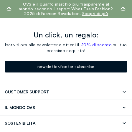
footer.ariatitle
OVS è il quarto marchio più trasparente al
mondo secondo il report What Fuels Fashion?
2025 di Fashion Revolution.
Scopri di più
Un click, un regalo:
Iscriviti ora alla newsletter e ottieni il
-10% di sconto
sul tuo
prossimo acquisto!
newsletter.footer.subscribe
CUSTOMER SUPPORT
Segui il tuo ordine
Contattaci: 0418520342 (lun-ven 9-
IL MONDO OVS
17)
OVS ❤️ friends
Stampa
FAQ
Store locator
SOSTENIBILITÀ
Careers
Franchising