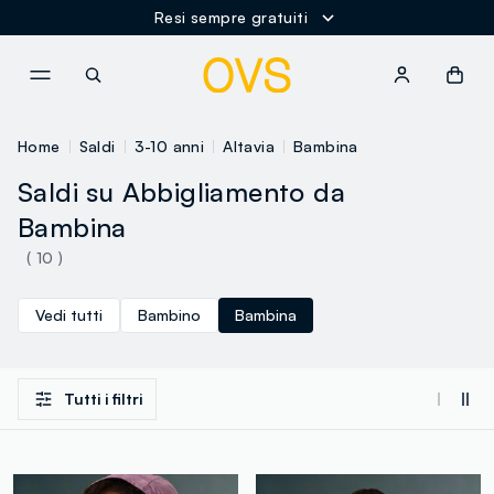
Resi sempre gratuiti
NAVIGATION.ARIA.GOTOMAINCONTENT
NAVIGATION.ARIA.GOTOFOOT
Home
Saldi
3-10 anni
Altavia
Bambina
Saldi su Abbigliamento da
Bambina
( 10 )
Vedi tutti
Bambino
Bambina
Tutti i filtri