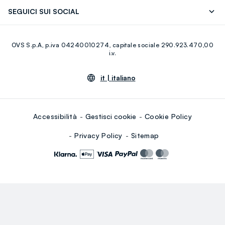
Scopri il nostro percorso
Cotone Italiano
SEGUICI SUI SOCIAL
Giftcard
Eco Valore
Raccolta abiti usati
Facebook
Instagram
RE-UP
OVS S.p.A, p.iva 04240010274, capitale sociale 290.923.470,00
Youtube
Linkedin
i.v.
it |
italiano
Accessibilità
Gestisci cookie
Cookie Policy
Privacy Policy
Sitemap