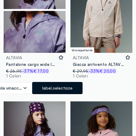
Idrorepellente
ALTAVIA
ALTAVIA
Pantalone cargo wide leg ALTAVIA WITH DEBORAH COMPAGNONI
Giacca antivento ALTAVIA WITH DEBORAH COMPAGNONI
€ 26,95
-37%
€ 17,00
€ 29,95
-33%
€ 20,00
1 Colori
1 Colori
ola vinaccia
label.selectsize