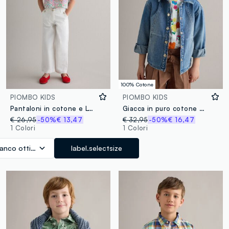
100% Cotone
PIOMBO KIDS
PIOMBO KIDS
Pantaloni in cotone e Lyocell bianchi dritti da bambina regular fit
Giacca in puro cotone denim blu da bambina regular fit
€ 26,95
-50%
€ 13,47
€ 32,95
-50%
€ 16,47
1 Colori
1 Colori
ianco ottico
label.selectsize