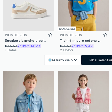
100% Cotone
PIOMBO KIDS
PIOMBO KIDS
Sneakers bianche e beige da bambino
T-shirt in puro cotone azzurra da bambino regular fit con stampa
€ 29,95
-50%
€ 14,97
€ 12,95
-50%
€ 6,47
1 Colori
2 Colori
Azzurro cielo
label.selectsi