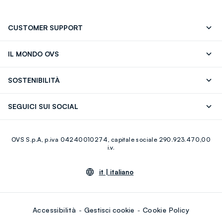
CUSTOMER SUPPORT
Segui il tuo ordine
Contattaci: 0418520342 (lun-ven 9-
IL MONDO OVS
17)
OVS ❤️ friends
Stampa
FAQ
Store locator
SOSTENIBILITÀ
Careers
Franchising
Scopri il nostro percorso
Cotone Italiano
SEGUICI SUI SOCIAL
Giftcard
Eco Valore
Raccolta abiti usati
Facebook
Instagram
RE-UP
OVS S.p.A, p.iva 04240010274, capitale sociale 290.923.470,00
Youtube
Linkedin
i.v.
it |
italiano
Accessibilità
Gestisci cookie
Cookie Policy