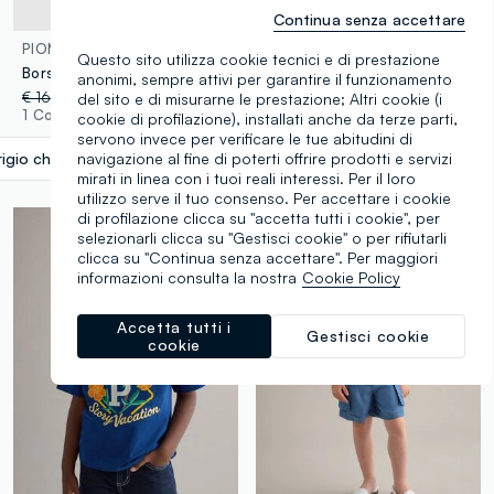
Continua senza accettare
100% Cotone
PIOMBO KIDS
PIOMBO KIDS
Questo sito utilizza cookie tecnici e di prestazione
Borsetta argento con frange per bimba
Camicia multicolor in puro cotone da bambina con nodo frontale
anonimi, sempre attivi per garantire il funzionamento
€ 16,95
-50%
€ 8,47
€ 16,95
-50%
€ 8,47
del sito e di misurarne le prestazione; Altri cookie (i
1 Colori
1 Colori
cookie di profilazione), installati anche da terze parti,
servono invece per verificare le tue abitudini di
navigazione al fine di poterti offrire prodotti e servizi
igio chiaro
label.selectsize
mirati in linea con i tuoi reali interessi. Per il loro
utilizzo serve il tuo consenso. Per accettare i cookie
di profilazione clicca su "accetta tutti i cookie", per
selezionarli clicca su "Gestisci cookie" o per rifiutarli
clicca su "Continua senza accettare". Per maggiori
informazioni consulta la nostra
Cookie Policy
Accetta tutti i
Gestisci cookie
cookie