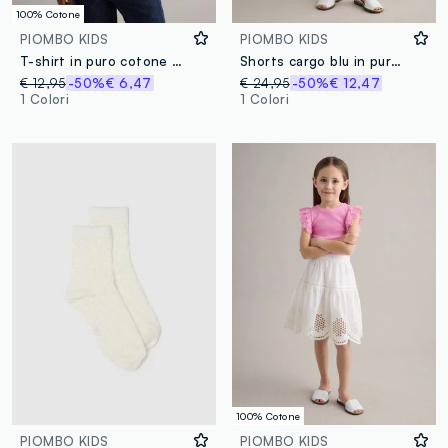
100% Cotone
PIOMBO KIDS
PIOMBO KIDS
T-shirt in puro cotone blu da bambino regular fit con ricamo
Shorts cargo blu in puro lyocell per bambina regular fit
€ 12,95
-50%
€ 6,47
€ 24,95
-50%
€ 12,47
1 Colori
1 Colori
100% Cotone
PIOMBO KIDS
PIOMBO KIDS