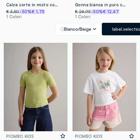
Calze corte in misto cotone bianco da bambina con motivo a maglia
Gonna bianca in puro cotone sangallo
€ 3,50
-50%
€ 1,75
€ 24,95
-50%
€ 12,47
1 Colori
1 Colori
Bianco/Beige
label.selectsi
PIOMBO KIDS
PIOMBO KIDS