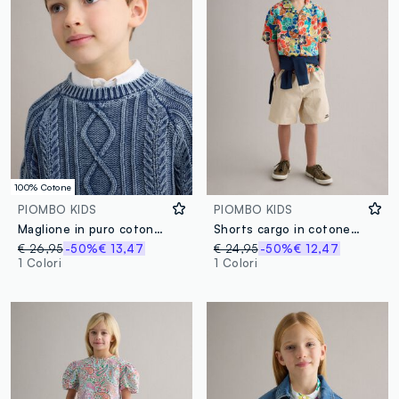
100% Cotone
PIOMBO KIDS
PIOMBO KIDS
Maglione in puro cotone blu da bambino regular fit con design a maglia
Shorts cargo in cotone elasticizzato beige da bambino baggy fit
€ 26,95
-50%
€ 13,47
€ 24,95
-50%
€ 12,47
1 Colori
1 Colori