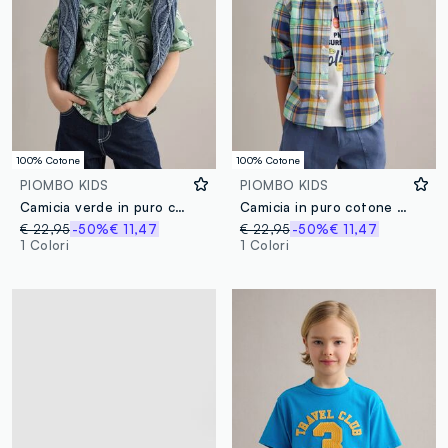
100% Cotone
100% Cotone
PIOMBO KIDS
PIOMBO KIDS
Camicia verde in puro cotone con stampa tropicale over fit
Camicia in puro cotone a quadri multicolor da bambino regular fit
€ 22,95
-50%
€ 11,47
€ 22,95
-50%
€ 11,47
1 Colori
1 Colori