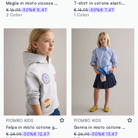
Maglia in misto viscosa gialla a coste da bambina regular fit
T-shirt in cotone elasticizzato bianco da bambina con farfalle
€ 16,95
-50%
€ 8,47
€ 14,95
-50%
€ 7,47
2 Colori
1 Colori
PIOMBO KIDS
PIOMBO KIDS
Felpa in misto cotone grigia da bambino regular fit con patch
Gonna in misto cotone blu da bambina regular fit con cuciture a contrasto
€ 24,95
-50%
€ 12,47
€ 26,95
-50%
€ 13,47