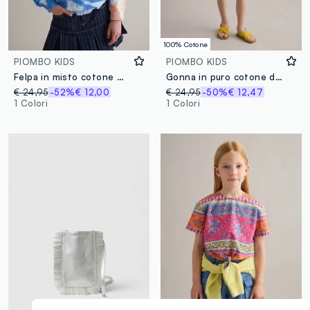
100% Cotone
PIOMBO KIDS
PIOMBO KIDS
Felpa in misto cotone multicolor da bambina regular fit con motivo Tie-dye
Gonna in puro cotone denim blu da bambina regular fit
€ 24,95
-52%
€ 12,00
€ 24,95
-50%
€ 12,47
1 Colori
1 Colori