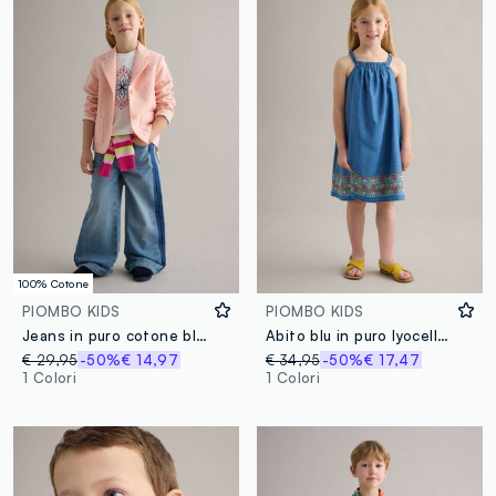
100% Cotone
PIOMBO KIDS
PIOMBO KIDS
Jeans in puro cotone blu da bambina wide leg
Abito blu in puro lyocell con spalline e ricamo al fondo
€ 29,95
-50%
€ 14,97
€ 34,95
-50%
€ 17,47
1 Colori
1 Colori