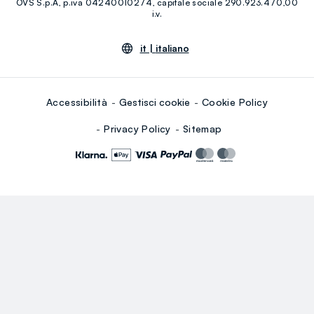
OVS S.p.A, p.iva 04240010274, capitale sociale 290.923.470,00
Youtube
Linkedin
i.v.
it |
italiano
Accessibilità
Gestisci cookie
Cookie Policy
Privacy Policy
Sitemap