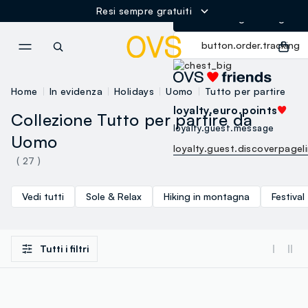
Resi sempre gratuiti
button.loginandregister
NAVIGATION.ARIA.GOTOMAINCONTENT
NAVIGATION.ARIA.GOTOFOOT
button.order.tracking
Home
In evidenza
Holidays
Uomo
Tutto per partire
loyalty.euro.points
Collezione Tutto per partire da
loyalty.guest.message
Uomo
loyalty.guest.discoverpagel
( 27 )
Vedi tutti
Sole & Relax
Hiking in montagna
Festival
Tutti i filtri