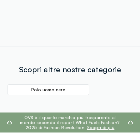
Scopri altre nostre categorie
Polo uomo nere
footer.ariatitle
OVS è il quarto marchio più trasparente al
mondo secondo il report What Fuels Fashion?
2025 di Fashion Revolution.
Scopri di più