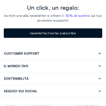
Un click, un regalo:
Iscriviti ora alla newsletter e ottieni il
-10% di sconto
sul tuo
prossimo acquisto!
newsletter.footer.subscribe
CUSTOMER SUPPORT
Segui il tuo ordine
Contattaci: 0418520342 (lun-ven 9-
IL MONDO OVS
17)
OVS ❤️ friends
Stampa
FAQ
Store locator
SOSTENIBILITÀ
Careers
Franchising
Scopri il nostro percorso
Cotone Italiano
SEGUICI SUI SOCIAL
Giftcard
Eco Valore
Raccolta abiti usati
Facebook
Instagram
RE-UP