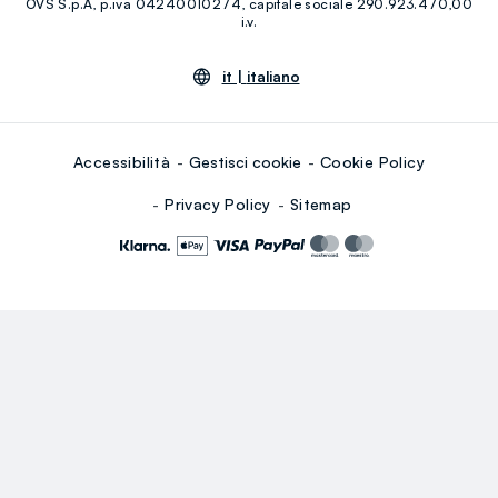
OVS S.p.A, p.iva 04240010274, capitale sociale 290.923.470,00
Youtube
Linkedin
i.v.
it |
italiano
Accessibilità
Gestisci cookie
Cookie Policy
Privacy Policy
Sitemap