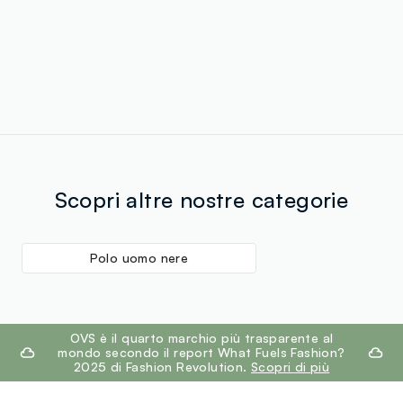
Scopri altre nostre categorie
Polo uomo nere
footer.ariatitle
OVS è il quarto marchio più trasparente al
mondo secondo il report What Fuels Fashion?
2025 di Fashion Revolution.
Scopri di più