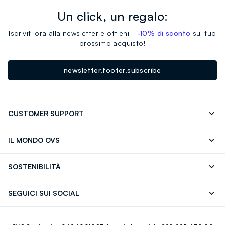
Un click, un regalo:
Iscriviti ora alla newsletter e ottieni il
-10% di sconto
sul tuo
prossimo acquisto!
newsletter.footer.subscribe
CUSTOMER SUPPORT
Segui il tuo ordine
Contattaci: 0418520342 (lun-ven 9-
IL MONDO OVS
17)
OVS ❤️ friends
Stampa
FAQ
Store locator
SOSTENIBILITÀ
Careers
Franchising
Scopri il nostro percorso
Cotone Italiano
SEGUICI SUI SOCIAL
Giftcard
Eco Valore
Raccolta abiti usati
Facebook
Instagram
RE-UP