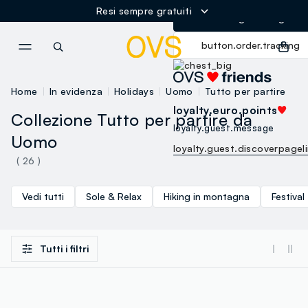
Resi sempre gratuiti
button.loginandregister
NAVIGATION.ARIA.GOTOMAINCONTENT
NAVIGATION.ARIA.GOTOFOOT
button.order.tracking
Home
In evidenza
Holidays
Uomo
Tutto per partire
loyalty.euro.points
Collezione Tutto per partire da
loyalty.guest.message
Uomo
loyalty.guest.discoverpagel
( 26 )
Vedi tutti
Sole & Relax
Hiking in montagna
Festival
Tutti i filtri