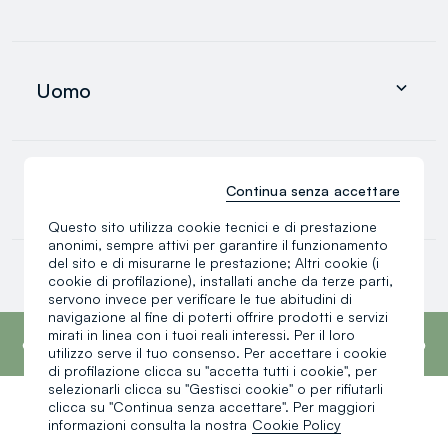
search.noproducts.suggestedcategory.allproducts
Abbigliamento
Intimo e pigiami
Uomo
Accessori
search.noproducts.suggestedcategory.allproducts
Abbigliamento
Intimo e pigiami
0-36 mesi
Continua senza accettare
Accessori
search.noproducts.suggestedcategory.allproducts
Questo sito utilizza cookie tecnici e di prestazione
anonimi, sempre attivi per garantire il funzionamento
Neonato
del sito e di misurarne le prestazione; Altri cookie (i
Neonata
cookie di profilazione), installati anche da terze parti,
Bimbo
servono invece per verificare le tue abitudini di
search.noproducts.suggestedcategory.allproducts
navigazione al fine di poterti offrire prodotti e servizi
footer.ariatitle
OVS è il quarto marchio più trasparente al
mirati in linea con i tuoi reali interessi. Per il loro
mondo secondo il report What Fuels Fashion?
utilizzo serve il tuo consenso. Per accettare i cookie
2025 di Fashion Revolution.
Scopri di più
di profilazione clicca su "accetta tutti i cookie", per
selezionarli clicca su "Gestisci cookie" o per rifiutarli
clicca su "Continua senza accettare". Per maggiori
informazioni consulta la nostra
Cookie Policy
Un click, un regalo: