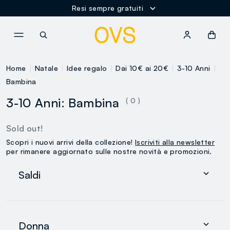
Resi sempre gratuiti
NAVIGATION.ARIA.GOTOMAINCONTENT
NAVIGATION.ARIA.GOTOFOOT
Home
Natale
Idee regalo
Dai 10€ ai 20€
3-10 Anni
Bambina
3-10 Anni: Bambina
( 0 )
Sold out!
Scopri i nuovi arrivi della collezione!
Iscriviti alla newsletter
per rimanere aggiornato sulle nostre novità e promozioni.
Saldi
Donna
Uomo
Donna
0-36 mesi