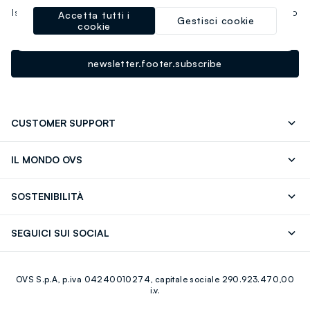
Iscriviti ora alla newsletter e ottieni il
-10% di sconto
sul tuo
Accetta tutti i
Gestisci cookie
cookie
prossimo acquisto!
newsletter.footer.subscribe
CUSTOMER SUPPORT
Segui il tuo ordine
Contattaci: 0418520342 (lun-ven 9-
IL MONDO OVS
17)
OVS ❤️ friends
Stampa
FAQ
Store locator
SOSTENIBILITÀ
Careers
Franchising
Scopri il nostro percorso
Cotone Italiano
SEGUICI SUI SOCIAL
Giftcard
Eco Valore
Raccolta abiti usati
Facebook
Instagram
RE-UP
OVS S.p.A, p.iva 04240010274, capitale sociale 290.923.470,00
Youtube
Linkedin
i.v.