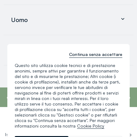
Abbigliamento
Intimo e pigiami
Uomo
Accessori
search.noproducts.suggestedcategory.allproducts
Abbigliamento
Intimo e pigiami
0-36 mesi
Accessori
Continua senza accettare
search.noproducts.suggestedcategory.allproducts
Questo sito utilizza cookie tecnici e di prestazione
anonimi, sempre attivi per garantire il funzionamento
Neonato
del sito e di misurarne le prestazione; Altri cookie (i
Neonata
cookie di profilazione), installati anche da terze parti,
Bimbo
servono invece per verificare le tue abitudini di
search.noproducts.suggestedcategory.allproducts
footer.ariatitle
OVS è il quarto marchio più trasparente al
navigazione al fine di poterti offrire prodotti e servizi
mondo secondo il report What Fuels Fashion?
mirati in linea con i tuoi reali interessi. Per il loro
2025 di Fashion Revolution.
Scopri di più
utilizzo serve il tuo consenso. Per accettare i cookie
di profilazione clicca su "accetta tutti i cookie", per
selezionarli clicca su "Gestisci cookie" o per rifiutarli
clicca su "Continua senza accettare". Per maggiori
Un click, un regalo:
informazioni consulta la nostra
Cookie Policy
Iscriviti ora alla newsletter e ottieni il
-10% di sconto
sul tuo