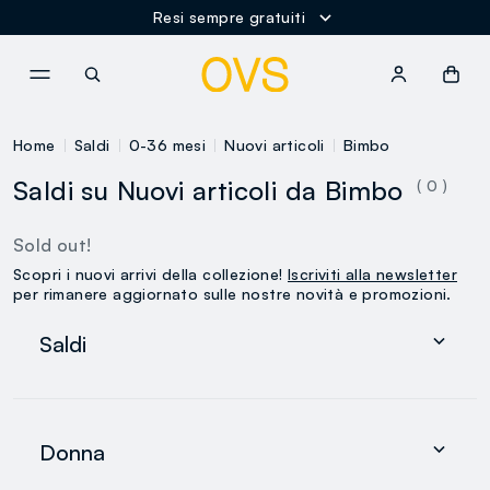
Resi sempre gratuiti
NAVIGATION.ARIA.GOTOMAINCONTENT
NAVIGATION.ARIA.GOTOFOOT
Home
Saldi
0-36 mesi
Nuovi articoli
Bimbo
Saldi su Nuovi articoli da Bimbo
( 0 )
Sold out!
Scopri i nuovi arrivi della collezione!
Iscriviti alla newsletter
per rimanere aggiornato sulle nostre novità e promozioni.
Saldi
Donna
Uomo
Donna
0-36 mesi
search.noproducts.suggestedcategory.allproducts