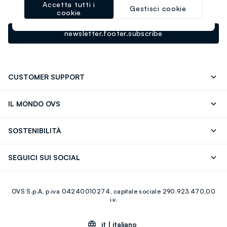
Accetta tutti i
prossimo acquisto!
Gestisci cookie
cookie
newsletter.footer.subscribe
CUSTOMER SUPPORT
Segui il tuo ordine
Contattaci: 0418520342 (lun-ven 9-
IL MONDO OVS
17)
OVS ❤️ friends
Stampa
FAQ
Store locator
SOSTENIBILITÀ
Careers
Franchising
Scopri il nostro percorso
Cotone Italiano
SEGUICI SUI SOCIAL
Giftcard
Eco Valore
Raccolta abiti usati
Facebook
Instagram
RE-UP
OVS S.p.A, p.iva 04240010274, capitale sociale 290.923.470,00
Youtube
Linkedin
i.v.
it |
italiano