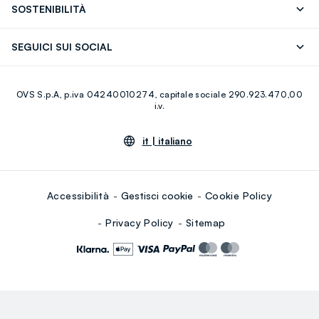
SOSTENIBILITÀ
Careers
Franchising
Scopri il nostro percorso
Cotone Italiano
SEGUICI SUI SOCIAL
Giftcard
Eco Valore
Raccolta abiti usati
Facebook
Instagram
RE-UP
OVS S.p.A, p.iva 04240010274, capitale sociale 290.923.470,00
Youtube
Linkedin
i.v.
it |
italiano
Accessibilità
Gestisci cookie
Cookie Policy
Privacy Policy
Sitemap