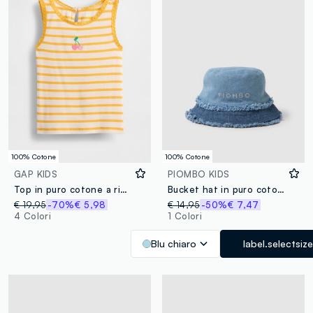
100% Cotone
100% Cotone
GAP KIDS
PIOMBO KIDS
Top in puro cotone a righe con ricamo ciliegie
Bucket hat in puro cotone denim blu da bambina regular fit con frange
€ 19,95
-70%
€ 5,98
€ 14,95
-50%
€ 7,47
4 Colori
1 Colori
Blu chiaro
label.selectsize