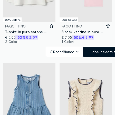
100% Cotone
100% Cotone
FAGOTTINO
FAGOTTINO
T-shirt in puro cotone bianco da bimba regular fit con orsetto
Bipack vestine in puro cotone multicolor da neonata con fiori
€ 5,95
-50%
€ 2,97
€ 7,95
-50%
€ 3,97
2 Colori
1 Colori
Rosa/Bianco
label.selectsi