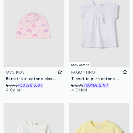
100% Cotone
OVS KIDS
FAGOTTINO
Berretto in cotone elasticizzato rosa con arcobaleni per bambina
T-shirt in puro cotone bianca da bimba regular fit con ricami
€ 7,95
-50%
€ 3,97
€ 5,95
-50%
€ 2,97
4 Colori
4 Colori