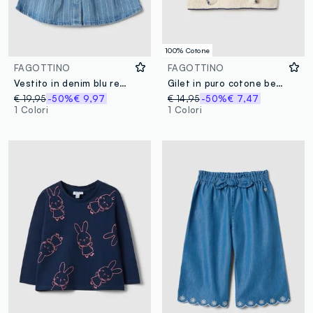
100% Cotone
FAGOTTINO
FAGOTTINO
Vestito in denim blu regular fit in misto cotone per bimba
Gilet in puro cotone beige regular fit per bimba
€ 19,95
-50%
€ 9,97
€ 14,95
-50%
€ 7,47
1 Colori
1 Colori