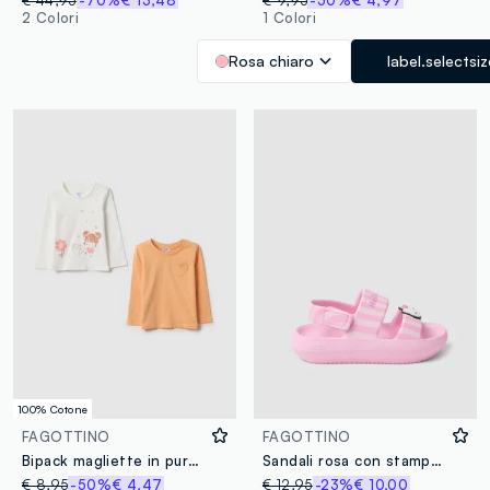
€ 44,95
-70%
€ 13,48
€ 9,95
-50%
€ 4,97
2 Colori
1 Colori
Rosa chiaro
label.selectsi
100% Cotone
FAGOTTINO
FAGOTTINO
Bipack magliette in puro cotone multicolor da bimba regular fit
Sandali rosa con stampa a righe
€ 8,95
-50%
€ 4,47
€ 12,95
-23%
€ 10,00