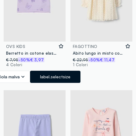
OVS KIDS
FAGOTTINO
Berretto in cotone elasticizzato viola con farfalle per bambina
Abito lungo in misto cotone beige da bimba regular fit
€ 7,95
-50%
€ 3,97
€ 22,95
-50%
€ 11,47
4 Colori
1 Colori
iola malva
label.selectsize