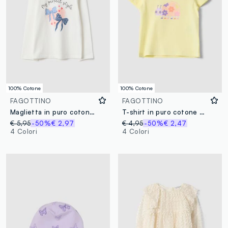
100% Cotone
100% Cotone
FAGOTTINO
FAGOTTINO
Maglietta in puro cotone bianca regular fit per bimbe
T-shirt in puro cotone gialla da bimba regular fit con stampa
€ 5,95
-50%
€ 2,97
€ 4,95
-50%
€ 2,47
4 Colori
4 Colori