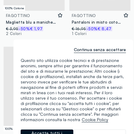
100% Cotone
FAGOTTINO
FAGOTTINO
Maglietta blu a maniche lunghe in puro cotone con disegni regular fit
Pantaloni in misto cotone denim blu da bimba wide leg con ricami
€ 3,95
-50%
€ 1,97
€ 16,95
-50%
€ 8,47
2 Colori
1 Colori
Continua senza accettare
Questo sito utilizza cookie tecnici e di prestazione
anonimi, sempre attivi per garantire il funzionamento
del sito e di misurarne le prestazione; Altri cookie (i
cookie di profilazione), installati anche da terze parti,
servono invece per verificare le tue abitudini di
navigazione al fine di poterti offrire prodotti e servizi
mirati in linea con i tuoi reali interessi. Per il loro
utilizzo serve il tuo consenso. Per accettare i cookie
di profilazione clicca su "accetta tutti i cookie", per
selezionarli clicca su "Gestisci cookie" o per rifiutarli
clicca su "Continua senza accettare". Per maggiori
informazioni consulta la nostra
Cookie Policy
100% Cotone
100% Cotone
Accetta tutti i