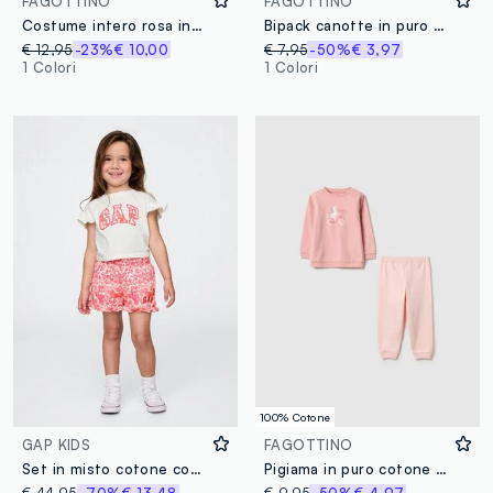
FAGOTTINO
FAGOTTINO
Costume intero rosa in tessuto elasticizzato con fiori applicati per bimba
Bipack canotte in puro cotone multicolor da neonata con girasoli
€ 12,95
-23%
€ 10,00
€ 7,95
-50%
€ 3,97
1 Colori
1 Colori
100% Cotone
GAP KIDS
FAGOTTINO
Set in misto cotone con logo GAP
Pigiama in puro cotone rosa da neonata regular fit con stampa