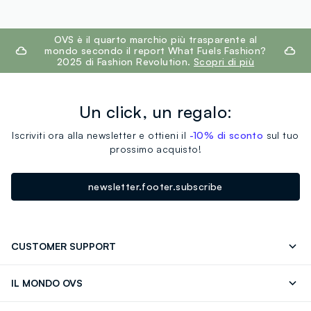
footer.ariatitle
OVS è il quarto marchio più trasparente al
mondo secondo il report What Fuels Fashion?
2025 di Fashion Revolution.
Scopri di più
Un click, un regalo:
Iscriviti ora alla newsletter e ottieni il
-10% di sconto
sul tuo
prossimo acquisto!
newsletter.footer.subscribe
CUSTOMER SUPPORT
Segui il tuo ordine
Contattaci: 0418520342 (lun-ven 9-
IL MONDO OVS
17)
OVS ❤️ friends
Stampa
FAQ
Store locator