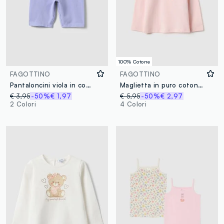
100% Cotone
FAGOTTINO
FAGOTTINO
Pantaloncini viola in cotone elasticizzato slim fit
Maglietta in puro cotone rosa regular fit per bimbe
€ 3,95
-50%
€ 1,97
€ 5,95
-50%
€ 2,97
2 Colori
4 Colori