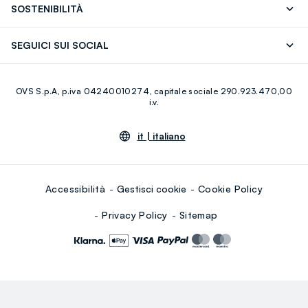
SOSTENIBILITÀ
Careers
Franchising
Scopri il nostro percorso
Cotone Italiano
SEGUICI SUI SOCIAL
Giftcard
Eco Valore
Raccolta abiti usati
Facebook
Instagram
RE-UP
OVS S.p.A, p.iva 04240010274, capitale sociale 290.923.470,00
Youtube
Linkedin
i.v.
it |
italiano
Accessibilità
Gestisci cookie
Cookie Policy
Privacy Policy
Sitemap