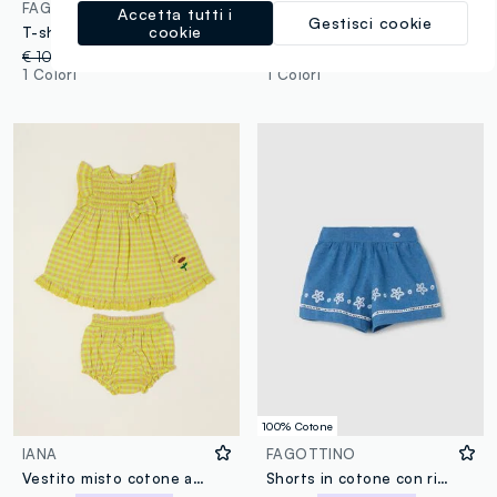
FAGOTTINO
IANA
Accetta tutti i
Gestisci cookie
cookie
T-shirt con volant in cotone elasticizzato bianca da bimba con Minnie
Gonna azzurra in tulle per neonata
€ 10,95
-50%
€ 5,47
€ 17,99
-65%
€ 6,29
1 Colori
1 Colori
100% Cotone
IANA
FAGOTTINO
Vestito misto cotone a righe IANA
Shorts in cotone con ricamo floreale