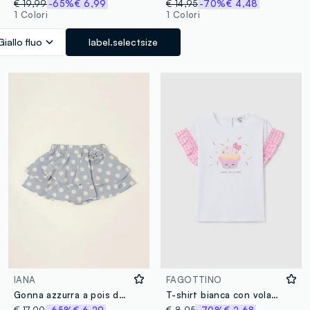
€ 19,99
-65%
€ 6,99
€ 14,95
-70%
€ 4,48
1 Colori
1 Colori
Giallo fluo
label.selectsize
IANA
FAGOTTINO
Gonna azzurra a pois da neonata
T-shirt bianca con volant e applicazione cupcake