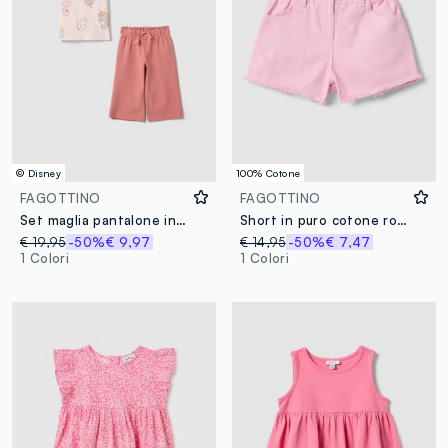
© Disney
100% Cotone
FAGOTTINO
FAGOTTINO
Set maglia pantalone in cotone elasticizzato rosa da bimba oversize fit
Short in puro cotone rosa da bimba regular fit con frange
€ 19,95
-50%
€ 9,97
€ 14,95
-50%
€ 7,47
1 Colori
1 Colori