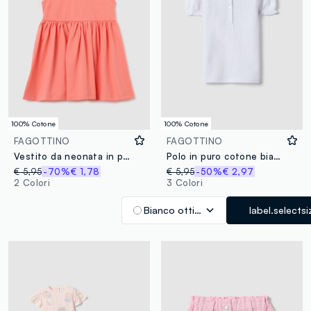
100% Cotone
100% Cotone
FAGOTTINO
FAGOTTINO
Vestito da neonata in puro cotone arancione regular fit
Polo in puro cotone bianca da bimba regular fit con maniche arricciate
€ 5,95
-70%
€ 1,78
€ 5,95
-50%
€ 2,97
2 Colori
3 Colori
Bianco ottico
label.selectsi