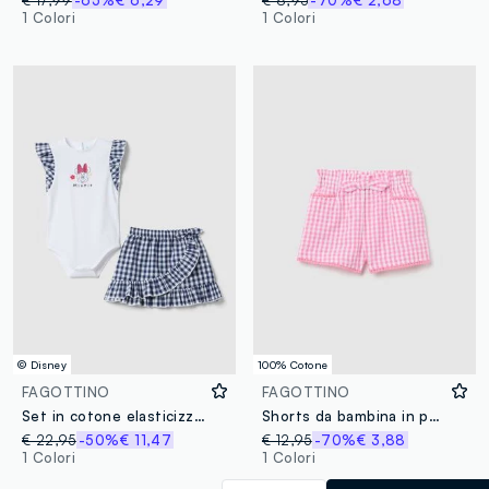
€ 17,99
-65%
€ 6,29
€ 8,95
-70%
€ 2,68
1 Colori
1 Colori
© Disney
100% Cotone
FAGOTTINO
FAGOTTINO
Set in cotone elasticizzato a quadri multicolor da bimba con Minnie
Shorts da bambina in puro cotone multicolor regular fit
€ 22,95
-50%
€ 11,47
€ 12,95
-70%
€ 3,88
1 Colori
1 Colori