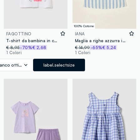
100% Cotone
FAGOTTINO
IANA
T-shirt da bambina in cotone bianco regular fit
Maglia a righe azzurra in puro cotone
€ 8,95
-70%
€ 2,68
€ 14,99
-65%
€ 5,24
1 Colori
1 Colori
ianco ottico
label.selectsize