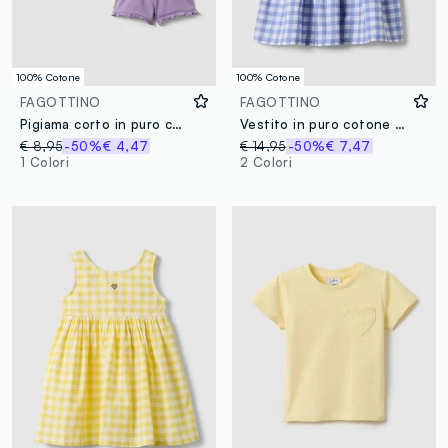
100% Cotone
100% Cotone
FAGOTTINO
FAGOTTINO
Pigiama corto in puro cotone viola da neonata regular fit con stampa
Vestito in puro cotone a quadri multicolor da bimba regular fit
€ 8,95
-50%
€ 4,47
€ 14,95
-50%
€ 7,47
1 Colori
2 Colori