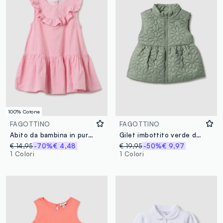
100% Cotone
FAGOTTINO
FAGOTTINO
Abito da bambina in puro cotone rosa regular fit con volant
Gilet imbottito verde da bimba regular fit con design floreale ricamato
€ 14,95
-70%
€ 4,48
€ 19,95
-50%
€ 9,97
1 Colori
1 Colori