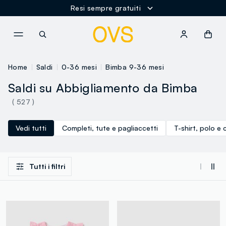
Spedizione Gratuita oltre i 60€
NAVIGATION.ARIA.GOTOMAINCONTENT
NAVIGATION.ARIA.GOTOFOOT
Home
Saldi
0-36 mesi
Bimba 9-36 mesi
Saldi su Abbigliamento da Bimba
( 527 )
Vedi tutti
Completi, tute e pagliaccetti
T-shirt, polo e 
Tutti i filtri