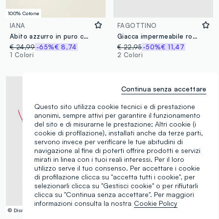
100% Cotone
IANA
FAGOTTINO
Abito azzurro in puro cotone a righe
Giacca impermeabile rosa da bimba regular fit con zip e cappuccio
€ 24,99
-65%
€ 8,74
€ 22,95
-50%
€ 11,47
1 Colori
2 Colori
Continua senza accettare
Questo sito utilizza cookie tecnici e di prestazione
anonimi, sempre attivi per garantire il funzionamento
del sito e di misurarne le prestazione; Altri cookie (i
cookie di profilazione), installati anche da terze parti,
servono invece per verificare le tue abitudini di
navigazione al fine di poterti offrire prodotti e servizi
mirati in linea con i tuoi reali interessi. Per il loro
utilizzo serve il tuo consenso. Per accettare i cookie
di profilazione clicca su "accetta tutti i cookie", per
selezionarli clicca su "Gestisci cookie" o per rifiutarli
clicca su "Continua senza accettare". Per maggiori
informazioni consulta la nostra
Cookie Policy
© Disney