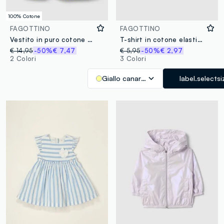
100% Cotone
FAGOTTINO
FAGOTTINO
Vestito in puro cotone a quadri multicolor da bimba regular fit
T-shirt in cotone elasticizzato giallo da bimba regular fit con cuore
€ 14,95
-50%
€ 7,47
€ 5,95
-50%
€ 2,97
2 Colori
3 Colori
Giallo canarino
label.selectsi