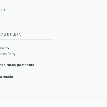
1.O
ALI E FILIERA
ssuto
ench Terry
nza tasca posteriore
ta media