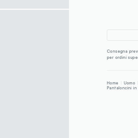
Consegna previ
per ordini supe
Home
Uomo
Pantaloncini in