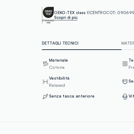
OEKO-TEX class I
CENTROCOT:
090699
Scopri di più
DETTAGLI TECNICI
MATERI
Materiale
Te
Cotone
Fr
Vestibilità
Se
Relaxed
Senza tasca anteriore
Vi