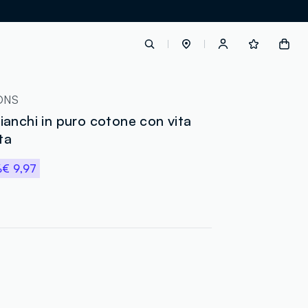
label.account.login
ONS
anchi in puro cotone con vita
ta
button.loginandregister
%
€ 9,97
button.order.tracking
loyalty.euro.points
loyalty.guest.message