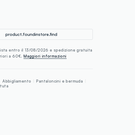
loyalty.guest.discoverpagelink
product.foundinstore.find
sta entro il 13/08/2026 e spedizione gratuita
riori a 60€.
Maggiori informazioni
Abbigliamento
Pantaloncini e bermuda
 tuta