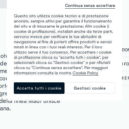
Continua senza accettare
Questo sito utilizza cookie tecnici e di prestazione
anonimi, sempre attivi per garantire il funzionamento
del sito e di misurarne le prestazione; Altri cookie (i
cookie di profilazione), installati anche da terze parti,
servono invece per verificare le tue abitudini di
navigazione al fine di poterti offrire prodotti e servizi
mirati in linea con i tuoi reali interessi. Per il loro
COMPOSIZION
utilizzo serve il tuo consenso. Per accettare i cookie
tone sono ideali per il
di profilazione clicca su "accetta tutti i cookie", per
de. Il modello relaxed
selezionarli clicca su "Gestisci cookie" o per rifiutarli
CATENA DI F
Composizion
clicca su "Continua senza accettare". Per maggiori
imento, mentre la vita
informazioni consulta la nostra
Cookie Policy
Fornitore di 
 coulisse regolabile
SPEDIZIONI E 
SAFAA SWEA
fortevole. Presentano
Spedizione in
Accetta tutti i cookie
Gestisci cookie
MADE IN BA
Temperatura
 grezzo, per un look
€60. Restitui
corriere che 
della linea Maui unisce
tuoi prodotti
iana.