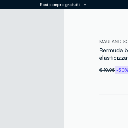
Resi sempre gratuiti
ER
MAUI AND S
Bermuda bi
elasticizza
€ 19,95
-50
label.color
:
single.size