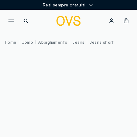
Resi sempre gratuiti
NAVIGATION.ARIA.GOTOMAINCONTENT
NAVIGATION.ARIA.GOTOFOOT
Home
Uomo
Abbigliamento
Jeans
Jeans short