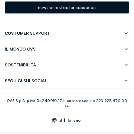
newsletter.footer.subscribe
CUSTOMER SUPPORT
Segui il tuo ordine
Contattaci: 0418520342 (lun-ven 9-
IL MONDO OVS
17)
OVS ❤️ friends
Stampa
FAQ
Store locator
SOSTENIBILITÀ
Careers
Franchising
Scopri il nostro percorso
Cotone Italiano
SEGUICI SUI SOCIAL
Giftcard
Eco Valore
Raccolta abiti usati
Facebook
Instagram
RE-UP
OVS S.p.A, p.iva 04240010274, capitale sociale 290.923.470,00
Youtube
Linkedin
i.v.
it |
italiano