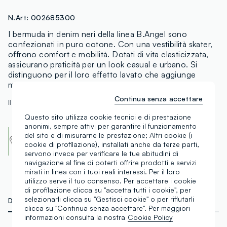
N.Art:
002685300
I bermuda in denim neri della linea B.Angel sono
confezionati in puro cotone. Con una vestibilità skater,
offrono comfort e mobilità. Dotati di vita elasticizzata,
assicurano praticità per un look casual e urbano. Si
distinguono per il loro effetto lavato che aggiunge
modernità al guardaroba.
Continua senza accettare
Il modello è alto 191 cm ed indossa una 48
Questo sito utilizza cookie tecnici e di prestazione
anonimi, sempre attivi per garantire il funzionamento
Cotton Made in Africa
del sito e di misurarne le prestazione; Altri cookie (i
An initiative of the Aid by Trade Foundation
cookie di profilazione), installati anche da terze parti,
Scopri di più
servono invece per verificare le tue abitudini di
navigazione al fine di poterti offrire prodotti e servizi
mirati in linea con i tuoi reali interessi. Per il loro
utilizzo serve il tuo consenso. Per accettare i cookie
di profilazione clicca su "accetta tutti i cookie", per
selezionarli clicca su "Gestisci cookie" o per rifiutarli
DETTAGLI TECNICI
MATERIALI E FILIERA
clicca su "Continua senza accettare". Per maggiori
informazioni consulta la nostra
Cookie Policy