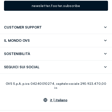
newsletter.footer.subscribe
CUSTOMER SUPPORT
Segui il tuo ordine
Contattaci: 0418520342 (lun-ven 9-
IL MONDO OVS
17)
OVS ❤️ friends
Stampa
FAQ
Store locator
SOSTENIBILITÀ
Careers
Franchising
Scopri il nostro percorso
Cotone Italiano
SEGUICI SUI SOCIAL
Giftcard
Eco Valore
Raccolta abiti usati
Facebook
Instagram
RE-UP
OVS S.p.A, p.iva 04240010274, capitale sociale 290.923.470,00
Youtube
Linkedin
i.v.
it |
italiano