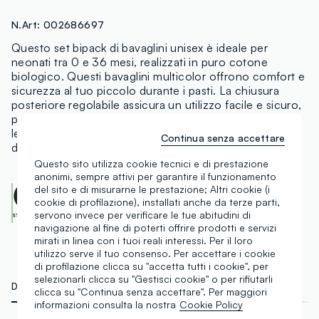
N.Art:
002686697
Questo set bipack di bavaglini unisex è ideale per
neonati tra 0 e 36 mesi, realizzati in puro cotone
biologico. Questi bavaglini multicolor offrono comfort e
sicurezza al tuo piccolo durante i pasti. La chiusura
posteriore regolabile assicura un utilizzo facile e sicuro,
proteggendo efficacemente i vestiti. I simpatici motivi e
le scritte ricamate aggiungono un tocco di dolcezza al
Continua senza accettare
design funzionale e pratico.
Questo sito utilizza cookie tecnici e di prestazione
anonimi, sempre attivi per garantire il funzionamento
del sito e di misurarne le prestazione; Altri cookie (i
OEKO-TEX class I
cookie di profilazione), installati anche da terze parti,
CENTROCOT:
0906991.O
Scopri di più
servono invece per verificare le tue abitudini di
navigazione al fine di poterti offrire prodotti e servizi
mirati in linea con i tuoi reali interessi. Per il loro
utilizzo serve il tuo consenso. Per accettare i cookie
di profilazione clicca su "accetta tutti i cookie", per
selezionarli clicca su "Gestisci cookie" o per rifiutarli
DETTAGLI TECNICI
MATERIALI E FILIERA
clicca su "Continua senza accettare". Per maggiori
informazioni consulta la nostra
Cookie Policy