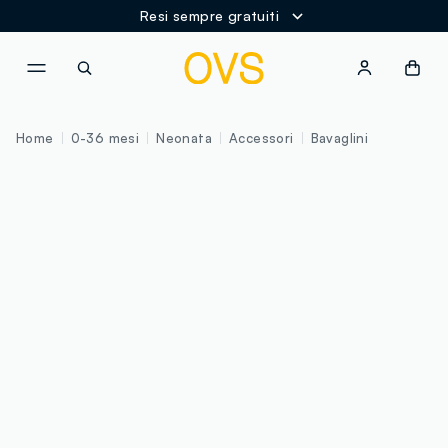
Resi sempre gratuiti
NAVIGATION.ARIA.GOTOMAINCONTENT
NAVIGATION.ARIA.GOTOFOOT
Home
0-36 mesi
Neonata
Accessori
Bavaglini