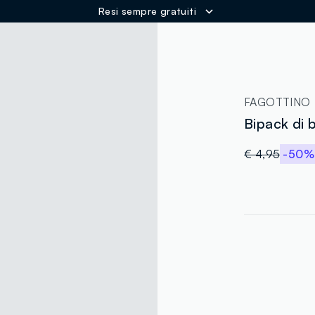
Resi sempre gratuiti
ER
FAGOTTINO
Bipack di b
€ 4,95
-50%
label.color
:
single.size