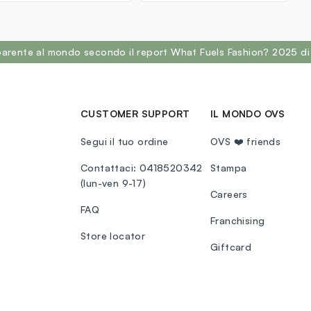
sparente al mondo secondo il report What Fuels Fashion? 2025 di
CUSTOMER SUPPORT
IL MONDO OVS
Segui il tuo ordine
OVS ❤️ friends
Contattaci: 0418520342
Stampa
(lun-ven 9-17)
Careers
FAQ
Franchising
Store locator
Giftcard