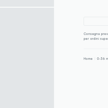
Consegna previ
per ordini supe
Home
0-36 m