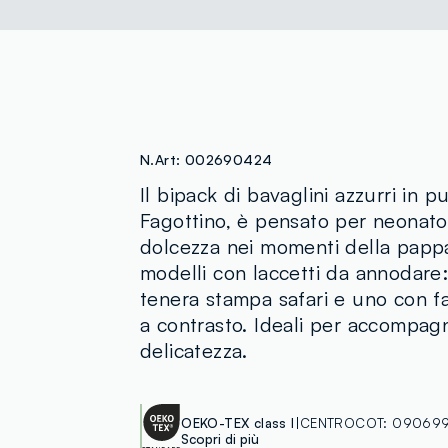
N.Art:
002690424
Il bipack di bavaglini azzurri in p
Fagottino, è pensato per neonato 
dolcezza nei momenti della papp
modelli con laccetti da annodare:
tenera stampa safari e uno con fan
a contrasto. Ideali per accompag
delicatezza.
OEKO-TEX class I
CENTROCOT:
090699
Scopri di più