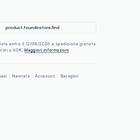
loyalty.guest.discoverpagelink
product.foundinstore.find
sta entro il 12/08/2026 e spedizione gratuita
riori a 60€.
Maggiori informazioni
esi
Neonata
Accessori
Bavaglini