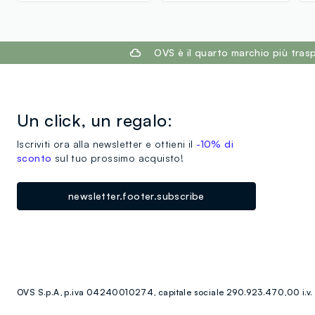
footer.ariatitle
OVS è il quarto marchio più tra
Un click, un regalo:
Iscriviti ora alla newsletter e ottieni il
-10% di
sconto
sul tuo prossimo acquisto!
newsletter.footer.subscribe
OVS S.p.A, p.iva 04240010274, capitale sociale 290.923.470,00 i.v.