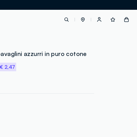
label.account.login
avaglini azzurri in puro cotone
€ 2,47
button.loginandregister
button.order.tracking
loyalty.euro.points
loyalty.guest.message