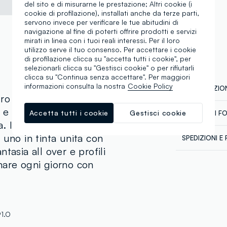
del sito e di misurarne le prestazione; Altri cookie (i
cookie di profilazione), installati anche da terze parti,
servono invece per verificare le tue abitudini di
navigazione al fine di poterti offrire prodotti e servizi
mirati in linea con i tuoi reali interessi. Per il loro
utilizzo serve il tuo consenso. Per accettare i cookie
di profilazione clicca su "accetta tutti i cookie", per
selezionarli clicca su "Gestisci cookie" o per rifiutarli
clicca su "Continua senza accettare". Per maggiori
informazioni consulta la nostra
Cookie Policy
COMPOSIZION
uro cotone, della linea
e unisce praticità e
Accetta tutti i cookie
Gestisci cookie
CATENA DI F
Composizion
a. Il set comprende due
Fornitore di 
 uno in tinta unita con
SPEDIZIONI E 
KAROONI KN
tasia all over e profili
Spedizione in
MADE IN BA
Temperatura
nare ogni giorno con
€60. Restitui
corriere che 
tuoi prodotti
1.O