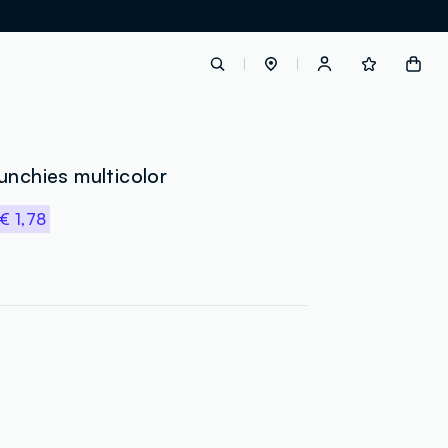
label.account.login
unchies multicolor
€ 1,78
button.loginandregister
button.order.tracking
loyalty.euro.points
loyalty.guest.message