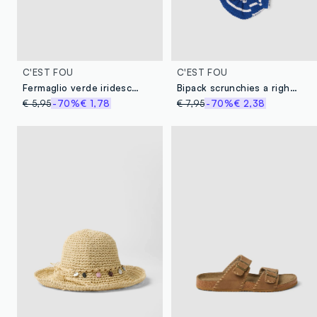
C'EST FOU
C'EST FOU
Fermaglio verde iridescente a forma a fiore
Bipack scrunchies a righe multicolor
€ 5,95
-70%
€ 1,78
€ 7,95
-70%
€ 2,38