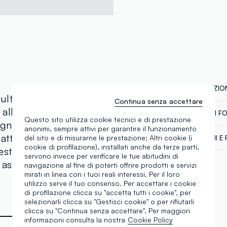
COMPOSIZION
multicolor della linea OVS
Continua senza accettare
alla propria
CATENA DI F
Composizion
Questo sito utilizza cookie tecnici e di prestazione
gn semplice e versatile
anonimi, sempre attivi per garantire il funzionamento
Fornitore di 
dattandosi facilmente a
del sito e di misurarne le prestazione; Altri cookie (i
SPEDIZIONI E 
RIGHT MADE
cookie di profilazione), installati anche da terze parti,
esti fermagli, perfetti
Spedizione in
servono invece per verificare le tue abitudini di
MADE IN CH
 assicurano uno stile
€60. Restitui
navigazione al fine di poterti offrire prodotti e servizi
corriere che 
mirati in linea con i tuoi reali interessi. Per il loro
tuoi prodotti
utilizzo serve il tuo consenso. Per accettare i cookie
di profilazione clicca su "accetta tutti i cookie", per
selezionarli clicca su "Gestisci cookie" o per rifiutarli
clicca su "Continua senza accettare". Per maggiori
informazioni consulta la nostra
Cookie Policy