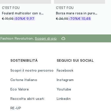
C'EST FOU
C'EST FOU
Foulard multicolor con stampa floreale
Borsa mare rosa in puro tessuto carta
€ 19,95
-50%
€ 9,97
€ 34,95
-70%
€ 10,48
 Fashion Revolution.
Scopri di più
SOSTENIBILITÀ
SEGUICI SUI SOCIAL
Scopri il nostro percorso
Facebook
Cotone Italiano
Instagram
Eco Valore
Youtube
Raccolta abiti usati
Linkedin
RE-UP