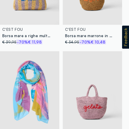
C'EST FOU
C'EST FOU
Borsa mare a righe multicolor in puro tessuto carta con scritta
Borsa mare marrone in puro tessuto carta
€ 39,95
-70%
€ 11,98
€ 34,95
-70%
€ 10,48