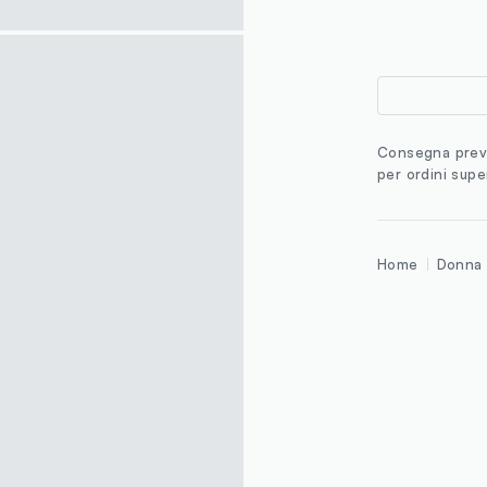
Consegna previ
per ordini supe
Home
Donna