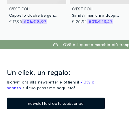
C'EST FOU
C'EST FOU
Cappello cloche beige in puro tessuto carta con pietre
Sandali marroni a doppia fascia con fibbie
€ 17,95
-50%
€ 8,97
€ 26,95
-50%
€ 13,47
footer.ariatitle
OVS è il quarto marchio più tra
Un click, un regalo:
Iscriviti ora alla newsletter e ottieni il
-10% di
sconto
sul tuo prossimo acquisto!
newsletter.footer.subscribe