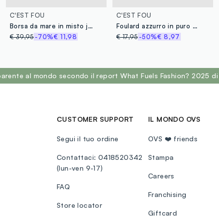
C'EST FOU
C'EST FOU
Borsa da mare in misto juta a rete traforata multicolor
Foulard azzurro in puro cotone con fantasia floreale
€ 39,95
-70%
€ 11,98
€ 17,95
-50%
€ 8,97
sparente al mondo secondo il report What Fuels Fashion? 2025 di
CUSTOMER SUPPORT
IL MONDO OVS
Segui il tuo ordine
OVS ❤️ friends
Contattaci: 0418520342
Stampa
(lun-ven 9-17)
Careers
FAQ
Franchising
Store locator
Giftcard