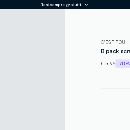
Resi sempre gratuiti
ER
C'EST FOU
Bipack scr
€ 5,95
-70%
label.color
:
single.size