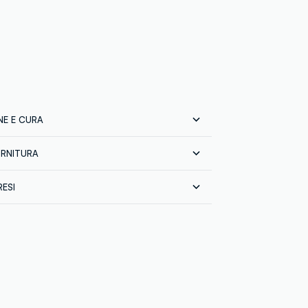
E E CURA
ORNITURA
e:
100% POLIESTERE
prodotto finito
RESI
 FASHION ACCESSORIES
 tutta Italia gratuita per ordini superiori a
INA
sci gratuitamente i tuoi prodotti sia con il
in negozio: hai 30 giorni di tempo. Ritira i
 in negozio, il servizio è sempre gratuito.