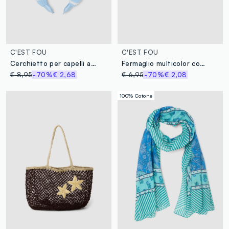
C'EST FOU
C'EST FOU
Cerchietto per capelli a righe multicolor
Fermaglio multicolor con stampa animalier
€ 8,95
-70%
€ 2,68
€ 6,95
-70%
€ 2,08
100% Cotone