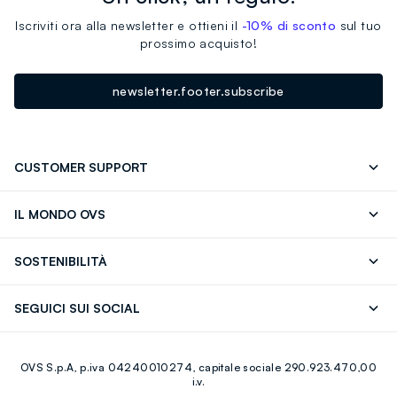
Iscriviti ora alla newsletter e ottieni il
-10% di sconto
sul tuo
prossimo acquisto!
newsletter.footer.subscribe
CUSTOMER SUPPORT
Segui il tuo ordine
Contattaci: 0418520342 (lun-ven 9-
IL MONDO OVS
17)
OVS ❤️ friends
Stampa
FAQ
Store locator
SOSTENIBILITÀ
Careers
Franchising
Scopri il nostro percorso
Cotone Italiano
SEGUICI SUI SOCIAL
Giftcard
Eco Valore
Raccolta abiti usati
Facebook
Instagram
RE-UP
OVS S.p.A, p.iva 04240010274, capitale sociale 290.923.470,00
Youtube
Linkedin
i.v.