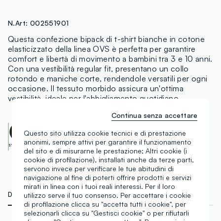
N.Art:
002551901
Questa confezione bipack di t-shirt bianche in cotone
elasticizzato della linea OVS è perfetta per garantire
comfort e libertà di movimento a bambini tra 3 e 10 anni.
Con una vestibilità regular fit, presentano un collo
rotondo e maniche corte, rendendole versatili per ogni
occasione. Il tessuto morbido assicura un'ottima
vestibilità, ideale per l'abbigliamento quotidiano.
Continua senza accettare
OEKO-TEX class I
Questo sito utilizza cookie tecnici e di prestazione
CENTROCOT:
0906991.O
anonimi, sempre attivi per garantire il funzionamento
Scopri di più
del sito e di misurarne le prestazione; Altri cookie (i
cookie di profilazione), installati anche da terze parti,
servono invece per verificare le tue abitudini di
navigazione al fine di poterti offrire prodotti e servizi
mirati in linea con i tuoi reali interessi. Per il loro
DETTAGLI TECNICI
MATERIALI E FILIERA
utilizzo serve il tuo consenso. Per accettare i cookie
di profilazione clicca su "accetta tutti i cookie", per
selezionarli clicca su "Gestisci cookie" o per rifiutarli