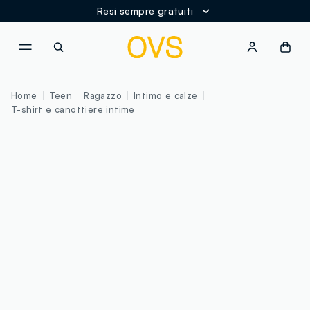
Resi sempre gratuiti
NAVIGATION.ARIA.GOTOMAINCONTENT
NAVIGATION.ARIA.GOTOFOOT
Home
Teen
Ragazzo
Intimo e calze
T-shirt e canottiere intime