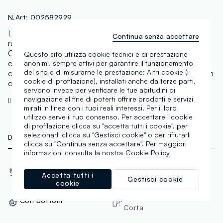
N.Art:
002582929
La camicia a maniche corte rosa della linea PIOMBO è
Continua senza accettare
realizzata in puro lino, perfetta per la primavera-estate.
Con un colletto bowling e un fit regular, offre un look
Questo sito utilizza cookie tecnici e di prestazione
casual e sofisticato. I bottoni e la tasca sul petto ne
anonimi, sempre attivi per garantire il funzionamento
del sito e di misurarne le prestazione; Altri cookie (i
completano il design pratico e alla moda, rendendola un
cookie di profilazione), installati anche da terze parti,
capo versatile per ogni occasione.
servono invece per verificare le tue abitudini di
navigazione al fine di poterti offrire prodotti e servizi
Il modello è alto 188 cm ed indossa una M
mirati in linea con i tuoi reali interessi. Per il loro
utilizzo serve il tuo consenso. Per accettare i cookie
di profilazione clicca su "accetta tutti i cookie", per
selezionarli clicca su "Gestisci cookie" o per rifiutarli
DETTAGLI TECNICI
MATERIALI E FILIERA
clicca su "Continua senza accettare". Per maggiori
informazioni consulta la nostra
Cookie Policy
Materiale
Vestibilità
Accetta tutti i
100% Lino
Regular
Gestisci cookie
cookie
Tipologia manica
Con bottoni
Corta