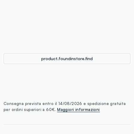
label.color
:
single.size
button.addtobag
product.foundinstore.find
Consegna prevista entro il 14/08/2026 e spedizione gratuita
per ordini superiori a 60€.
Maggiori informazioni