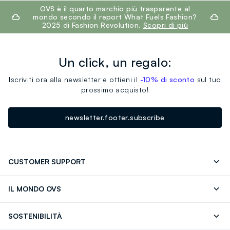
footer.ariatitle
OVS è il quarto marchio più trasparente al
mondo secondo il report What Fuels Fashion?
2025 di Fashion Revolution.
Scopri di più
Un click, un regalo:
Iscriviti ora alla newsletter e ottieni il
-10% di sconto
sul tuo
prossimo acquisto!
newsletter.footer.subscribe
CUSTOMER SUPPORT
Segui il tuo ordine
Contattaci: 0418520342 (lun-ven 9-
IL MONDO OVS
17)
OVS ❤️ friends
Stampa
FAQ
Store locator
SOSTENIBILITÀ
Careers
Franchising