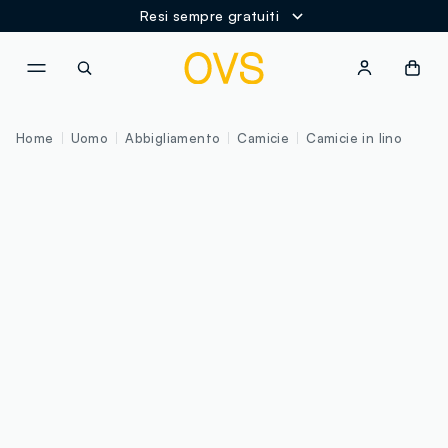
Resi sempre gratuiti
NAVIGATION.ARIA.GOTOMAINCONTENT
NAVIGATION.ARIA.GOTOFOOT
Home
Uomo
Abbigliamento
Camicie
Camicie in lino