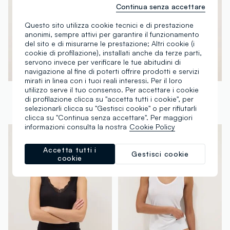
Continua senza accettare
Questo sito utilizza cookie tecnici e di prestazione
anonimi, sempre attivi per garantire il funzionamento
del sito e di misurarne le prestazione; Altri cookie (i
cookie di profilazione), installati anche da terze parti,
servono invece per verificare le tue abitudini di
navigazione al fine di poterti offrire prodotti e servizi
mirati in linea con i tuoi reali interessi. Per il loro
utilizzo serve il tuo consenso. Per accettare i cookie
OVS
OVS
di profilazione clicca su "accetta tutti i cookie", per
Canotta in viscosa elasticizzata nera regular fit deep V con pizzo
Canottiera bianca regular fit con pizzo
selezionarli clicca su "Gestisci cookie" o per rifiutarli
€ 9,95
-50%
€ 4,97
€ 9,95
clicca su "Continua senza accettare". Per maggiori
informazioni consulta la nostra
Cookie Policy
Accetta tutti i
Gestisci cookie
cookie