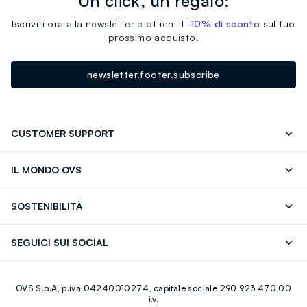
Un click, un regalo:
Iscriviti ora alla newsletter e ottieni il
-10% di sconto
sul tuo
prossimo acquisto!
newsletter.footer.subscribe
CUSTOMER SUPPORT
Segui il tuo ordine
Contattaci: 0418520342 (lun-ven 9-
IL MONDO OVS
17)
OVS ❤️ friends
Stampa
FAQ
Store locator
SOSTENIBILITÀ
Careers
Franchising
Scopri il nostro percorso
Cotone Italiano
SEGUICI SUI SOCIAL
Giftcard
Eco Valore
Raccolta abiti usati
Facebook
Instagram
RE-UP
OVS S.p.A, p.iva 04240010274, capitale sociale 290.923.470,00
Youtube
Linkedin
i.v.