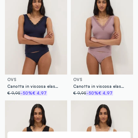
TECHNOCRAFTS FASHIONS LTD
MADE IN INDIA
OVS
OVS
Canotta in viscosa elasticizzata blu regular fit deep V con pizzo
Canotta in viscosa elasticizzata rosa regular fit deep V con pizzo
€ 9,95
-50%
€ 4,97
€ 9,95
-50%
€ 4,97