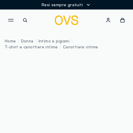
Resi sempre gratuiti
NAVIGATION.ARIA.GOTOMAINCONTENT
NAVIGATION.ARIA.GOTOFOOT
Home
Donna
Intimo e pigiami
T-shirt e canottiere intime
Canottiere intime