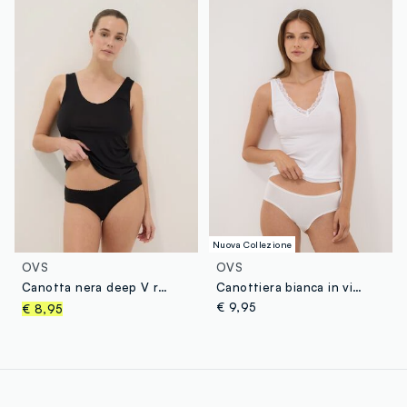
Nuova Collezione
OVS
OVS
Canotta nera deep V regular fit
Canottiera bianca in viscosa elasticizzata con scollo profondo a V in pizzo
€ 9,95
€ 8,95