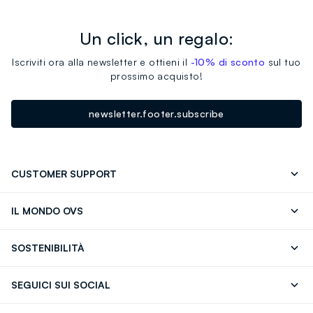
Un click, un regalo:
Iscriviti ora alla newsletter e ottieni il
-10% di sconto
sul tuo
prossimo acquisto!
newsletter.footer.subscribe
CUSTOMER SUPPORT
Segui il tuo ordine
Contattaci: 0418520342 (lun-ven 9-
IL MONDO OVS
17)
OVS ❤️ friends
Stampa
FAQ
Store locator
SOSTENIBILITÀ
Careers
Franchising
Scopri il nostro percorso
Cotone Italiano
SEGUICI SUI SOCIAL
Giftcard
Eco Valore
Raccolta abiti usati
Facebook
Instagram