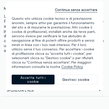
N.Art:
002569435
Continua senza accettare
Le ciabattine multicolor con stampa floreale della linea
Questo sito utilizza cookie tecnici e di prestazione
Fagottino sono pensate per il tempo libero e le giornate
anonimi, sempre attivi per garantire il funzionamento
al mare. Questo modello per neonate tra 0 e 3 anni
del sito e di misurarne le prestazione; Altri cookie (i
presenta una struttura leggera e confortevole, con
cookie di profilazione), installati anche da terze parti,
doppia fascia regolabile e cinturino posteriore per una
servono invece per verificare le tue abitudini di
navigazione al fine di poterti offrire prodotti e servizi
calzata più stabile. I dettagli a fiore applicati aggiungono
mirati in linea con i tuoi reali interessi. Per il loro
un tocco vivace e giocoso, mentre la suola sagomata
utilizzo serve il tuo consenso. Per accettare i cookie
accompagna i movimenti con praticità.
di profilazione clicca su "accetta tutti i cookie", per
selezionarli clicca su "Gestisci cookie" o per rifiutarli
clicca su "Continua senza accettare". Per maggiori
informazioni consulta la nostra
Cookie Policy
COMPOSIZIONE E CURA
Accetta tutti i
CATENA DI FORNITURA
Gestisci cookie
Composizione:
cookie
Fornitore di prodotto finito
TOMAIA: ETILVINILACETATO - FODERA E SOTTOPIEDE:
SPEDIZIONI E RESI
ETILVINILACETATO - SUOLA ESTERNA:
FUJIAN PUFENG SHOES CO., LTD.
Spedizione in tutta Italia gratuita per ordini superiori a
ETILVINILACETATO
MADE IN CHINA
€60. Restituisci gratuitamente i tuoi prodotti sia con il
corriere che in negozio: hai 30 giorni di tempo. Ritira i