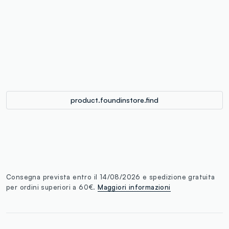
label.color
:
single.size
button.addtobag
product.foundinstore.find
Consegna prevista entro il 14/08/2026 e spedizione gratuita
per ordini superiori a 60€.
Maggiori informazioni