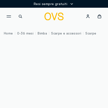
Resi sempre gratuiti
NAVIGATION.ARIA.GOTOMAINCONTENT
NAVIGATION.ARIA.GOTOFOOT
Home
0-36 mesi
Bimba
Scarpe e accessori
Scarpe