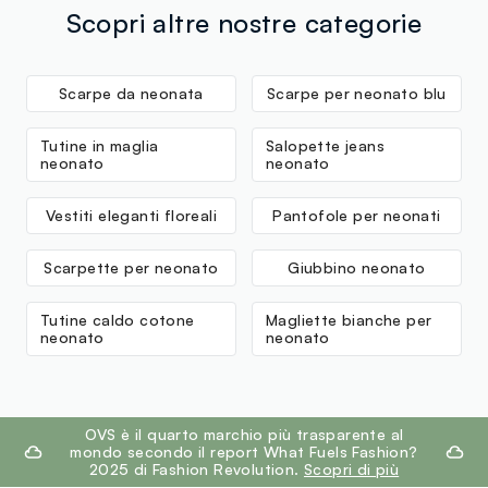
tuoi prodotti in negozio, il servizio è sempre gratuito.
Scopri altre nostre categorie
Scarpe da neonata
Scarpe per neonato blu
Tutine in maglia
Salopette jeans
neonato
neonato
Vestiti eleganti floreali
Pantofole per neonati
Scarpette per neonato
Giubbino neonato
Tutine caldo cotone
Magliette bianche per
neonato
neonato
footer.ariatitle
OVS è il quarto marchio più trasparente al
mondo secondo il report What Fuels Fashion?
2025 di Fashion Revolution.
Scopri di più