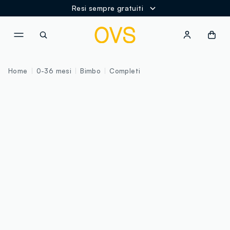
Resi sempre gratuiti
NAVIGATION.ARIA.GOTOMAINCONTENT
NAVIGATION.ARIA.GOTOFOOT
Home
0-36 mesi
Bimbo
Completi