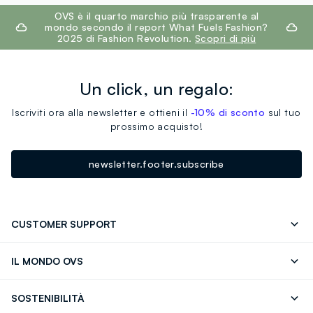
footer.ariatitle
OVS è il quarto marchio più trasparente al
mondo secondo il report What Fuels Fashion?
2025 di Fashion Revolution.
Scopri di più
Un click, un regalo:
Iscriviti ora alla newsletter e ottieni il
-10% di sconto
sul tuo
prossimo acquisto!
newsletter.footer.subscribe
CUSTOMER SUPPORT
Segui il tuo ordine
Contattaci: 0418520342 (lun-ven 9-
IL MONDO OVS
17)
OVS ❤️ friends
Stampa
FAQ
Store locator
SOSTENIBILITÀ
Careers
Franchising