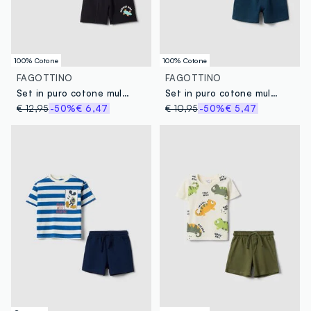
100% Cotone
100% Cotone
FAGOTTINO
FAGOTTINO
Set in puro cotone multicolor da bimbo con stampe skateboard
Set in puro cotone multicolor da bimbo regular fit con tigre
€ 12,95
-50%
€ 6,47
€ 10,95
-50%
€ 5,47