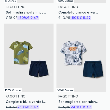
© Disney
100% Cotone
FAGOTTINO
FAGOTTINO
Set maglia shorts in puro cotone multicolor da bimbo con Topolino
Completo bianco e verde in puro cotone per bimbo regular fit
€ 18,95
-50%
€ 9,47
€ 10,95
-50%
€ 5,47
100% Cotone
100% Cotone
FAGOTTINO
FAGOTTINO
Completo blu e verde in puro cotone per bimbo regular fit
Set maglietta pantaloncino in puro cotone multicolor da bimbo regular fit
€ 10,95
-50%
€ 5,47
€ 16,95
-50%
€ 8,47