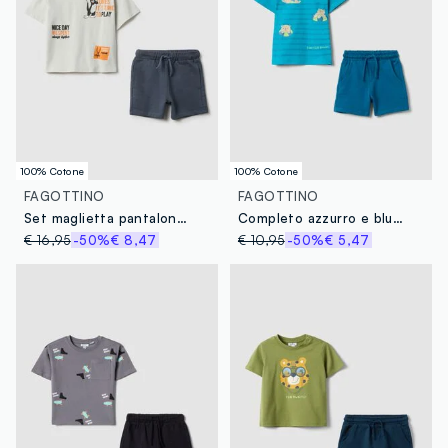
100% Cotone
100% Cotone
FAGOTTINO
FAGOTTINO
Set maglietta pantaloncino in puro cotone multicolor da bimbo regular fit
Completo azzurro e blu con orsetti in puro cotone per bimbo regular fit
€ 16,95
-50%
€ 8,47
€ 10,95
-50%
€ 5,47