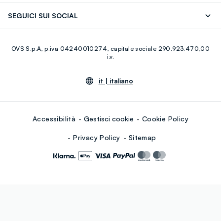
Scopri il nostro percorso
Cotone Italiano
SEGUICI SUI SOCIAL
Giftcard
Eco Valore
Raccolta abiti usati
Facebook
Instagram
RE-UP
OVS S.p.A, p.iva 04240010274, capitale sociale 290.923.470,00
Youtube
Linkedin
i.v.
it |
italiano
Accessibilità
Gestisci cookie
Cookie Policy
Privacy Policy
Sitemap