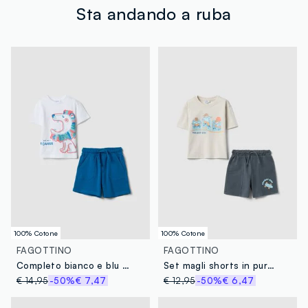
tuoi prodotti in negozio, il servizio è sempre gratuito.
Sta andando a ruba
100% Cotone
100% Cotone
FAGOTTINO
FAGOTTINO
Completo bianco e blu in puro cotone con t-shirt e shorts per bimbo regular fit
Set magli shorts in puro cotone multicolor da bimbo con stampe
€ 14,95
-50%
€ 7,47
€ 12,95
-50%
€ 6,47