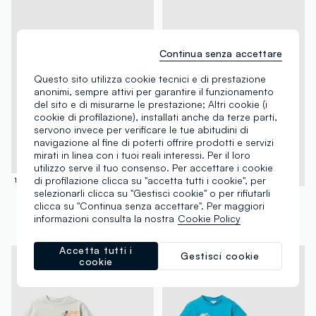
Continua senza accettare
Questo sito utilizza cookie tecnici e di prestazione
anonimi, sempre attivi per garantire il funzionamento
del sito e di misurarne le prestazione; Altri cookie (i
cookie di profilazione), installati anche da terze parti,
servono invece per verificare le tue abitudini di
navigazione al fine di poterti offrire prodotti e servizi
mirati in linea con i tuoi reali interessi. Per il loro
utilizzo serve il tuo consenso. Per accettare i cookie
di profilazione clicca su "accetta tutti i cookie", per
100% Cotone
© Disney
selezionarli clicca su "Gestisci cookie" o per rifiutarli
FAGOTTINO
FAGOTTINO
clicca su "Continua senza accettare". Per maggiori
Set in puro cotone multicolor da bimbo con patch leone
Set maglia pantaloncino in puro cotone multicolor da bimbo Disney
informazioni consulta la nostra
Cookie Policy
€ 19,95
-50%
€ 9,97
€ 18,95
-50%
€ 9,47
Accetta tutti i
Gestisci cookie
cookie