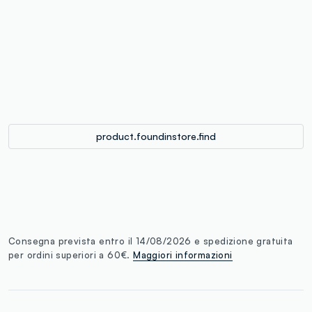
label.color
:
single.size
button.addtobag
product.foundinstore.find
Consegna prevista entro il 14/08/2026 e spedizione gratuita
per ordini superiori a 60€.
Maggiori informazioni