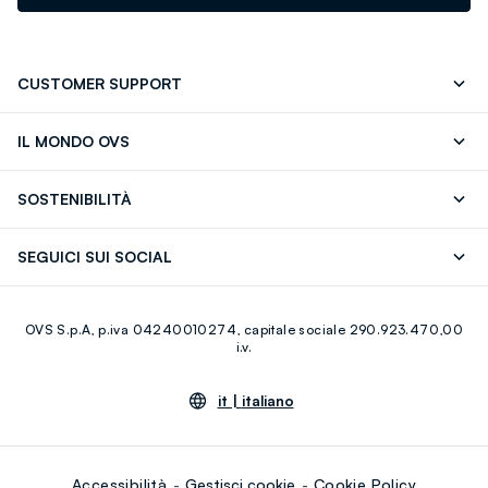
CUSTOMER SUPPORT
Segui il tuo ordine
Contattaci: 0418520342 (lun-ven 9-
IL MONDO OVS
17)
OVS ❤️ friends
Stampa
FAQ
Store locator
SOSTENIBILITÀ
Careers
Franchising
Scopri il nostro percorso
Cotone Italiano
SEGUICI SUI SOCIAL
Giftcard
Eco Valore
Raccolta abiti usati
Facebook
Instagram
RE-UP
OVS S.p.A, p.iva 04240010274, capitale sociale 290.923.470,00
Youtube
Linkedin
i.v.
it |
italiano
Accessibilità
Gestisci cookie
Cookie Policy