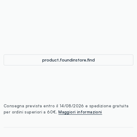
label.color
:
single.size
button.addtobag
product.foundinstore.find
Consegna prevista entro il 14/08/2026 e spedizione gratuita
per ordini superiori a 60€.
Maggiori informazioni