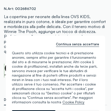
N.Art:
002686702
La copertina per neonate della linea OVS KIDS,
realizzata in puro cotone, è ideale per garantire comfort
e morbidezza alla pelle delicata. Con il tenero motivo di
Winnie The Pooh, aggiunge un tocco di dolcezza.
Perfetta per culle o passeggini, assicura calore e
protezione durante i riposini. Facile da lavare, questa
Continua senza accettare
copertina è un accessorio essenziale per il benessere
quotidiano della tua piccola.
Questo sito utilizza cookie tecnici e di prestazione
anonimi, sempre attivi per garantire il funzionamento
del sito e di misurarne le prestazione; Altri cookie (i
cookie di profilazione), installati anche da terze parti,
OEKO-TEX class I
CENTROCOT:
0906991.O
servono invece per verificare le tue abitudini di
Scopri di più
navigazione al fine di poterti offrire prodotti e servizi
mirati in linea con i tuoi reali interessi. Per il loro
utilizzo serve il tuo consenso. Per accettare i cookie
di profilazione clicca su "accetta tutti i cookie", per
selezionarli clicca su "Gestisci cookie" o per rifiutarli
clicca su "Continua senza accettare". Per maggiori
DETTAGLI TECNICI
MATERIALI E FILIERA
informazioni consulta la nostra
Cookie Policy