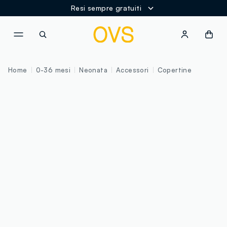
Resi sempre gratuiti
NAVIGATION.ARIA.GOTOMAINCONTENT
NAVIGATION.ARIA.GOTOFOOT
Home
0-36 mesi
Neonata
Accessori
Copertine