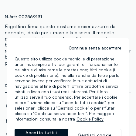
N.Art:
002569131
Fagottino firma questo costume boxer azzurro da
neonato, ideale per il mare e la piscina. Il modello
presenta una fantasia a righe sottili con piccoli ricami a
barchetta in contrasto, cintura elasticizzata e laccetto
Continua senza accettare
regolabile in vita per una vestibilità comoda. Pensato per
bambino da zero a tre anni, è un capo pratico e leggero
Questo sito utilizza cookie tecnici e di prestazione
per le giornate estive.
anonimi, sempre attivi per garantire il funzionamento
del sito e di misurarne le prestazione; Altri cookie (i
cookie di profilazione), installati anche da terze parti,
servono invece per verificare le tue abitudini di
DETTAGLI TECNICI
MATERIALI E FILIERA
navigazione al fine di poterti offrire prodotti e servizi
mirati in linea con i tuoi reali interessi. Per il loro
utilizzo serve il tuo consenso. Per accettare i cookie
di profilazione clicca su "accetta tutti i cookie", per
Materiale
Tessuto
selezionarli clicca su "Gestisci cookie" o per rifiutarli
100% Poliestere
Intrecciato
clicca su "Continua senza accettare". Per maggiori
informazioni consulta la nostra
Cookie Policy
Senza tasca posteriore
Senza tasca anteriore
Accetta tutti i
Vita media
Gestisci cookie