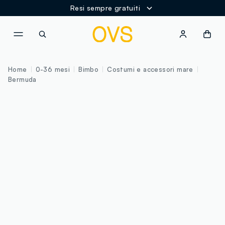
Resi sempre gratuiti
NAVIGATION.ARIA.GOTOMAINCONTENT
NAVIGATION.ARIA.GOTOFOOT
Home
0-36 mesi
Bimbo
Costumi e accessori mare
Bermuda