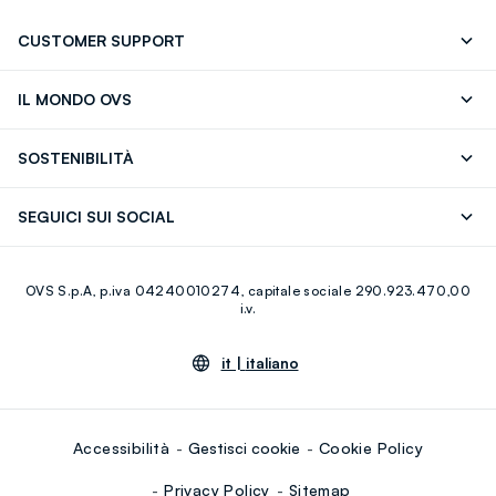
CUSTOMER SUPPORT
Segui il tuo ordine
Contattaci: 0418520342 (lun-ven 9-
IL MONDO OVS
17)
OVS ❤️ friends
Stampa
FAQ
Store locator
SOSTENIBILITÀ
Careers
Franchising
Scopri il nostro percorso
Cotone Italiano
SEGUICI SUI SOCIAL
Giftcard
Eco Valore
Raccolta abiti usati
Facebook
Instagram
RE-UP
OVS S.p.A, p.iva 04240010274, capitale sociale 290.923.470,00
Youtube
Linkedin
i.v.
it |
italiano
Accessibilità
Gestisci cookie
Cookie Policy
Privacy Policy
Sitemap