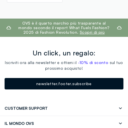
footer.ariatitle
OVS è il quarto marchio più trasparente al
mondo secondo il report What Fuels Fashion?
2025 di Fashion Revolution.
Scopri di più
Un click, un regalo:
Iscriviti ora alla newsletter e ottieni il
-10% di sconto
sul tuo
prossimo acquisto!
newsletter.footer.subscribe
CUSTOMER SUPPORT
Segui il tuo ordine
Contattaci: 0418520342 (lun-ven 9-
IL MONDO OVS
17)