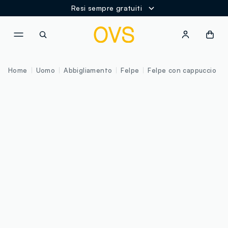
Resi sempre gratuiti
NAVIGATION.ARIA.GOTOMAINCONTENT
NAVIGATION.ARIA.GOTOFOOT
Home
Uomo
Abbigliamento
Felpe
Felpe con cappuccio