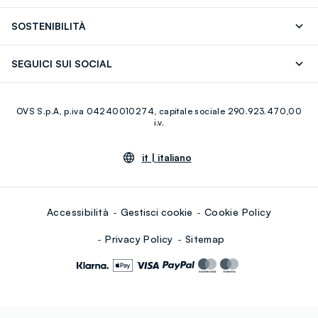
OVS ❤️ friends
Stampa
FAQ
Store locator
SOSTENIBILITÀ
Careers
Franchising
Scopri il nostro percorso
Cotone Italiano
SEGUICI SUI SOCIAL
Giftcard
Eco Valore
Raccolta abiti usati
Facebook
Instagram
RE-UP
OVS S.p.A, p.iva 04240010274, capitale sociale 290.923.470,00
Youtube
Linkedin
i.v.
it |
italiano
Accessibilità
Gestisci cookie
Cookie Policy
Privacy Policy
Sitemap