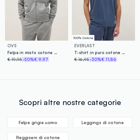
100% Cotone
OVS
EVERLAST
Felpa in misto cotone grigia regular fit con zip e cappuccio
T-shirt in puro cotone blu regular fit con logo Everlast
€ 19,95
-50%
€ 9,97
€ 16,95
-30%
€ 11,86
Scopri altre nostre categorie
Felpe grigie uomo
Leggings di cotone
Reggiseni di cotone