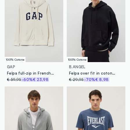
100% Cotone
100% Cotone
GAP
B.ANGEL
Felpa full-zip in French Terry con cappuccio e logo GAP
Felpa over fit in cotone con cappuccio
€ 59,95
-60%
€ 23,98
€ 29,95
-70%
€ 8,98