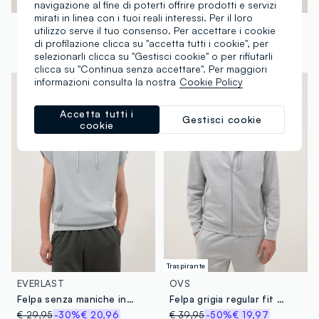
navigazione al fine di poterti offrire prodotti e servizi
mirati in linea con i tuoi reali interessi. Per il loro
EVERLAST
EVERLAST
utilizzo serve il tuo consenso. Per accettare i cookie
Felpa in misto cotone nero regular fit con logo Everlast
Felpa in misto cotone bianca regular fit con cappuccio e logo Everlast
di profilazione clicca su "accetta tutti i cookie", per
selezionarli clicca su "Gestisci cookie" o per rifiutarli
€ 29,95
-50%
€ 14,97
€ 32,95
-50%
€ 16,47
clicca su "Continua senza accettare". Per maggiori
informazioni consulta la nostra
Cookie Policy
Accetta tutti i
Gestisci cookie
cookie
Traspirante
EVERLAST
OVS
Felpa senza maniche in misto cotone grigia regular fit con cappuccio
Felpa grigia regular fit con cappuccio e collo con zip frontale
€ 29,95
-30%
€ 20,96
€ 39,95
-50%
€ 19,97