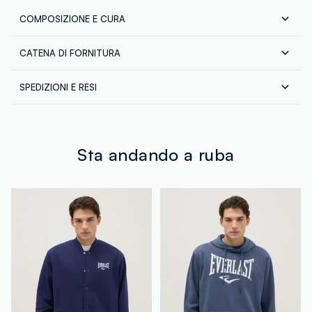
COMPOSIZIONE E CURA
CATENA DI FORNITURA
Composizione:
88% COTONE,12% POLIESTERE
Fornitore di prodotto finito
SPEDIZIONI E RESI
JB LICENSES SRL
Spedizione in tutta Italia gratuita per ordini superiori a
MADE IN PAKISTAN
€60. Restituisci gratuitamente i tuoi prodotti sia con il
corriere che in negozio: hai 30 giorni di tempo. Ritira i
tuoi prodotti in negozio, il servizio è sempre gratuito.
Sta andando a ruba