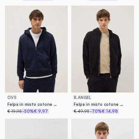
OVS
B.ANGEL
Felpa in misto cotone blu regular fit con zip e cappuccio
Felpa in misto cotone nera oversize fit con cappuccio
€ 19,95
-50%
€ 9,97
€ 49,95
-70%
€ 14,98