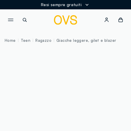
Resi sempre gratuiti
NAVIGATION.ARIA.GOTOMAINCONTENT
NAVIGATION.ARIA.GOTOFOOT
Home
Teen
Ragazzo
Giacche leggere, gilet e blazer