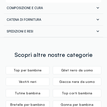
COMPOSIZIONE E CURA
CATENA DI FORNITURA
Composizione:
80% COTONE,20% POLIESTERE
Fornitore di prodotto finito
SPEDIZIONI E RESI
JB LICENSES SRL
Spedizione in tutta Italia gratuita per ordini superiori a
MADE IN PAKISTAN
€60. Restituisci gratuitamente i tuoi prodotti sia con il
corriere che in negozio: hai 30 giorni di tempo. Ritira i
tuoi prodotti in negozio, il servizio è sempre gratuito.
Scopri altre nostre categorie
Top per bambine
Gilet nero da uomo
Vestiti neri
Giacca nera da uomo
Tutine bambina
Top corti bambina
Bretelle per bambino
Gonna per bambina