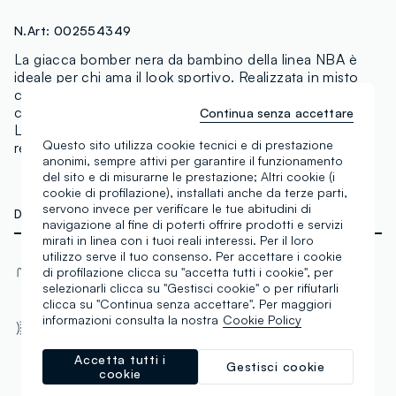
N.Art:
002554349
La giacca bomber nera da bambino della linea NBA è
ideale per chi ama il look sportivo. Realizzata in misto
cotone, garantisce comfort e durabilità. I dettagli a
contrasto sui polsini e sul colletto e le applicazioni dei
Continua senza accettare
Los Angeles Lakers offrono un tocco di originalità,
Questo sito utilizza cookie tecnici e di prestazione
rendendola perfetta per le giornate fresche.
anonimi, sempre attivi per garantire il funzionamento
del sito e di misurarne le prestazione; Altri cookie (i
cookie di profilazione), installati anche da terze parti,
servono invece per verificare le tue abitudini di
DETTAGLI TECNICI
navigazione al fine di poterti offrire prodotti e servizi
mirati in linea con i tuoi reali interessi. Per il loro
utilizzo serve il tuo consenso. Per accettare i cookie
Materiale
Tessuto
di profilazione clicca su "accetta tutti i cookie", per
Cotone
Intrecciato
selezionarli clicca su "Gestisci cookie" o per rifiutarli
clicca su "Continua senza accettare". Per maggiori
Vestibilità
informazioni consulta la nostra
Cookie Policy
Regular
Accetta tutti i
Gestisci cookie
cookie