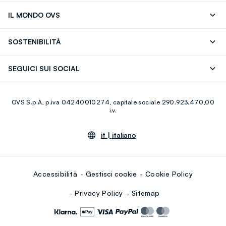
Segui il tuo ordine
Contattaci: 0418520342 (lun-ven 9-
IL MONDO OVS
17)
OVS ❤️ friends
Stampa
FAQ
Store locator
SOSTENIBILITÀ
Careers
Franchising
Scopri il nostro percorso
Cotone Italiano
SEGUICI SUI SOCIAL
Giftcard
Eco Valore
Raccolta abiti usati
Facebook
Instagram
RE-UP
OVS S.p.A, p.iva 04240010274, capitale sociale 290.923.470,00
Youtube
Linkedin
i.v.
it |
italiano
Accessibilità
Gestisci cookie
Cookie Policy
Privacy Policy
Sitemap