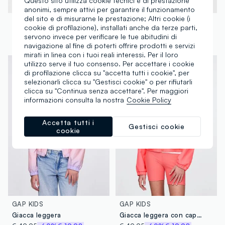
Questo sito utilizza cookie tecnici e di prestazione
anonimi, sempre attivi per garantire il funzionamento
del sito e di misurarne le prestazione; Altri cookie (i
GAP KIDS
OVS KIDS
cookie di profilazione), installati anche da terze parti,
Giacca bomber leopardata
Trench doppiopetto in misto cotone blu da bambina regular fit
servono invece per verificare le tue abitudini di
€ 64,95
€ 36,95
-50%
€ 18,47
navigazione al fine di poterti offrire prodotti e servizi
mirati in linea con i tuoi reali interessi. Per il loro
utilizzo serve il tuo consenso. Per accettare i cookie
di profilazione clicca su "accetta tutti i cookie", per
selezionarli clicca su "Gestisci cookie" o per rifiutarli
clicca su "Continua senza accettare". Per maggiori
informazioni consulta la nostra
Cookie Policy
Accetta tutti i
Gestisci cookie
cookie
GAP KIDS
GAP KIDS
Giacca leggera
Giacca leggera con cappuccio