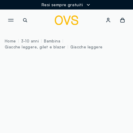
Resi sempre gratuiti
NAVIGATION.ARIA.GOTOMAINCONTENT
NAVIGATION.ARIA.GOTOFOOT
Home
3-10 anni
Bambina
Giacche leggere, gilet e blazer
Giacche leggere