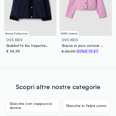
Nuova Collezione
100% Cotone
OVS KIDS
OVS KIDS
Giubbotto blu trapuntato con cappuccio e bordi a costine per bambina
Giacca in puro cotone denim rosa da bambina regular fit con tasche
€ 34,95
€ 26,95
-50%
€ 13,47
Scopri altre nostre categorie
Giacche con cappuccio
Giacche in felpa uomo
donna