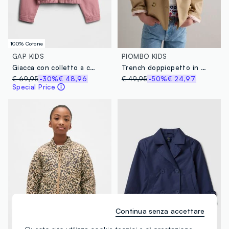
100% Cotone
GAP KIDS
PIOMBO KIDS
Giacca con colletto a contrasto
Trench doppiopetto in misto cotone beige da bambina con ricamo
€ 69,95
-30%
€ 48,96
€ 49,95
-50%
€ 24,97
Special Price
Continua senza accettare