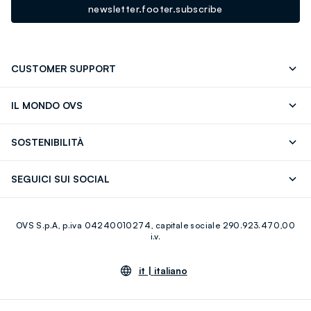
newsletter.footer.subscribe
CUSTOMER SUPPORT
Segui il tuo ordine
Contattaci: 0418520342 (lun-ven 9-
IL MONDO OVS
17)
OVS ❤️ friends
Stampa
FAQ
Store locator
SOSTENIBILITÀ
Careers
Franchising
Scopri il nostro percorso
Cotone Italiano
SEGUICI SUI SOCIAL
Giftcard
Eco Valore
Raccolta abiti usati
Facebook
Instagram
RE-UP
OVS S.p.A, p.iva 04240010274, capitale sociale 290.923.470,00
Youtube
Linkedin
i.v.
it |
italiano