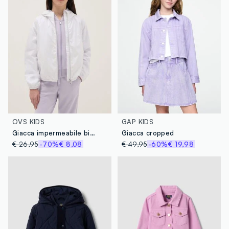
OVS KIDS
GAP KIDS
Giacca impermeabile bianca con cappuccio da ragazza regular fit
Giacca cropped
€ 26,95
-70%
€ 8,08
€ 49,95
-60%
€ 19,98