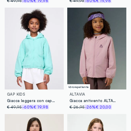
€ 49,95
-60%
€ 19,98
€ 49,95
-60%
€ 19,98
Idrorepellente
GAP KIDS
ALTAVIA
Giacca leggera con cappuccio
Giacca antivento ALTAVIA WITH DEBORAH COMPAGNONI
€ 49,95
-60%
€ 19,98
€ 26,95
-26%
€ 20,00