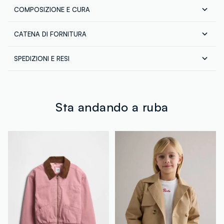
COMPOSIZIONE E CURA
CATENA DI FORNITURA
Composizione:
70% COTONE,30% POLIAMMIDE
Fornitore di prodotto finito
SPEDIZIONI E RESI
GPS STRATEGIC ALLIANCES LLC
Spedizione in tutta Italia gratuita per ordini superiori a
MADE IN INDONESIA
€60. Restituisci gratuitamente i tuoi prodotti sia con il
corriere che in negozio: hai 30 giorni di tempo. Ritira i
tuoi prodotti in negozio, il servizio è sempre gratuito.
Sta andando a ruba