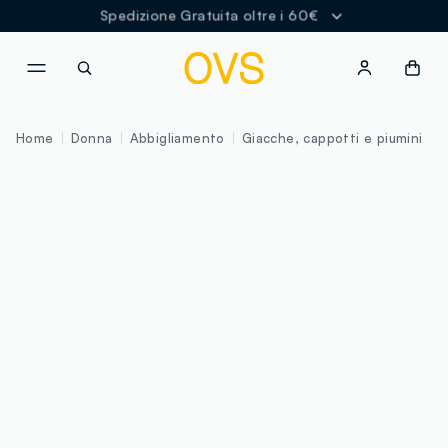
Spedizione Gratuita oltre i 60€
NAVIGATION.ARIA.GOTOMAINCONTENT
NAVIGATION.ARIA.GOTOFOOT
Home
Donna
Abbigliamento
Giacche, cappotti e piumini