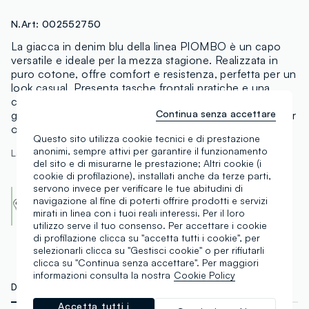
N.Art:
002552750
La giacca in denim blu della linea PIOMBO è un capo
versatile e ideale per la mezza stagione. Realizzata in
puro cotone, offre comfort e resistenza, perfetta per un
look casual. Presenta tasche frontali pratiche e una
cintura che valorizza la silhouette. La chiusura a zip
Continua senza accettare
garantisce praticità e stile, rendendola un must-have per
ogni guardaroba.
Questo sito utilizza cookie tecnici e di prestazione
anonimi, sempre attivi per garantire il funzionamento
La modella è alta 170 cm ed indossa una S
del sito e di misurarne le prestazione; Altri cookie (i
cookie di profilazione), installati anche da terze parti,
servono invece per verificare le tue abitudini di
Cotton Made in Africa
navigazione al fine di poterti offrire prodotti e servizi
An initiative of the Aid by Trade Foundation
mirati in linea con i tuoi reali interessi. Per il loro
Scopri di più
utilizzo serve il tuo consenso. Per accettare i cookie
di profilazione clicca su "accetta tutti i cookie", per
selezionarli clicca su "Gestisci cookie" o per rifiutarli
clicca su "Continua senza accettare". Per maggiori
informazioni consulta la nostra
Cookie Policy
DETTAGLI TECNICI
MATERIALI E FILIERA
Accetta tutti i