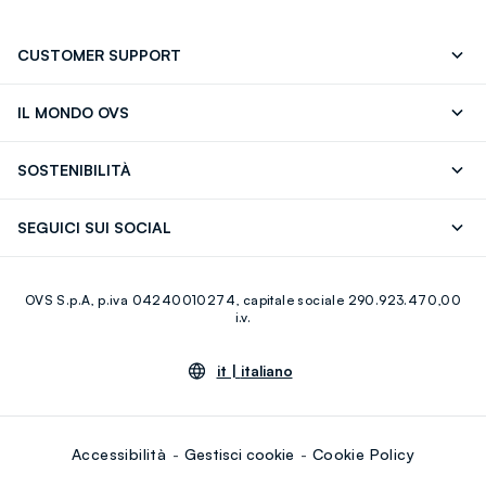
CUSTOMER SUPPORT
Segui il tuo ordine
Contattaci: 0418520342 (lun-ven 9-
IL MONDO OVS
17)
OVS ❤️ friends
Stampa
FAQ
Store locator
SOSTENIBILITÀ
Careers
Franchising
Scopri il nostro percorso
Cotone Italiano
SEGUICI SUI SOCIAL
Giftcard
Eco Valore
Raccolta abiti usati
Facebook
Instagram
RE-UP
OVS S.p.A, p.iva 04240010274, capitale sociale 290.923.470,00
Youtube
Linkedin
i.v.
it |
italiano
Accessibilità
Gestisci cookie
Cookie Policy