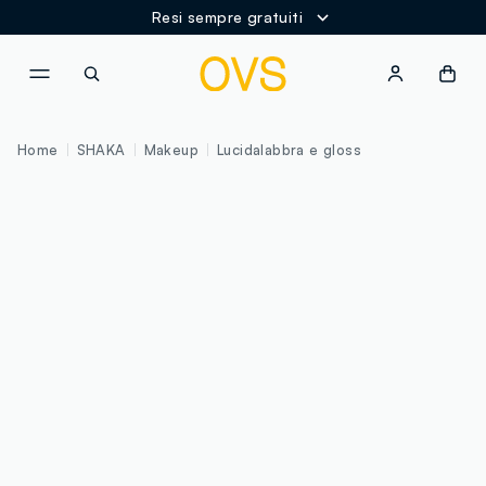
Resi sempre gratuiti
NAVIGATION.ARIA.GOTOMAINCONTENT
NAVIGATION.ARIA.GOTOFOOT
Home
SHAKA
Makeup
Lucidalabbra e gloss