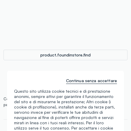
label.color
:
single.size
button.addtobag
product.foundinstore.find
Continua senza accettare
Questo sito utilizza cookie tecnici e di prestazione
anonimi, sempre attivi per garantire il funzionamento
Consegna prevista entro il 12/08/2026 e spedizione gratuita
del sito e di misurarne le prestazione; Altri cookie (i
per ordini superiori a 60€.
Maggiori informazioni
cookie di profilazione), installati anche da terze parti,
servono invece per verificare le tue abitudini di
navigazione al fine di poterti offrire prodotti e servizi
mirati in linea con i tuoi reali interessi. Per il loro
utilizzo serve il tuo consenso. Per accettare i cookie