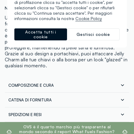
di profilazione clicca su "accetta tutti i cookie", per
selezionarli clicca su "Gestisci cookie" o per rifiutarli
N.Art:
002565608
clicca su "Continua senza accettare". Per maggiori
Una tinta leggera e modulabile per labbra e guance,
informazioni consulta la nostra
Cookie Policy
formulata con ingredienti idratanti per un tocco di
colore "Jelly pop". Questa versatile tinta labbra e guance
Accetta tutti i
Gestisci cookie
è disponibile in sei tonalità vivaci per un effetto "Jelly
cookie
pop" di colore. La formula aiuta a idratare, illuminare e
proteggere, mantenendo la pelle sana e luminosa.
Grazie al suo design a portachiavi, puoi attaccare Jelly
Charm alle tue chiavi o alla borsa per un look "glazed" in
qualsiasi momento.
COMPOSIZIONE E CURA
CATENA DI FORNITURA
Composizione:
Fornitore di prodotto finito
AQUA/WATER/EAU, DIISOSTEARYL MALATE,
SPEDIZIONI E RESI
TRIMETHYLSILOXYPHENYL DIMETHICONE, BIS-
ORIEN TRADE LLC
Spedizione in tutta Italia gratuita per ordini superiori a
footer.ariatitle
BEHENYL/ISOSTEARYL/PHYTOSTERYL DIMER DILINOLEYL
OVS è il quarto marchio più trasparente al
€60. Restituisci gratuitamente i tuoi prodotti sia con il
mondo secondo il report What Fuels Fashion?
DIMER DILINOLEATE, BIS-DIGLYCERYL