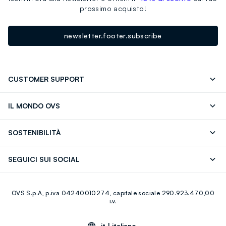
prossimo acquisto!
newsletter.footer.subscribe
CUSTOMER SUPPORT
Segui il tuo ordine
Contattaci: 0418520342 (lun-ven 9-
IL MONDO OVS
17)
OVS ❤️ friends
Stampa
FAQ
Store locator
SOSTENIBILITÀ
Careers
Franchising
Scopri il nostro percorso
Cotone Italiano
SEGUICI SUI SOCIAL
Giftcard
Eco Valore
Raccolta abiti usati
Facebook
Instagram
RE-UP
OVS S.p.A, p.iva 04240010274, capitale sociale 290.923.470,00
Youtube
Linkedin
i.v.
it |
italiano