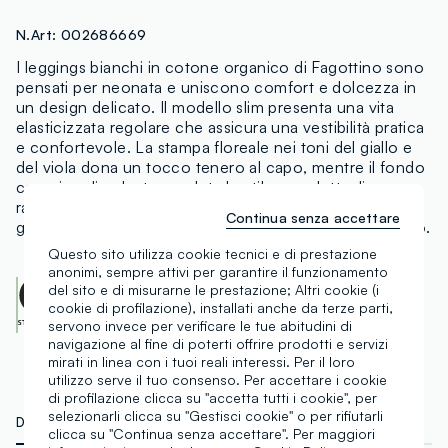
N.Art:
002686669
I leggings bianchi in cotone organico di Fagottino sono
pensati per neonata e uniscono comfort e dolcezza in
un design delicato. Il modello slim presenta una vita
elasticizzata regolare che assicura una vestibilità pratica
e confortevole. La stampa floreale nei toni del giallo e
del viola dona un tocco tenero al capo, mentre il fondo
con piccoli volant completa lo stile con dettaglio
raffinato. Ideali per accompagnare la bambina nelle
Continua senza accettare
giornate più miti con morbidezza e libertà di movimento.
Questo sito utilizza cookie tecnici e di prestazione
anonimi, sempre attivi per garantire il funzionamento
OEKO-TEX class I
del sito e di misurarne le prestazione; Altri cookie (i
CENTROCOT:
0906991.O
cookie di profilazione), installati anche da terze parti,
Scopri di più
servono invece per verificare le tue abitudini di
navigazione al fine di poterti offrire prodotti e servizi
mirati in linea con i tuoi reali interessi. Per il loro
utilizzo serve il tuo consenso. Per accettare i cookie
di profilazione clicca su "accetta tutti i cookie", per
selezionarli clicca su "Gestisci cookie" o per rifiutarli
DETTAGLI TECNICI
MATERIALI E FILIERA
clicca su "Continua senza accettare". Per maggiori