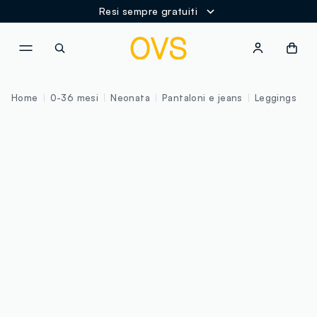
Resi sempre gratuiti
NAVIGATION.ARIA.GOTOMAINCONTENT
NAVIGATION.ARIA.GOTOFOOT
Home
0-36 mesi
Neonata
Pantaloni e jeans
Leggings