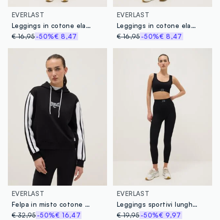
EVERLAST
EVERLAST
Leggings in cotone elasticizzato rosa regular fit con logo Everlast
Leggings in cotone elasticizzato grigi regular fit con logo Everlast
€ 16,95
-50%
€ 8,47
€ 16,95
-50%
€ 8,47
EVERLAST
EVERLAST
Felpa in misto cotone multicolor regular fit con logo Everlast
Leggings sportivi lunghi neri slim fit
€ 32,95
-50%
€ 16,47
€ 19,95
-50%
€ 9,97