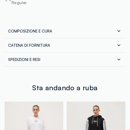
Regular
COMPOSIZIONE E CURA
CATENA DI FORNITURA
Composizione:
95% COTONE,5% ELASTAN
Fornitore di prodotto finito
SPEDIZIONI E RESI
JB LICENSES SRL
Spedizione in tutta Italia gratuita per ordini superiori a
MADE IN BANGLADESH
€60. Restituisci gratuitamente i tuoi prodotti sia con il
corriere che in negozio: hai 30 giorni di tempo. Ritira i
tuoi prodotti in negozio, il servizio è sempre gratuito.
Sta andando a ruba