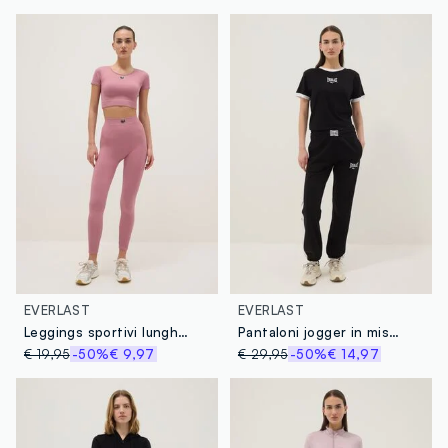
EVERLAST
EVERLAST
Leggings sportivi lunghi rosa slim fit
Pantaloni jogger in misto cotone a righe multicolor regular fit con logo
€ 19,95
-50%
€ 9,97
€ 29,95
-50%
€ 14,97