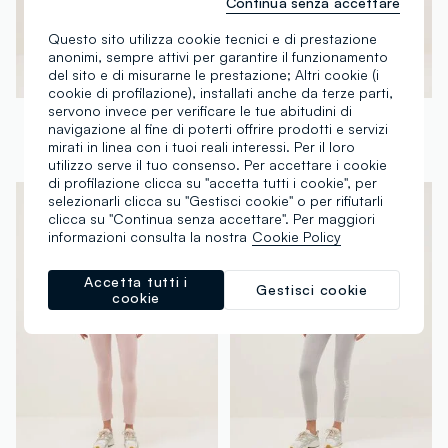
Continua senza accettare
Questo sito utilizza cookie tecnici e di prestazione
anonimi, sempre attivi per garantire il funzionamento
del sito e di misurarne le prestazione; Altri cookie (i
cookie di profilazione), installati anche da terze parti,
servono invece per verificare le tue abitudini di
EVERLAST
EVERLAST
navigazione al fine di poterti offrire prodotti e servizi
Leggings in cotone elasticizzato nero regular fit con logo Everlast
Leggings in cotone elasticizzato nero regular fit con logo Everlast
mirati in linea con i tuoi reali interessi. Per il loro
€ 16,95
-50%
€ 8,47
€ 16,95
-50%
€ 8,47
utilizzo serve il tuo consenso. Per accettare i cookie
di profilazione clicca su "accetta tutti i cookie", per
selezionarli clicca su "Gestisci cookie" o per rifiutarli
clicca su "Continua senza accettare". Per maggiori
informazioni consulta la nostra
Cookie Policy
Accetta tutti i
Gestisci cookie
cookie