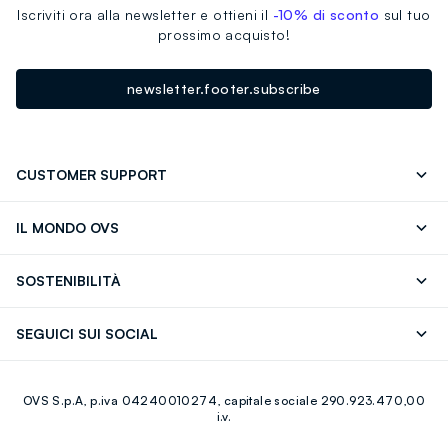
Iscriviti ora alla newsletter e ottieni il
-10% di sconto
sul tuo
prossimo acquisto!
newsletter.footer.subscribe
CUSTOMER SUPPORT
Segui il tuo ordine
Contattaci: 0418520342 (lun-ven 9-
IL MONDO OVS
17)
OVS ❤️ friends
Stampa
FAQ
Store locator
SOSTENIBILITÀ
Careers
Franchising
Scopri il nostro percorso
Cotone Italiano
SEGUICI SUI SOCIAL
Giftcard
Eco Valore
Raccolta abiti usati
Facebook
Instagram
RE-UP
OVS S.p.A, p.iva 04240010274, capitale sociale 290.923.470,00
Youtube
Linkedin
i.v.