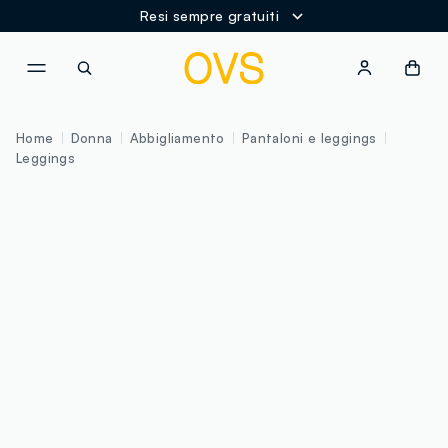
Resi sempre gratuiti
NAVIGATION.ARIA.GOTOMAINCONTENT
NAVIGATION.ARIA.GOTOFOOT
Home
Donna
Abbigliamento
Pantaloni e leggings
Leggings