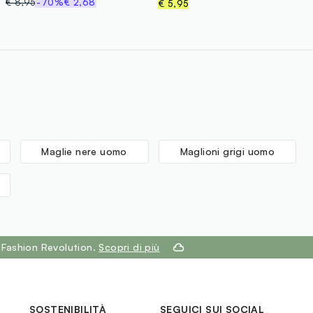
€ 8,95
-70%
€ 2,68
€ 5,95
Maglie nere uomo
Maglioni grigi uomo
 Fashion Revolution.
Scopri di più
SOSTENIBILITÀ
SEGUICI SUI SOCIAL