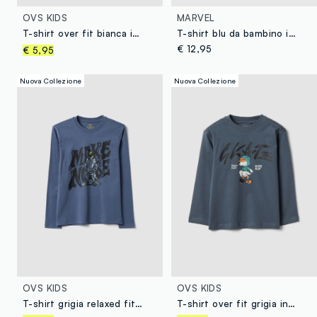
OVS KIDS
MARVEL
T-shirt over fit bianca in puro cotone con stampa skate per bambino
T-shirt blu da bambino in puro cotone con stampa MARVEL Spider-Man over
€ 12,95
€ 5,95
Nuova Collezione
Nuova Collezione
OVS KIDS
OVS KIDS
T-shirt grigia relaxed fit in puro cotone organico per ragazzo
T-shirt over fit grigia in puro cotone con stampa skate per bambino