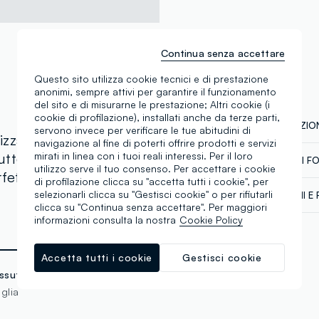
Continua senza accettare
Questo sito utilizza cookie tecnici e di prestazione
anonimi, sempre attivi per garantire il funzionamento
del sito e di misurarne le prestazione; Altri cookie (i
cookie di profilazione), installati anche da terze parti,
COMPOSIZION
servono invece per verificare le tue abitudini di
izzata in puro cotone,
navigazione al fine di poterti offrire prodotti e servizi
utto l'anno. Con un
mirati in linea con i tuoi reali interessi. Per il loro
CATENA DI F
Composizion
utilizzo serve il tuo consenso. Per accettare i cookie
rfetta per ogni
di profilazione clicca su "accetta tutti i cookie", per
Fornitore di 
selezionarli clicca su "Gestisci cookie" o per rifiutarli
SPEDIZIONI E 
GPS STRATE
clicca su "Continua senza accettare". Per maggiori
Spedizione in
informazioni consulta la nostra
Cookie Policy
MADE IN VI
€60. Restitui
corriere che 
tuoi prodotti
Accetta tutti i cookie
Gestisci cookie
ssuto
glia