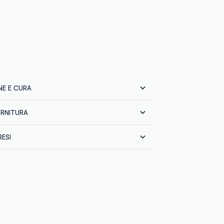
E E CURA
ORNITURA
e:
100% COTONE
prodotto finito
RESI
GIC ALLIANCES LLC
 tutta Italia gratuita per ordini superiori a
ETNAM
sci gratuitamente i tuoi prodotti sia con il
in negozio: hai 30 giorni di tempo. Ritira i
 in negozio, il servizio è sempre gratuito.