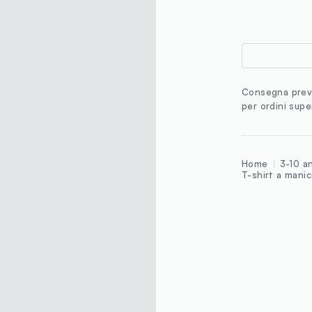
Consegna previ
per ordini supe
Home
3-10 a
T-shirt a manic