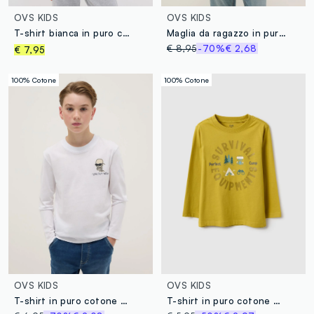
OVS KIDS
OVS KIDS
T-shirt bianca in puro cotone organico con graffiti per ragazzo relaxed fit
Maglia da ragazzo in puro cotone beige regular fit
€ 8,95
-70%
€ 2,68
€ 7,95
100% Cotone
100% Cotone
OVS KIDS
OVS KIDS
T-shirt in puro cotone bianca da ragazzo regular fit con stampa
T-shirt in puro cotone gialla da bambino regular fit con stampa