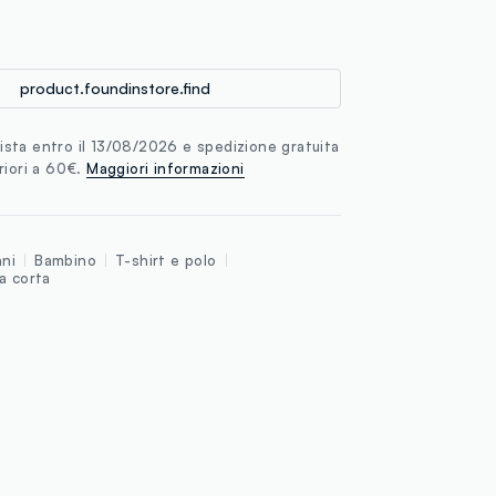
loyalty.guest.discoverpagelink
product.foundinstore.find
sta entro il 13/08/2026 e spedizione gratuita
riori a 60€.
Maggiori informazioni
nni
Bambino
T-shirt e polo
a corta