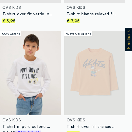
OVS KIDS
OVS KIDS
T-shirt over fit verde in puro cotone con stampa skate per bambino
T-shirt bianca relaxed fit in puro cotone organico per ragazzo
€ 5,95
€ 7,95
100% Cotone
Nuova Collezione
OVS KIDS
OVS KIDS
T-shirt in puro cotone bianca regular fit con stampa per ragazzo
T-shirt over fit arancione in puro cotone con stampa skate per bambino