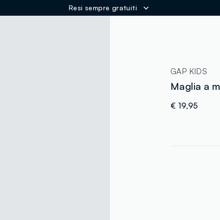
Resi sempre gratuiti
ER
GAP KIDS
Maglia a 
€ 19,95
label.color
:
single.size