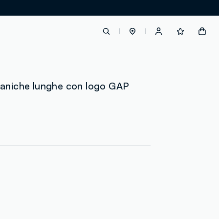
label.account.login
maniche lunghe con logo GAP
button.loginandregister
button.order.tracking
loyalty.euro.points
loyalty.guest.message