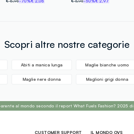
€ 6,95
-70%
€ 2,08
€ 5,95
-50%
€ 2,97
Scopri altre nostre categorie
Abiti a manica lunga
Maglie bianche uomo
Maglie nere donna
Maglioni grigi donna
sparente al mondo secondo il report What Fuels Fashion? 2025 di
CUSTOMER SUPPORT
IL MONDO OVS