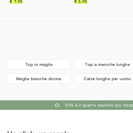
€ 7,95
€ 5,95
Top in maglia
Top a maniche lunghe
Maglie bianche donna
Calze lunghe per uomo
footer.ariatitle
OVS è il quarto marchio più tra