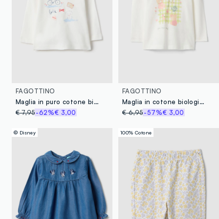
FAGOTTINO
FAGOTTINO
Maglia in puro cotone bianca da neonato regular fit con disegni
Maglia in cotone biologico bianca regular fit per bimba
€ 7,95
-62%
€ 3,00
€ 6,95
-57%
€ 3,00
© Disney
100% Cotone