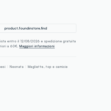
loyalty.guest.discoverpagelink
product.foundinstore.find
sta entro il 12/08/2026 e spedizione gratuita
riori a 60€.
Maggiori informazioni
esi
Neonata
Magliette, top e camicie