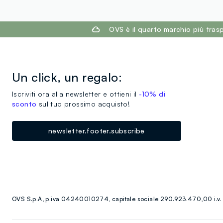
footer.ariatitle
OVS è il quarto marchio più tra
Un click, un regalo:
Iscriviti ora alla newsletter e ottieni il
-10% di
sconto
sul tuo prossimo acquisto!
newsletter.footer.subscribe
OVS S.p.A, p.iva 04240010274, capitale sociale 290.923.470,00 i.v.