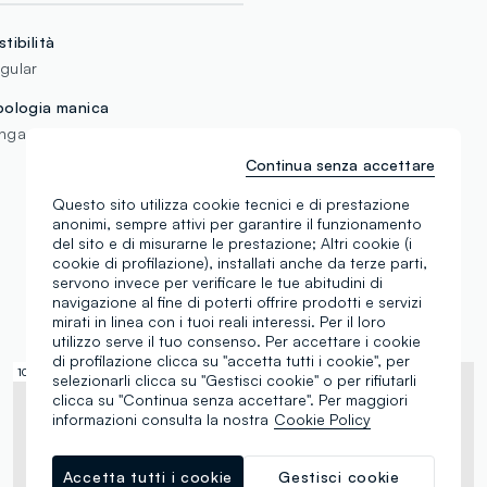
stibilità
gular
pologia manica
nga
Continua senza accettare
Questo sito utilizza cookie tecnici e di prestazione
anonimi, sempre attivi per garantire il funzionamento
del sito e di misurarne le prestazione; Altri cookie (i
cookie di profilazione), installati anche da terze parti,
servono invece per verificare le tue abitudini di
Sta andando a ruba
navigazione al fine di poterti offrire prodotti e servizi
mirati in linea con i tuoi reali interessi. Per il loro
utilizzo serve il tuo consenso. Per accettare i cookie
di profilazione clicca su "accetta tutti i cookie", per
100% Cotone
© Disney
selezionarli clicca su "Gestisci cookie" o per rifiutarli
clicca su "Continua senza accettare". Per maggiori
informazioni consulta la nostra
Cookie Policy
Accetta tutti i cookie
Gestisci cookie