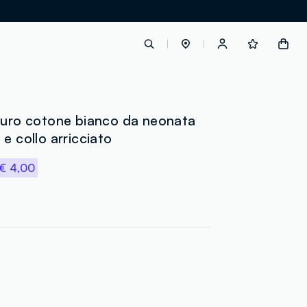
label.account.login
puro cotone bianco da neonata
e collo arricciato
button.loginandregister
€ 4,00
button.order.tracking
loyalty.euro.points
loyalty.guest.message