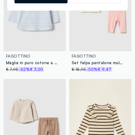
FAGOTTINO
FAGOTTINO
Maglia in puro cotone a righe multicolor da neonata regular fit
Set felpa pantalone multicolor da neonata in puro cotone con stampa
€ 7,95
-62%
€ 3,00
€ 18,95
-50%
€ 9,47