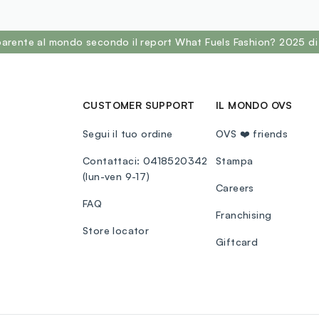
sparente al mondo secondo il report What Fuels Fashion? 2025 di
CUSTOMER SUPPORT
IL MONDO OVS
Segui il tuo ordine
OVS ❤️ friends
Contattaci: 0418520342
Stampa
(lun-ven 9-17)
Careers
FAQ
Franchising
Store locator
Giftcard