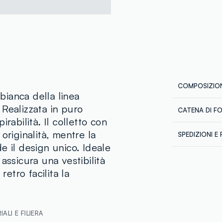
COMPOSIZION
ianca della linea
Realizzata in puro
CATENA DI F
Composizion
rabilità. Il colletto con
Fornitore di 
originalità, mentre la
SPEDIZIONI E 
CLASSIC AP
e il design unico. Ideale
Spedizione in
MADE IN IND
Temperatura
assicura una vestibilità
€60. Restitui
corriere che 
retro facilita la
tuoi prodotti
ALI E FILIERA