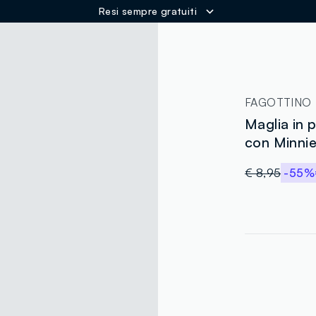
Resi sempre gratuiti
ER
FAGOTTINO
Maglia in 
con Minnie 
€ 8,95
-55%
label.color
:
single.size