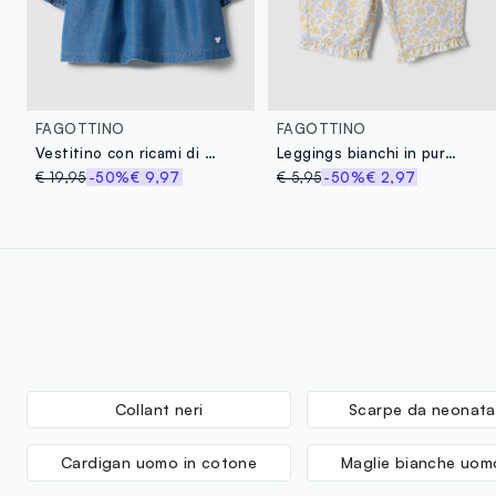
FAGOTTINO
FAGOTTINO
Vestitino con ricami di Minnie in puro lyocell denim regular fit per neonata
Leggings bianchi in puro cotone organico con stampa floreale
€ 19,95
-50%
€ 9,97
€ 5,95
-50%
€ 2,97
Collant neri
Scarpe da neonata
Cardigan uomo in cotone
Maglie bianche uom