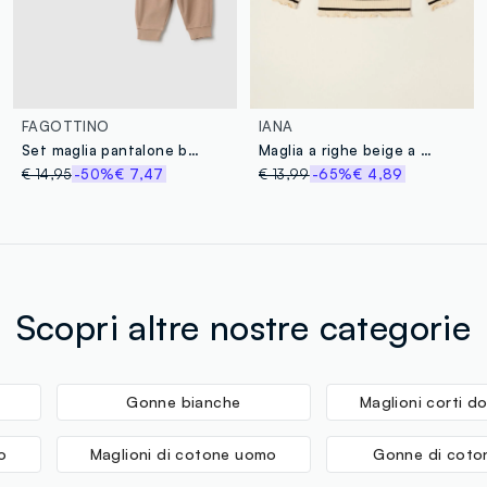
FAGOTTINO
IANA
Set maglia pantalone beige da neonato in cotone elasticizzato
Maglia a righe beige a maniche lunghe in cotone elasticizzato da neonata
€ 14,95
-50%
€ 7,47
€ 13,99
-65%
€ 4,89
Scopri altre nostre categorie
Gonne bianche
Maglioni corti d
o
Maglioni di cotone uomo
Gonne di coto