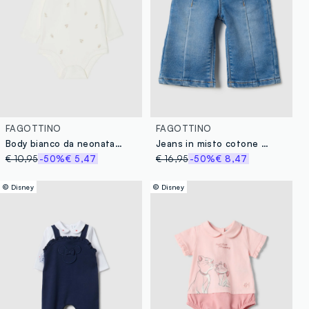
FAGOTTINO
FAGOTTINO
Body bianco da neonata in puro cotone con colletto e ricami
Jeans in misto cotone blu da neonata wide leg
€ 10,95
-50%
€ 5,47
€ 16,95
-50%
€ 8,47
© Disney
© Disney