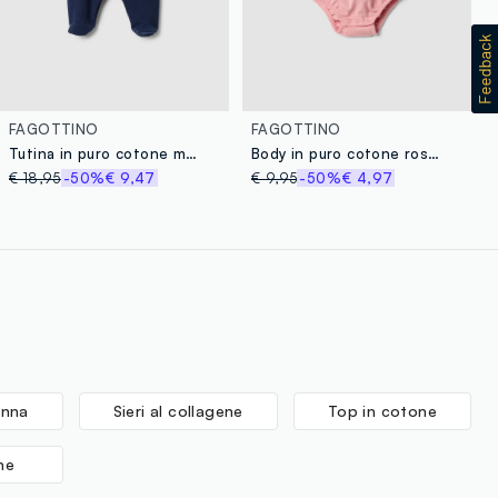
FAGOTTINO
FAGOTTINO
Tutina in puro cotone multicolor da neonata regular fit con ricami di Minnie
Body in puro cotone rosa da neonata con colletto e stampa
€ 18,95
-50%
€ 9,47
€ 9,95
-50%
€ 4,97
onna
Sieri al collagene
Top in cotone
ne