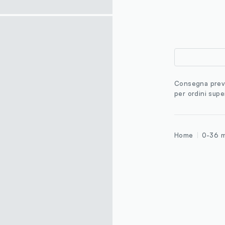
Consegna previ
per ordini supe
Home
0-36 m