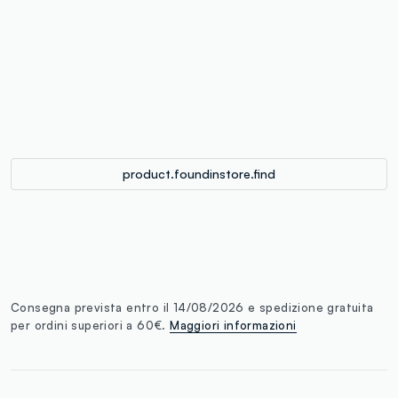
label.color
:
single.size
button.addtobag
product.foundinstore.find
Consegna prevista entro il 14/08/2026 e spedizione gratuita
per ordini superiori a 60€.
Maggiori informazioni