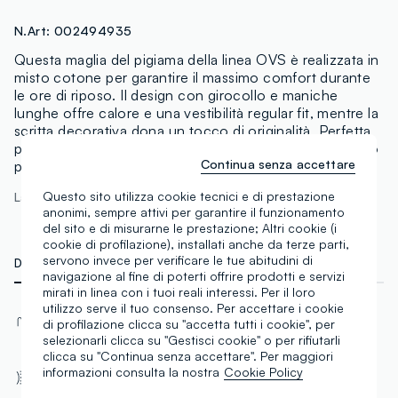
N.Art:
002494935
Questa maglia del pigiama della linea OVS è realizzata in
misto cotone per garantire il massimo comfort durante
le ore di riposo. Il design con girocollo e maniche
lunghe offre calore e una vestibilità regular fit, mentre la
scritta decorativa dona un tocco di originalità. Perfetta
per un sonno piacevole e rilassante, scegli questo capo
Continua senza accettare
per migliorare il tuo relax notturno.
Questo sito utilizza cookie tecnici e di prestazione
La modella è alta 172 cm ed indossa una S
anonimi, sempre attivi per garantire il funzionamento
del sito e di misurarne le prestazione; Altri cookie (i
cookie di profilazione), installati anche da terze parti,
servono invece per verificare le tue abitudini di
DETTAGLI TECNICI
MATERIALI E FILIERA
navigazione al fine di poterti offrire prodotti e servizi
mirati in linea con i tuoi reali interessi. Per il loro
utilizzo serve il tuo consenso. Per accettare i cookie
Materiale
Tessuto
di profilazione clicca su "accetta tutti i cookie", per
Cotone
Jersey
selezionarli clicca su "Gestisci cookie" o per rifiutarli
clicca su "Continua senza accettare". Per maggiori
Vestibilità
informazioni consulta la nostra
Cookie Policy
Senza tasca anteriore
Regular