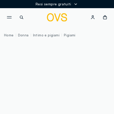
Resi sempre gratuiti
NAVIGATION.ARIA.GOTOMAINCONTENT
NAVIGATION.ARIA.GOTOFOOT
Home
Donna
Intimo e pigiami
Pigiami