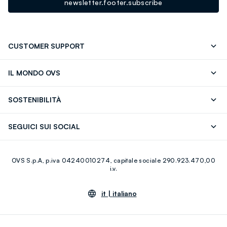
newsletter.footer.subscribe
CUSTOMER SUPPORT
Segui il tuo ordine
Contattaci: 0418520342 (lun-ven 9-
IL MONDO OVS
17)
OVS ❤️ friends
Stampa
FAQ
Store locator
SOSTENIBILITÀ
Careers
Franchising
Scopri il nostro percorso
Cotone Italiano
SEGUICI SUI SOCIAL
Giftcard
Eco Valore
Raccolta abiti usati
Facebook
Instagram
RE-UP
OVS S.p.A, p.iva 04240010274, capitale sociale 290.923.470,00
Youtube
Linkedin
i.v.
it |
italiano