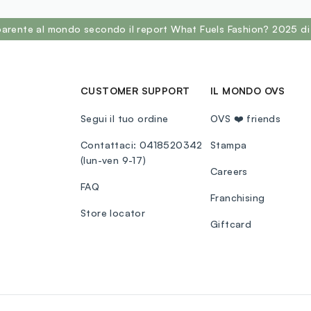
sparente al mondo secondo il report What Fuels Fashion? 2025 di
CUSTOMER SUPPORT
IL MONDO OVS
Segui il tuo ordine
OVS ❤️ friends
Contattaci: 0418520342
Stampa
(lun-ven 9-17)
Careers
FAQ
Franchising
Store locator
Giftcard