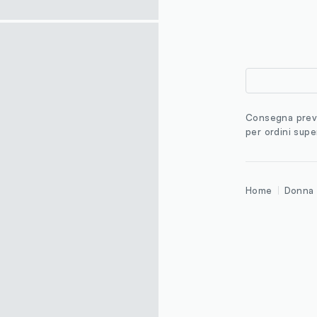
Consegna previ
per ordini supe
Home
Donna