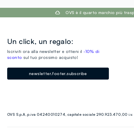
footer.ariatitle
OVS è il quarto marchio più tra
Un click, un regalo:
Iscriviti ora alla newsletter e ottieni il
-10% di
sconto
sul tuo prossimo acquisto!
newsletter.footer.subscribe
OVS S.p.A, p.iva 04240010274, capitale sociale 290.923.470,00 i.v.