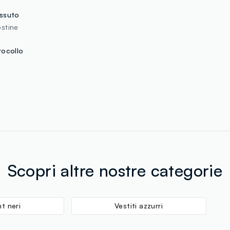
INTERLOOP B
ssuto
MADE IN BA
stine
rocollo
Scopri altre nostre categorie
nt neri
Vestiti azzurri