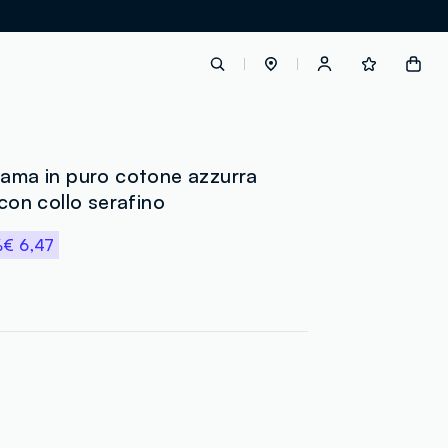
label.account.login
iama in puro cotone azzurra
 con collo serafino
button.loginandregister
%
€ 6,47
button.order.tracking
loyalty.euro.points
loyalty.guest.message