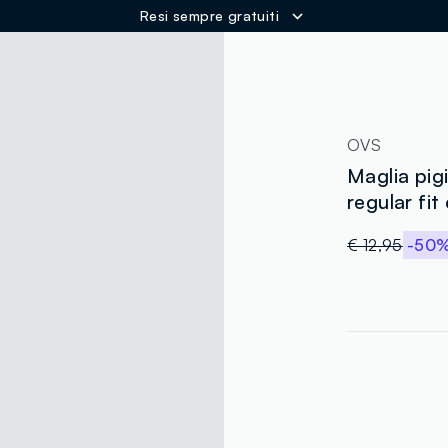
Resi sempre gratuiti
ER
OVS
Maglia pig
regular fit
€ 12,95
-50
label.color
:
single.size