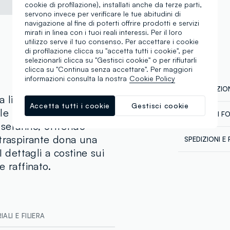
cookie di profilazione), installati anche da terze parti,
servono invece per verificare le tue abitudini di
navigazione al fine di poterti offrire prodotti e servizi
mirati in linea con i tuoi reali interessi. Per il loro
utilizzo serve il tuo consenso. Per accettare i cookie
di profilazione clicca su "accetta tutti i cookie", per
selezionarli clicca su "Gestisci cookie" o per rifiutarli
clicca su "Continua senza accettare". Per maggiori
informazioni consulta la nostra
Cookie Policy
COMPOSIZION
la linea OVS è
Accetta tutti i cookie
Gestisci cookie
e per serate di relax.
CATENA DI F
Composizion
serafino, offrendo
Sicurezza
 traspirante dona una
SPEDIZIONI E 
Il 100% dei n
I dettagli a costine sui
chimico-fisici
Spedizione in
abbiamo defi
Temperatura 
 raffinato.
€60. Restitui
talvolta anche
corriere che 
dalla normati
tuoi prodotti
Clicca qui pe
ALI E FILIERA
Fornitore di 