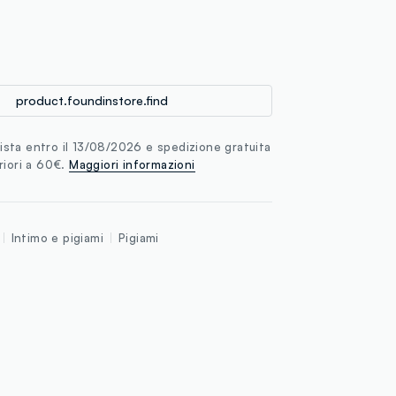
loyalty.guest.discoverpagelink
product.foundinstore.find
sta entro il 13/08/2026 e spedizione gratuita
riori a 60€.
Maggiori informazioni
Intimo e pigiami
Pigiami