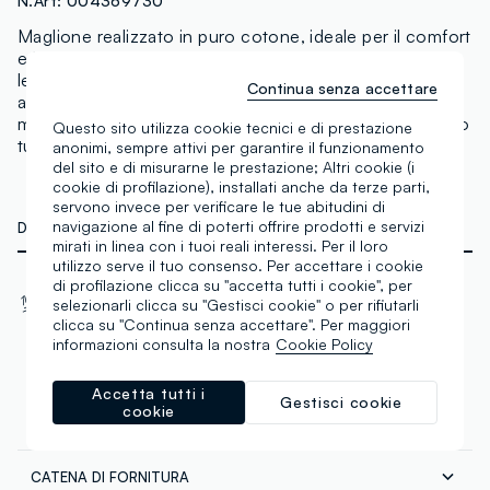
N.Art:
004369730
Maglione realizzato in puro cotone, ideale per il comfort
e la morbidezza sulla pelle. Presenta un vivace design
leopardato e un comodo scollo a V, perfetto per
Continua senza accettare
aggiungere un tocco di tendenza al guardaroba. Le
maniche lunghe lo rendono adatto per essere indossato
Questo sito utilizza cookie tecnici e di prestazione
tutto l'anno.
anonimi, sempre attivi per garantire il funzionamento
del sito e di misurarne le prestazione; Altri cookie (i
cookie di profilazione), installati anche da terze parti,
servono invece per verificare le tue abitudini di
navigazione al fine di poterti offrire prodotti e servizi
DETTAGLI TECNICI
mirati in linea con i tuoi reali interessi. Per il loro
utilizzo serve il tuo consenso. Per accettare i cookie
di profilazione clicca su "accetta tutti i cookie", per
Materiale
Tessuto
selezionarli clicca su "Gestisci cookie" o per rifiutarli
Cotone
Maglia
clicca su "Continua senza accettare". Per maggiori
informazioni consulta la nostra
Cookie Policy
Accetta tutti i
Gestisci cookie
cookie
COMPOSIZIONE E CURA
CATENA DI FORNITURA
Composizione:
100% COTONE