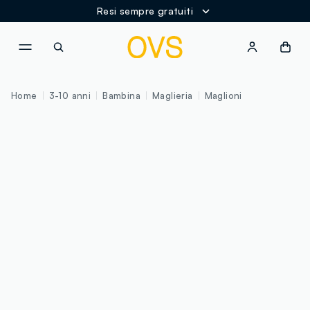
Resi sempre gratuiti
NAVIGATION.ARIA.GOTOMAINCONTENT
NAVIGATION.ARIA.GOTOFOOT
Home
3-10 anni
Bambina
Maglieria
Maglioni