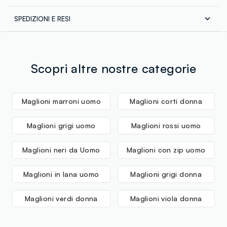
Fornitore di prodotto finito
SPEDIZIONI E RESI
GPS STRATEGIC ALLIANCES LLC
Spedizione in tutta Italia gratuita per ordini superiori a
MADE IN INDONESIA
€60. Restituisci gratuitamente i tuoi prodotti sia con il
corriere che in negozio: hai 30 giorni di tempo. Ritira i
tuoi prodotti in negozio, il servizio è sempre gratuito.
Scopri altre nostre categorie
Maglioni marroni uomo
Maglioni corti donna
Maglioni grigi uomo
Maglioni rossi uomo
Maglioni neri da Uomo
Maglioni con zip uomo
Maglioni in lana uomo
Maglioni grigi donna
Maglioni verdi donna
Maglioni viola donna