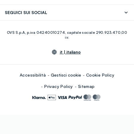
Careers
Franchising
Scopri il nostro percorso
Cotone Italiano
SEGUICI SUI SOCIAL
Giftcard
Eco Valore
Raccolta abiti usati
Facebook
Instagram
RE-UP
OVS S.p.A, p.iva 04240010274, capitale sociale 290.923.470,00
Youtube
Linkedin
i.v.
it |
italiano
Accessibilità
Gestisci cookie
Cookie Policy
Privacy Policy
Sitemap