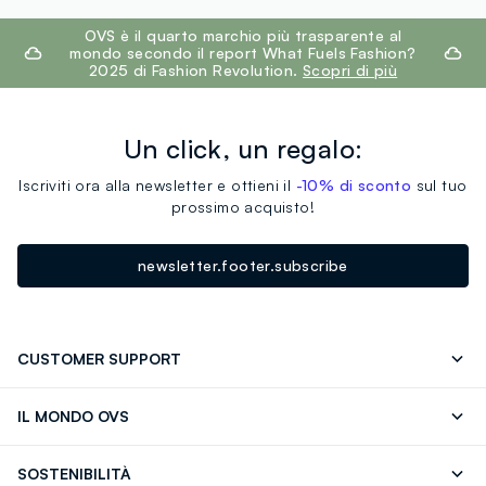
footer.ariatitle
OVS è il quarto marchio più trasparente al
mondo secondo il report What Fuels Fashion?
2025 di Fashion Revolution.
Scopri di più
Un click, un regalo:
Iscriviti ora alla newsletter e ottieni il
-10% di sconto
sul tuo
prossimo acquisto!
newsletter.footer.subscribe
CUSTOMER SUPPORT
Segui il tuo ordine
Contattaci: 0418520342 (lun-ven 9-
IL MONDO OVS
17)
OVS ❤️ friends
Stampa
FAQ
Store locator
SOSTENIBILITÀ