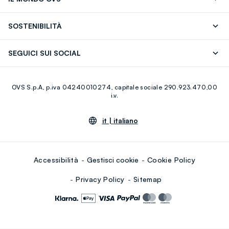
17)
OVS ❤️ friends
Stampa
FAQ
Store locator
SOSTENIBILITÀ
Careers
Franchising
Scopri il nostro percorso
Cotone Italiano
SEGUICI SUI SOCIAL
Giftcard
Eco Valore
Raccolta abiti usati
Facebook
Instagram
RE-UP
OVS S.p.A, p.iva 04240010274, capitale sociale 290.923.470,00
Youtube
Linkedin
i.v.
it |
italiano
Accessibilità
Gestisci cookie
Cookie Policy
Privacy Policy
Sitemap