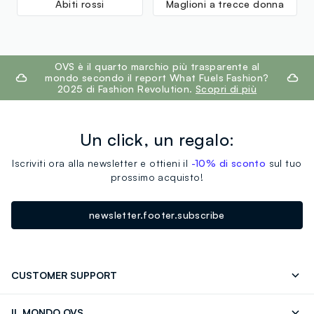
Abiti rossi
Maglioni a trecce donna
footer.ariatitle
OVS è il quarto marchio più trasparente al
mondo secondo il report What Fuels Fashion?
2025 di Fashion Revolution.
Scopri di più
Un click, un regalo:
Iscriviti ora alla newsletter e ottieni il
-10% di sconto
sul tuo
prossimo acquisto!
newsletter.footer.subscribe
CUSTOMER SUPPORT
Segui il tuo ordine
Contattaci: 0418520342 (lun-ven 9-
IL MONDO OVS