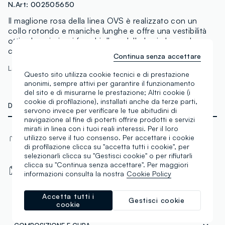
N.Art:
002505650
Il maglione rosa della linea OVS è realizzato con un
collo rotondo e maniche lunghe e offre una vestibilità
ottimale nei giorni freschi. Il modello basic lo rende un
capo versatile, perfetto per diverse occasioni.
Continua senza accettare
La modella è alta 175 cm ed indossa una S
Questo sito utilizza cookie tecnici e di prestazione
anonimi, sempre attivi per garantire il funzionamento
del sito e di misurarne le prestazione; Altri cookie (i
cookie di profilazione), installati anche da terze parti,
DETTAGLI TECNICI
servono invece per verificare le tue abitudini di
navigazione al fine di poterti offrire prodotti e servizi
mirati in linea con i tuoi reali interessi. Per il loro
Materiale
Vestibilità
utilizzo serve il tuo consenso. Per accettare i cookie
Viscosa
Regular
di profilazione clicca su "accetta tutti i cookie", per
selezionarli clicca su "Gestisci cookie" o per rifiutarli
Tipologia manica
clicca su "Continua senza accettare". Per maggiori
Girocollo
informazioni consulta la nostra
Cookie Policy
Lunga
Accetta tutti i
Gestisci cookie
cookie