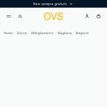
Resi sempre gratuiti
NAVIGATION.ARIA.GOTOMAINCONTENT
NAVIGATION.ARIA.GOTOFOOT
Home
Donna
Abbigliamento
Maglieria
Maglioni