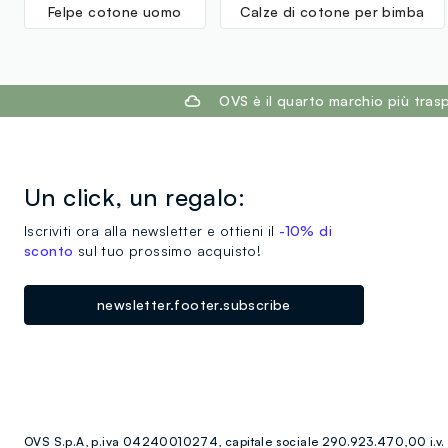
Felpe cotone uomo
Calze di cotone per bimba
footer.ariatitle
OVS è il quarto marchio più tra
Un click, un regalo:
Iscriviti ora alla newsletter e ottieni il
-10% di
sconto
sul tuo prossimo acquisto!
newsletter.footer.subscribe
OVS S.p.A, p.iva 04240010274, capitale sociale 290.923.470,00 i.v.