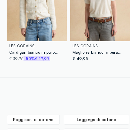
LES COPAINS
LES COPAINS
Cardigan bianco in puro cotone regular fit con bottoni e tasche
Maglione bianco in pura lana regular fit con collo polo
€ 39,95
-50%
€ 19,97
€ 49,95
Reggiseni di cotone
Leggings di cotone