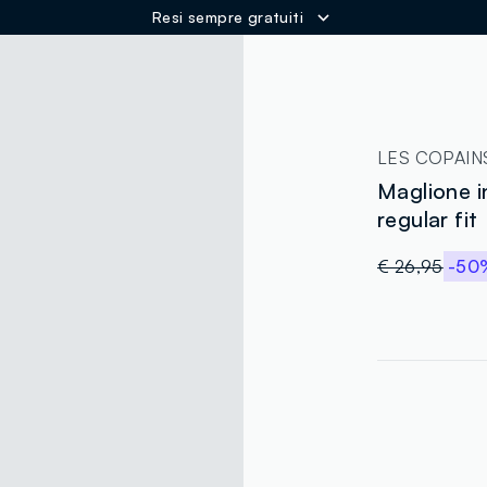
Resi sempre gratuiti
ER
LES COPAIN
Maglione i
regular fit
€ 26,95
-50
label.color
:
single.size