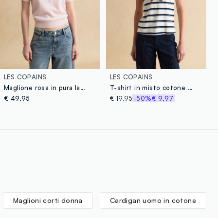
LES COPAINS
LES COPAINS
Maglione rosa in pura lana regular fit con collo polo
T-shirt in misto cotone a righe multicolor regular fit
€ 49,95
€ 19,95
-50%
€ 9,97
Maglioni corti donna
Cardigan uomo in cotone