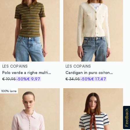
LES COPAINS
LES COPAINS
Polo verde a righe multicolor a righe in cotone elasticizzato
Cardigan in puro cotone bianco regular fit con design a maglia e bottoni
€ 19,95
-50%
€ 9,97
€ 34,95
-50%
€ 17,47
100% Lana