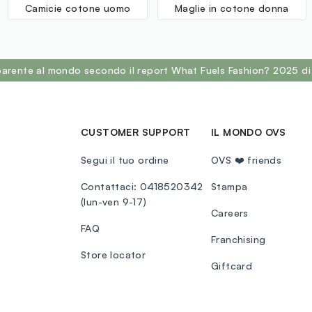
Camicie cotone uomo
Maglie in cotone donna
sparente al mondo secondo il report What Fuels Fashion? 2025 di
CUSTOMER SUPPORT
IL MONDO OVS
Segui il tuo ordine
OVS ❤️ friends
Contattaci: 0418520342
Stampa
(lun-ven 9-17)
Careers
FAQ
Franchising
Store locator
Giftcard