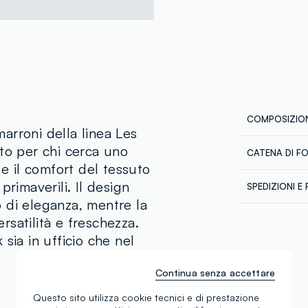
COMPOSIZION
arroni della linea Les
to per chi cerca uno
CATENA DI F
Composizion
 e il comfort del tessuto
Fornitore di 
primaverili. Il design
SPEDIZIONI E 
HONG KONG 
 di eleganza, mentre la
Spedizione in
MADE IN CH
Temperatura 
ersatilità e freschezza.
€60. Restitui
corriere che 
sia in ufficio che nel
tuoi prodotti
Continua senza accettare
Questo sito utilizza cookie tecnici e di prestazione