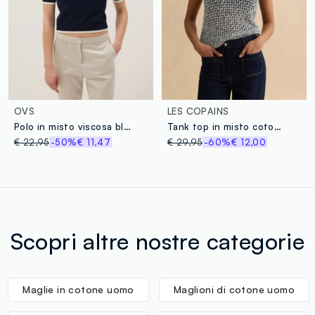
OVS
LES COPAINS
Polo in misto viscosa blu regular fit
Tank top in misto cotone multicolor regular fit con design a maglia
€ 22,95
-50%
€ 11,47
€ 29,95
-60%
€ 12,00
Scopri altre nostre categorie
Maglie in cotone uomo
Maglioni di cotone uomo