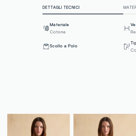
DETTAGLI TECNICI
MATERI
Materiale
Ve
Cotone
Re
Ti
Scollo a Polo
Co