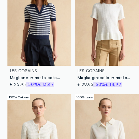
LES COPAINS
LES COPAINS
Maglione in misto cotone a righe multicolor regular fit
Maglia girocollo in misto cotone bianca slim fit
€ 26,95
-50%
€ 13,47
€ 29,95
-50%
€ 14,97
100% Cotone
100% Lana