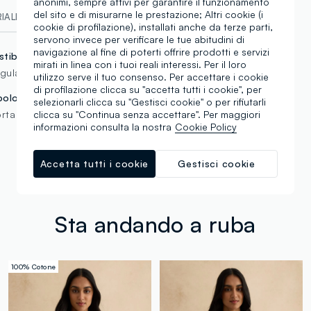
anonimi, sempre attivi per garantire il funzionamento
del sito e di misurarne le prestazione; Altri cookie (i
ALI E FILIERA
cookie di profilazione), installati anche da terze parti,
servono invece per verificare le tue abitudini di
navigazione al fine di poterti offrire prodotti e servizi
stibilità
mirati in linea con i tuoi reali interessi. Per il loro
gular
utilizzo serve il tuo consenso. Per accettare i cookie
di profilazione clicca su "accetta tutti i cookie", per
pologia manica
selezionarli clicca su "Gestisci cookie" o per rifiutarli
clicca su "Continua senza accettare". Per maggiori
rta
informazioni consulta la nostra
Cookie Policy
Accetta tutti i cookie
Gestisci cookie
Sta andando a ruba
100% Cotone