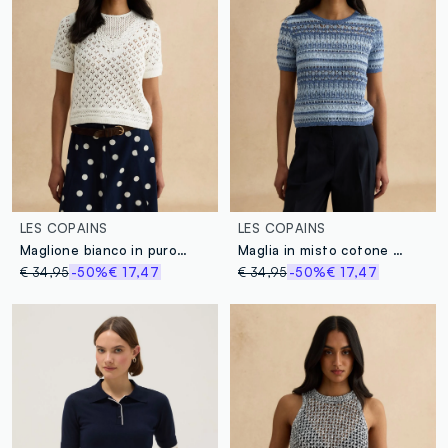
LES COPAINS
LES COPAINS
Maglione bianco in puro cotone vestibilità fitted
Maglia in misto cotone blu regular fit con motivo a maglia
€ 34,95
-50%
€ 17,47
€ 34,95
-50%
€ 17,47