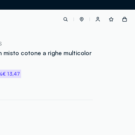
label.account.login
S
n misto cotone a righe multicolor
button.loginandregister
%
€ 13,47
button.order.tracking
loyalty.euro.points
loyalty.guest.message