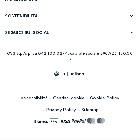
17)
OVS ❤️ friends
Stampa
FAQ
Store locator
SOSTENIBILITÀ
Careers
Franchising
Scopri il nostro percorso
Cotone Italiano
SEGUICI SUI SOCIAL
Giftcard
Eco Valore
Raccolta abiti usati
Facebook
Instagram
RE-UP
OVS S.p.A, p.iva 04240010274, capitale sociale 290.923.470,00
Youtube
Linkedin
i.v.
it |
italiano
Accessibilità
Gestisci cookie
Cookie Policy
Privacy Policy
Sitemap