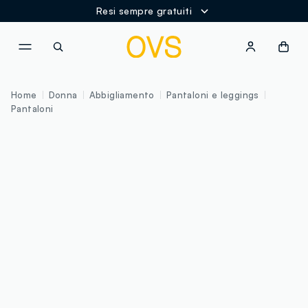
Resi sempre gratuiti
NAVIGATION.ARIA.GOTOMAINCONTENT
NAVIGATION.ARIA.GOTOFOOT
Home
Donna
Abbigliamento
Pantaloni e leggings
Pantaloni