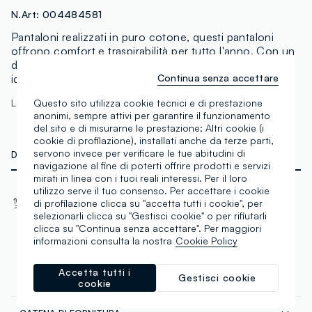
N.Art:
004484581
Pantaloni realizzati in puro cotone, questi pantaloni
offrono comfort e traspirabilità per tutto l'anno. Con un
design versatile, si abbinano facilmente a diversi outfit,
Continua senza accettare
ideali per completare il tuo guardaroba con stile.
Questo sito utilizza cookie tecnici e di prestazione
La modella è alta 175 cm ed indossa una 40
anonimi, sempre attivi per garantire il funzionamento
del sito e di misurarne le prestazione; Altri cookie (i
cookie di profilazione), installati anche da terze parti,
servono invece per verificare le tue abitudini di
DETTAGLI TECNICI
navigazione al fine di poterti offrire prodotti e servizi
mirati in linea con i tuoi reali interessi. Per il loro
utilizzo serve il tuo consenso. Per accettare i cookie
Materiale
Tessuto
di profilazione clicca su "accetta tutti i cookie", per
Cotone
Intrecciato
selezionarli clicca su "Gestisci cookie" o per rifiutarli
clicca su "Continua senza accettare". Per maggiori
informazioni consulta la nostra
Cookie Policy
Accetta tutti i
Gestisci cookie
COMPOSIZIONE E CURA
cookie