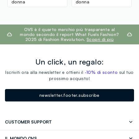
donna
donna
footer.ariatitle
OVS è il quarto marchio più trasparente al
mondo secondo il report What Fuels Fashion?
2025 di Fashion Revolution.
Scopri di più
Un click, un regalo:
Iscriviti ora alla newsletter e ottieni il
-10% di sconto
sul tuo
prossimo acquisto!
newsletter.footer.subscribe
CUSTOMER SUPPORT
Segui il tuo ordine
Contattaci: 0418520342 (lun-ven 9-
IL MONDO OVS