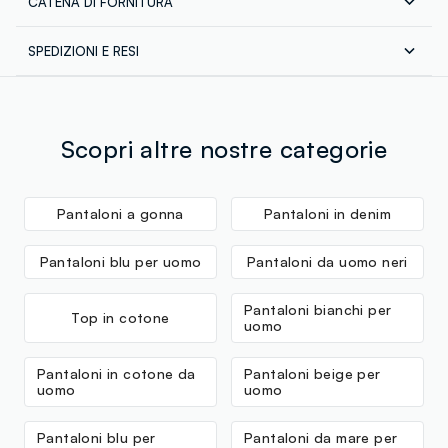
CATENA DI FORNITURA
Composizione:
100% COTONE
Fornitore di prodotto finito
SPEDIZIONI E RESI
GPS STRATEGIC ALLIANCES LLC
Spedizione in tutta Italia gratuita per ordini superiori a
MADE IN SRI LANKA
€60. Restituisci gratuitamente i tuoi prodotti sia con il
corriere che in negozio: hai 30 giorni di tempo. Ritira i
tuoi prodotti in negozio, il servizio è sempre gratuito.
Scopri altre nostre categorie
Pantaloni a gonna
Pantaloni in denim
Pantaloni blu per uomo
Pantaloni da uomo neri
Pantaloni bianchi per
Top in cotone
uomo
Pantaloni in cotone da
Pantaloni beige per
uomo
uomo
Pantaloni blu per
Pantaloni da mare per