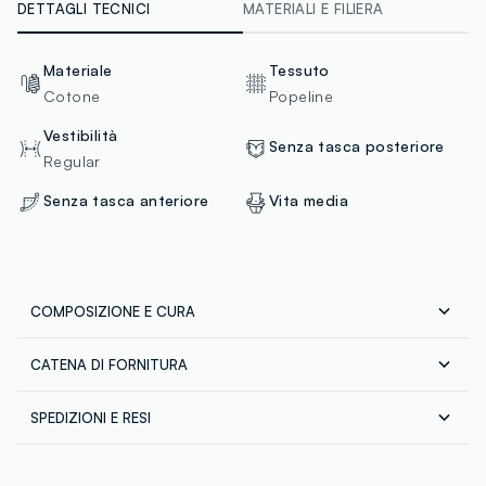
DETTAGLI TECNICI
MATERIALI E FILIERA
Materiale
Tessuto
Cotone
Popeline
Vestibilità
Senza tasca posteriore
Regular
Senza tasca anteriore
Vita media
COMPOSIZIONE E CURA
CATENA DI FORNITURA
Composizione:
98% COTONE,2% ELASTAN
Sicurezza
SPEDIZIONI E RESI
Il 100% dei nostri articoli viene sottoposto a test
chimico-fisici, per verificarne il rispetto dei limiti che
Spedizione in tutta Italia gratuita per ordini superiori a
abbiamo definito per l’uso di sostanze chimiche, talvolta
Temperatura massima 30°C - Procedura normale
€60. Restituisci gratuitamente i tuoi prodotti sia con il