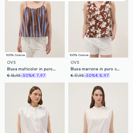
100% Cotone
100% Cotone
OVS
OVS
Blusa multicolor in puro cotone con spalline sottili regular fit
Blusa marrone in puro cotone con scollo a V e stampa floreale regular fit
€ 15,95
-50%
€ 7,97
€ 17,95
-50%
€ 8,97