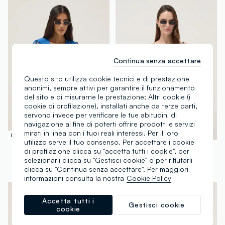
Continua senza accettare
Questo sito utilizza cookie tecnici e di prestazione
anonimi, sempre attivi per garantire il funzionamento
del sito e di misurarne le prestazione; Altri cookie (i
cookie di profilazione), installati anche da terze parti,
servono invece per verificare le tue abitudini di
navigazione al fine di poterti offrire prodotti e servizi
mirati in linea con i tuoi reali interessi. Per il loro
100% Cotone
100% Cotone
utilizzo serve il tuo consenso. Per accettare i cookie
OVS
OVS
di profilazione clicca su "accetta tutti i cookie", per
Blusa blu in puro cotone con scollo a V regular fit
Blusa blu in puro cotone con spalline sottili regular fit
selezionarli clicca su "Gestisci cookie" o per rifiutarli
clicca su "Continua senza accettare". Per maggiori
€ 17,95
-50%
€ 8,97
€ 15,95
-50%
€ 7,97
informazioni consulta la nostra
Cookie Policy
Accetta tutti i
Gestisci cookie
cookie