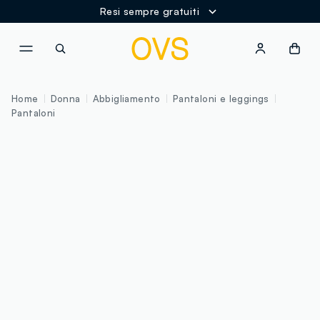
Resi sempre gratuiti
NAVIGATION.ARIA.GOTOMAINCONTENT
NAVIGATION.ARIA.GOTOFOOT
Home
Donna
Abbigliamento
Pantaloni e leggings
Pantaloni