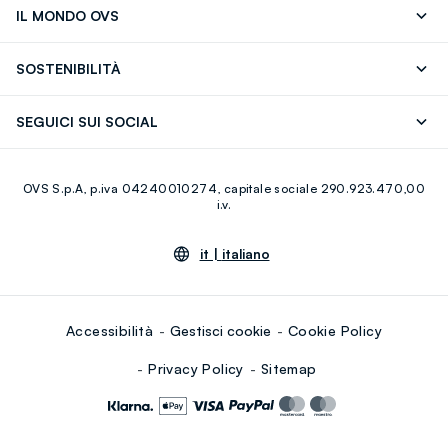
IL MONDO OVS
17)
OVS ❤️ friends
Stampa
FAQ
Store locator
SOSTENIBILITÀ
Careers
Franchising
Scopri il nostro percorso
Cotone Italiano
SEGUICI SUI SOCIAL
Giftcard
Eco Valore
Raccolta abiti usati
Facebook
Instagram
RE-UP
OVS S.p.A, p.iva 04240010274, capitale sociale 290.923.470,00
Youtube
Linkedin
i.v.
it |
italiano
Accessibilità
Gestisci cookie
Cookie Policy
Privacy Policy
Sitemap