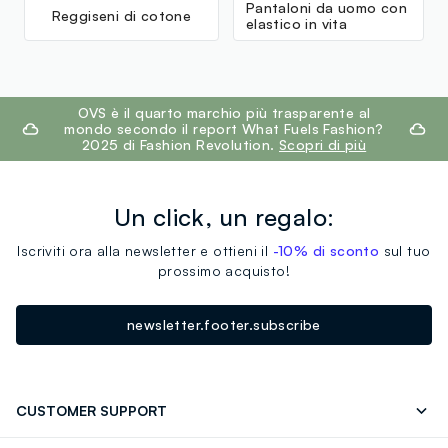
Pantaloni da uomo con
Reggiseni di cotone
elastico in vita
footer.ariatitle
OVS è il quarto marchio più trasparente al
mondo secondo il report What Fuels Fashion?
2025 di Fashion Revolution.
Scopri di più
Un click, un regalo:
Iscriviti ora alla newsletter e ottieni il
-10% di sconto
sul tuo
prossimo acquisto!
newsletter.footer.subscribe
CUSTOMER SUPPORT
Segui il tuo ordine
Contattaci: 0418520342 (lun-ven 9-