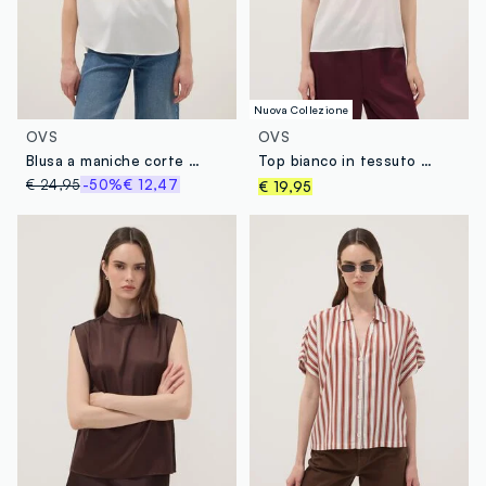
Nuova Collezione
OVS
OVS
Blusa a maniche corte bianca regular fit con collo coreano
Top bianco in tessuto elasticizzato con collo alto
€ 24,95
-50%
€ 12,47
€ 19,95