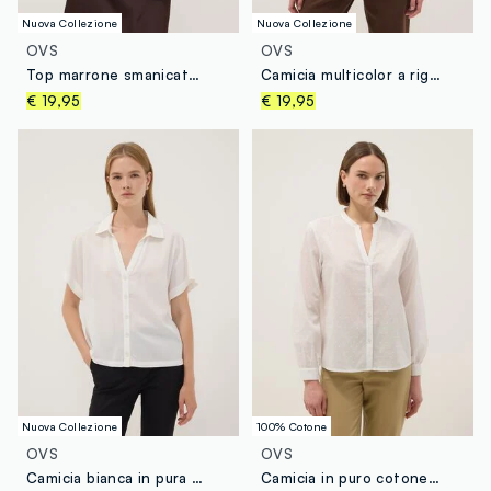
Nuova Collezione
Nuova Collezione
OVS
OVS
Top marrone smanicato in tessuto elasticizzato
Camicia multicolor a righe in pura viscosa a maniche corte over fit
€ 19,95
€ 19,95
Nuova Collezione
100% Cotone
OVS
OVS
Camicia bianca in pura viscosa a maniche corte over fit
Camicia in puro cotone bianca regular fit deep V con pois