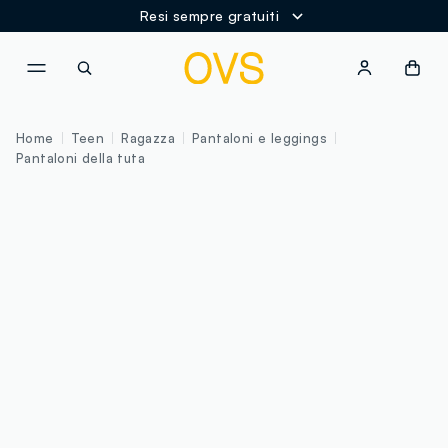
Resi sempre gratuiti
NAVIGATION.ARIA.GOTOMAINCONTENT
NAVIGATION.ARIA.GOTOFOOT
Home
Teen
Ragazza
Pantaloni e leggings
Pantaloni della tuta