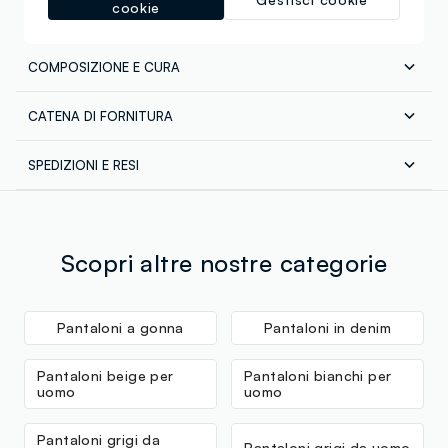
cookie
COMPOSIZIONE E CURA
CATENA DI FORNITURA
Composizione:
Fornitore di prodotto finito
71% POLIESTERE,24% VISCOSA,5% ELASTAN
SPEDIZIONI E RESI
PAAPPAI EXPORTS
Spedizione in tutta Italia gratuita per ordini superiori a
MADE IN INDIA
€60. Restituisci gratuitamente i tuoi prodotti sia con il
corriere che in negozio: hai 30 giorni di tempo. Ritira i
Temperatura massima 40°C - Procedura normale
tuoi prodotti in negozio, il servizio è sempre gratuito.
Scopri altre nostre categorie
Pantaloni a gonna
Pantaloni in denim
Pantaloni beige per
Pantaloni bianchi per
uomo
uomo
Pantaloni grigi da
Pantaloni grigi da uomo