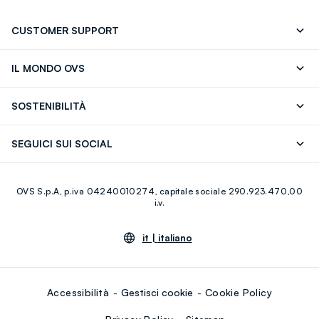
CUSTOMER SUPPORT
Segui il tuo ordine
Contattaci: 0418520342 (lun-ven 9-
IL MONDO OVS
17)
OVS ❤️ friends
Stampa
FAQ
Store locator
SOSTENIBILITÀ
Careers
Franchising
Scopri il nostro percorso
Cotone Italiano
SEGUICI SUI SOCIAL
Giftcard
Eco Valore
Raccolta abiti usati
Facebook
Instagram
RE-UP
OVS S.p.A, p.iva 04240010274, capitale sociale 290.923.470,00
Youtube
Linkedin
i.v.
it |
italiano
Accessibilità
Gestisci cookie
Cookie Policy