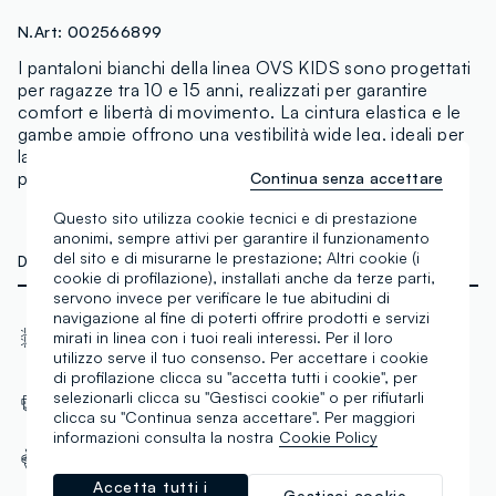
N.Art:
002566899
I pantaloni bianchi della linea OVS KIDS sono progettati
per ragazze tra 10 e 15 anni, realizzati per garantire
comfort e libertà di movimento. La cintura elastica e le
gambe ampie offrono una vestibilità wide leg, ideali per
la stagione primavera-estate e perfetti per le giornate
più calde.
Continua senza accettare
Questo sito utilizza cookie tecnici e di prestazione
anonimi, sempre attivi per garantire il funzionamento
del sito e di misurarne le prestazione; Altri cookie (i
DETTAGLI TECNICI
cookie di profilazione), installati anche da terze parti,
servono invece per verificare le tue abitudini di
navigazione al fine di poterti offrire prodotti e servizi
Tessuto
Vestibilità
mirati in linea con i tuoi reali interessi. Per il loro
Maglia
Wide
utilizzo serve il tuo consenso. Per accettare i cookie
di profilazione clicca su "accetta tutti i cookie", per
Tasca anteriore
selezionarli clicca su "Gestisci cookie" o per rifiutarli
Senza tasca posteriore
clicca su "Continua senza accettare". Per maggiori
Laterale
informazioni consulta la nostra
Cookie Policy
Vita media
Accetta tutti i
Gestisci cookie