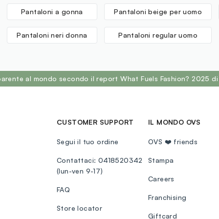
Pantaloni a gonna
Pantaloni beige per uomo
Pantaloni neri donna
Pantaloni regular uomo
sparente al mondo secondo il report What Fuels Fashion? 2025 di
CUSTOMER SUPPORT
IL MONDO OVS
Segui il tuo ordine
OVS ❤️ friends
Contattaci: 0418520342
Stampa
(lun-ven 9-17)
Careers
FAQ
Franchising
Store locator
Giftcard