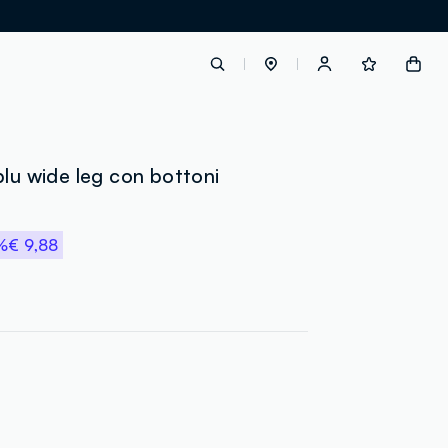
label.account.login
blu wide leg con bottoni
button.loginandregister
%
€ 9,88
button.order.tracking
loyalty.euro.points
loyalty.guest.message