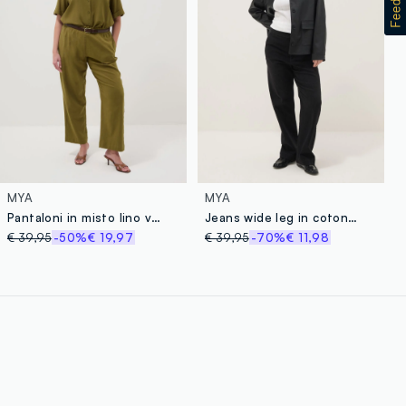
MYA
MYA
Pantaloni in misto lino verde regular fit
Jeans wide leg in cotone elasticizzato nero
€ 39,95
-50%
€ 19,97
€ 39,95
-70%
€ 11,98