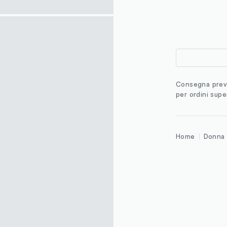
Consegna previ
per ordini supe
Home
Donna