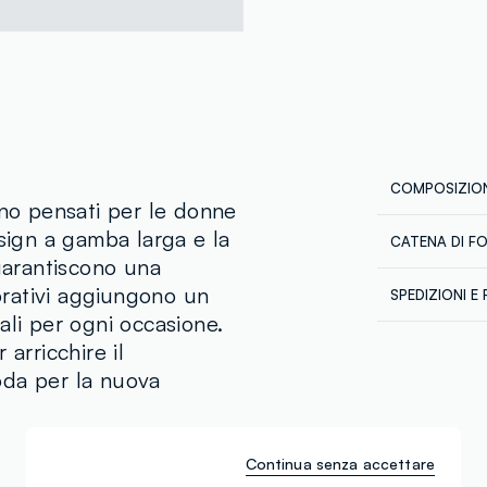
COMPOSIZION
ono pensati per le donne
esign a gamba larga e la
CATENA DI F
Composizion
 garantiscono una
Fornitore di 
68% VISCOS
corativi aggiungono un
SPEDIZIONI E 
NINGBO SED
ali per ogni occasione.
Spedizione in
MADE IN CH
arricchire il
€60. Restitui
corriere che 
Temperatura
oda per la nuova
tuoi prodotti
Continua senza accettare