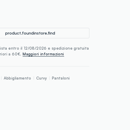
loyalty.guest.discoverpagelink
product.foundinstore.find
sta entro il 12/08/2026 e spedizione gratuita
riori a 60€.
Maggiori informazioni
Abbigliamento
Curvy
Pantaloni