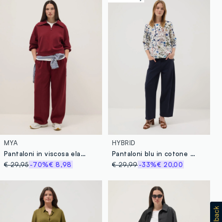
MYA
HYBRID
Pantaloni in viscosa elasticizzata rossi relaxed fit
Pantaloni blu in cotone elasticizzato
€ 29,95
-70%
€ 8,98
€ 29,99
-33%
€ 20,00