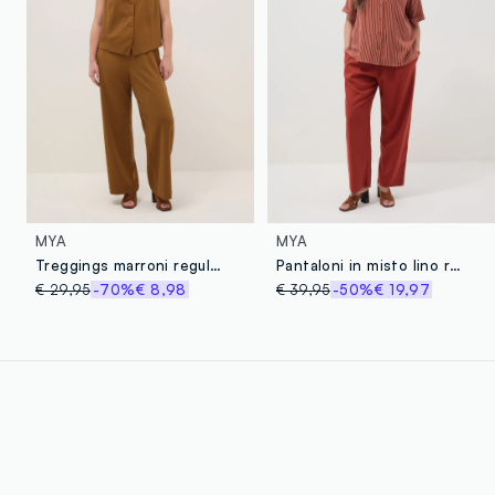
MYA
MYA
Treggings marroni regular fit
Pantaloni in misto lino rosso regular fit
€ 29,95
-70%
€ 8,98
€ 39,95
-50%
€ 19,97