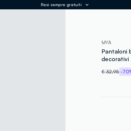
Resi sempre gratuiti
ER
MYA
Pantaloni 
decorativi
€ 32,95
-70
label.color
:
single.size