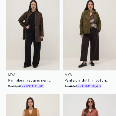
MYA
MYA
Pantaloni treggins neri straight fit
Pantaloni dritti in cotone elasticizzato marroni regular fit
€ 29,95
-70%
€ 8,98
€ 34,95
-70%
€ 10,48