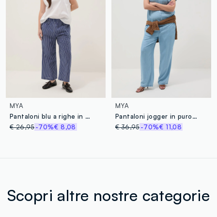
MYA
MYA
Pantaloni blu a righe in puro cotone wide leg
Pantaloni jogger in puro lyocell azzurri regular fit
€ 26,95
-70%
€ 8,08
€ 36,95
-70%
€ 11,08
Scopri altre nostre categorie